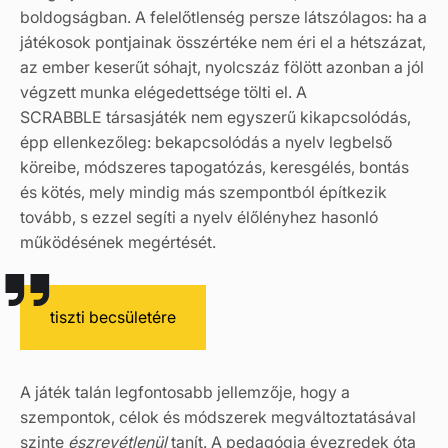
boldogságban. A felelőtlenség persze látszólagos: ha a
játékosok pontjainak összértéke nem éri el a hétszázat,
az ember keserűt sóhajt, nyolcszáz fölött azonban a jól
végzett munka elégedettsége tölti el. A
SCRABBLE társasjáték nem egyszerű kikapcsolódás,
épp ellenkezőleg: bekapcsolódás a nyelv legbelső
köreibe, módszeres tapogatózás, keresgélés, bontás
és kötés, mely mindig más szempontból építkezik
tovább, s ezzel segíti a nyelv élőlényhez hasonló
működésének megértését.
tiszti becsületére
A játék talán legfontosabb jellemzője, hogy a
szempontok, célok és módszerek megváltoztatásával
szinte
észrevétlenül
tanít. A pedagógia évezredek óta