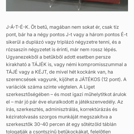
J-Á-T-É-K. Öt betű, magában nem sokat ér, csak tíz
pont, bár ha a négy pontos J-t vagy a három pontos É-t
sikerül a duplázó vagy triplázó négyzetre tenni, és a
rózsaszín négyzetet is érinti, már nem rossz lépés.
Ugyanezekből a betűkből adott esetben persze
kirakható a TÁJÉK is, vagy némi kompromisszummal a
TÁJÉ vagy a KÉJT, de mivel hét kockánk van, ha
szerencsések vagyunk, kijöhet a JÁTÉKOS (12 pont). A
variációk száma szinte végtelen. A Liget
szerkesztőségében – és most igazi műhelytitkot árulok
el – már jó pár éve eluralkodott a játékszenvedély. Az
írás, szerkesztés, adminisztrálás, korrektúrázás és
kéziratolvasás szorgos munkáját megszakítva a
szerkesztők 30-40 percen át egy sötétzöld táblán
tologatják a csontszínű betűkockákat, felelőtlen