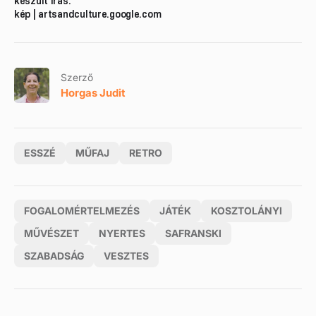
készült írás.
kép | artsandculture.google.com
Szerző
Horgas Judit
ESSZÉ
MŰFAJ
RETRO
FOGALOMÉRTELMEZÉS
JÁTÉK
KOSZTOLÁNYI
MŰVÉSZET
NYERTES
SAFRANSKI
SZABADSÁG
VESZTES