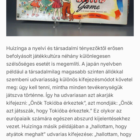
Huizinga a nyelvi és társadalmi tényezőktől erősen
befolyásolt játékkultúra néhány különlegesen
szélsőséges esetét is megemlíti. A japán nyelvben
például a társadalmilag magasabb szinten állókkal
szembeni udvariasság különös kifejezésmódot követel
meg: úgy kell tenni, mintha minden tevékenységük
játszva történne. Így ha udvariasan azt akarják
kifejezni: „Önök Tokióba érkeztek”, azt mondják: „Önök
azt játsszák, hogy Tokióba érkeztek.” Ez olykor az
európaiaik számára egészen abszurd kijelentésekhez
vezet. Huizinga másik példájában a „hallottam, hogy
atyátok meghalt” udvarias kifejezése: „hallottam, hogy