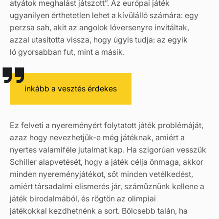
atyátok meghalást játszott”. Az európai játék
ugyanilyen érthetetlen lehet a kívülálló számára: egy
perzsa sah, akit az angolok lóversenyre invitáltak,
azzal utasította vissza, hogy úgyis tudja: az egyik
ló gyorsabban fut, mint a másik.
inkább a vesztés érdekes
Ez felveti a nyereményért folytatott játék problémáját,
azaz hogy nevezhetjük-e még játéknak, amiért a
nyertes valamiféle jutalmat kap. Ha szigorúan vesszük
Schiller alapvetését, hogy a játék célja önmaga, akkor
minden nyereményjátékot, sőt minden vetélkedést,
amiért társadalmi elismerés jár, száműznünk kellene a
játék birodalmából, és rögtön az olimpiai
játékokkal kezdhetnénk a sort. Bölcsebb talán, ha