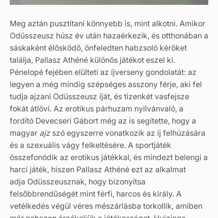
Meg aztán pusztítani könnyebb is, mint alkotni. Amikor
Odüsszeusz húsz év után hazaérkezik, és otthonában a
sáskaként élősködő, önfeledten habzsoló kérőket
találja, Pallasz Athéné különös játékot eszel ki.
Pénelopé fejében elülteti az íjverseny gondolatát: az
legyen a még mindig szépséges asszony férje, aki fel
tudja ajzani Odüsszeusz íját, és tizenkét vasfejsze
fokát átlövi. Az erotikus párhuzam nyilvánvaló, a
fordító Devecseri Gábort még az is segítette, hogy a
magyar
ajz
szó egyszerre vonatkozik az íj felhúzására
és a szexuális vágy felkeltésére. A sportjáték
összefonódik az erotikus játékkal, és mindezt belengi a
harci játék, hiszen Pallasz Athéné ezt az alkalmat
adja Odüsszeusznak, hogy bizonyítsa
felsőbbrendűségét mint férfi, harcos és király. A
vetélkedés végül véres mészárlásba torkollik, amiben