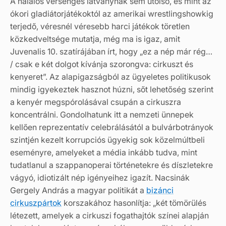
A halálos versengés látványnak sem utolsó, és mint az
ókori gladiátorjátékoktól az amerikai wrestlingshowkig
terjedő, véresnél véresebb harci játékok töretlen
közkedveltsége mutatja, még ma is igaz, amit
Juvenalis 10. szatírájában írt, hogy „ez a nép már rég…
/ csak e két dolgot kívánja szorongva: cirkuszt és
kenyeret”. Az alapigazságból az ügyeletes politikusok
mindig igyekeztek hasznot húzni, sőt lehetőség szerint
a kenyér megspórolásával csupán a cirkuszra
koncentrálni. Gondolhatunk itt a nemzeti ünnepek
kellően reprezentatív celebrálásától a bulvárbotrányok
szintjén kezelt korrupciós ügyekig sok közelmúltbeli
eseményre, amelyeket a média inkább tudva, mint
tudatlanul a szappanoperai történetekre és díszletekre
vágyó, idiotizált nép igényeihez igazít. Nacsinák
Gergely András a magyar politikát a
bizánci
cirkuszpártok
korszakához hasonlítja: „két tömörülés
létezett, amelyek a cirkuszi fogathajtók színei alapján