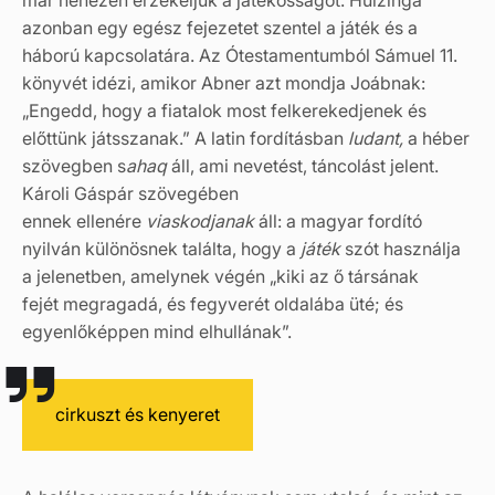
már nehezen érzékeljük a játékosságot. Huizinga
azonban egy egész fejezetet szentel a játék és a
háború kapcsolatára. Az Ótestamentumból Sámuel 11.
könyvét idézi, amikor Abner azt mondja Joábnak:
„Engedd, hogy a fiatalok most felkerekedjenek és
előttünk játsszanak.” A latin fordításban
ludant,
a héber
szövegben s
ahaq
áll, ami nevetést, táncolást jelent.
Károli Gáspár szövegében
ennek ellenére
viaskodjanak
áll: a magyar fordító
nyilván különösnek találta, hogy a
játék
szót használja
a jelenetben, amelynek végén „kiki az ő társának
fejét megragadá, és fegyverét oldalába üté; és
egyenlőképpen mind elhullának”.
cirkuszt és kenyeret