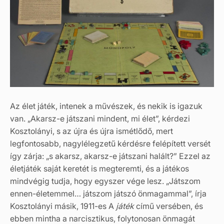
Az élet játék, intenek a művészek, és nekik is igazuk
van. „Akarsz-e játszani mindent, mi élet”, kérdezi
Kosztolányi, s az újra és újra ismétlődő, mert
legfontosabb, nagylélegzetű kérdésre felépített versét
így zárja: „s akarsz, akarsz-e játszani halált?” Ezzel az
életjáték saját keretét is megteremti, és a játékos
mindvégig tudja, hogy egyszer vége lesz. „Játszom
ennen-életemmel… játszom játszó önmagammal”, írja
Kosztolányi másik, 1911-es A
játék
című versében, és
ebben mintha a narcisztikus, folytonosan önmagát