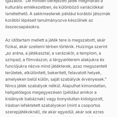
igazából.” De minden befejezett játék megmarad a
kulturális emlékezetben, és különböző variációkkal
ismételhető. A sakkmesterek például korábbi játszmák
korábbi lépéseit tanulmányozva készülnek az
összecsapásokra.
Az időtartam mellett a játék tere is megszabott, akár
fizikai, akár szellemi térben történik. Huizinga szerint
„az aréna, a játékasztal, a varázskör, a templom, a
színpad, a filmvászon, a tárgyalóterem alakjukra és
funciójukra nézve mind játékterek, azaz megszentelt
területek, elkülönített, bekerített, felavatott helyek,
amelyeken belül külön, saját szabályok érvényesek.”
Nincs játék szabályok nélkül. Alapulhat kimondatlan,
hallgatólagos megegyezésen (például amikor a
kislányok babáznak) vagy bonyolultan kidolgozott,
írásban lefektetett szabályokon (mint a csoportos
szerepjátékoknál), de akár egyedül, akár sok ezres