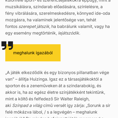
muzsikálásra, színdarab előadására, színlelésre, a
fény vibrálására, szerelmeskedésre, könnyed ide-oda
mozgásra, ha valaminek jelentősége van, tehát
fontos
szerepet játszik,
ha babrálunk valamit, vagy ha
egy esemény megtörténik,
lejátszódik.
meghalunk igazából
„A játék elkezdődik és egy bizonyos pillanatban vége
van” – állítja Huizinga. Igaz ez a társasjátékoktól a
sporton és a zeneműveken át a színdarabokig, és
akkor is, ha az egész életre színjátékként tekintünk,
mint a költő és felfedező Sir Walter Raleigh,
aki
Színpad a világ
című versét így zárja: „Sorunk a sír
felé mókázva lábol, / s a legvégén – meghalunk