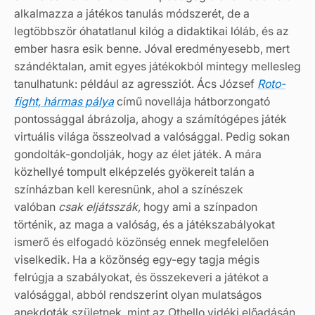
alkalmazza a játékos tanulás módszerét, de a
legtöbbször óhatatlanul kilóg a didaktikai lóláb, és az
ember hasra esik benne. Jóval eredményesebb, mert
szándéktalan, amit egyes játékokból mintegy mellesleg
tanulhatunk: például az agressziót. Ács József
Roto-
fight, hármas pálya
című novellája hátborzongató
pontossággal ábrázolja, ahogy a számítógépes játék
virtuális világa összeolvad a valósággal. Pedig sokan
gondolták-gondolják, hogy az élet játék. A mára
közhellyé tompult elképzelés gyökereit talán a
színházban kell keresnünk, ahol a színészek
valóban
csak eljátsszák,
hogy ami a színpadon
történik, az maga a valóság, és a játékszabályokat
ismerő és elfogadó közönség ennek megfelelően
viselkedik. Ha a közönség egy-egy tagja mégis
felrúgja a szabályokat, és összekeveri a játékot a
valósággal, abból rendszerint olyan mulatságos
anekdoták születnek, mint az Othello vidéki előadásán