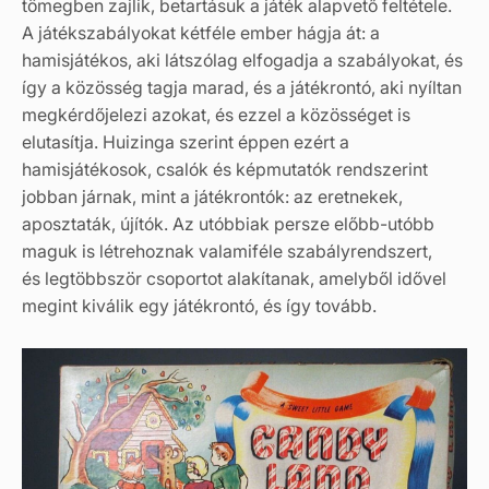
tömegben zajlik, betartásuk a játék alapvető feltétele.
A játékszabályokat kétféle ember hágja át: a
hamisjátékos, aki látszólag elfogadja a szabályokat, és
így a közösség tagja marad, és a játékrontó, aki nyíltan
megkérdőjelezi azokat, és ezzel a közösséget is
elutasítja. Huizinga szerint éppen ezért a
hamisjátékosok, csalók és képmutatók rendszerint
jobban járnak, mint a játékrontók: az eretnekek,
aposztaták, újítók. Az utóbbiak persze előbb-utóbb
maguk is létrehoznak valamiféle szabályrendszert,
és legtöbbször csoportot alakítanak, amelyből idővel
megint kiválik egy játékrontó, és így tovább.