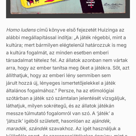
Homo ludens
című könyve első fejezetét Huizinga az
alábbi megállapítással indítja: „A játék régebbi, mint a
kultúra; mert bármilyen elégtelenül határozzuk is meg
a kultúra fogalmát, az minden esetben emberi
társadalmat tételez fel. Az állatok azonban nem vártak
arra, hogy az ember tanítsa meg őket a játékra. Sőt, azt
állíthatjuk, hogy az emberi lény semmiben sem
járult hozzá új, lényeges ismertetőjelekkel a játék
általános fogalmához.” Persze, ha az etimológiai
szótárban a játék szó számtalan jelentését vizsgáljuk,
láthatjuk, milyen sokrétegű, és az állatok játékán
messze túlmutató fogalomról van szó. A ‘játék’ a
‘játszik’ igéből született, hasonlóan az
ajándék,
maradék, szándék
szavakhoz. Az igét használjuk a
különféle sport- és szerencsejátékokra éppúgy, mint a