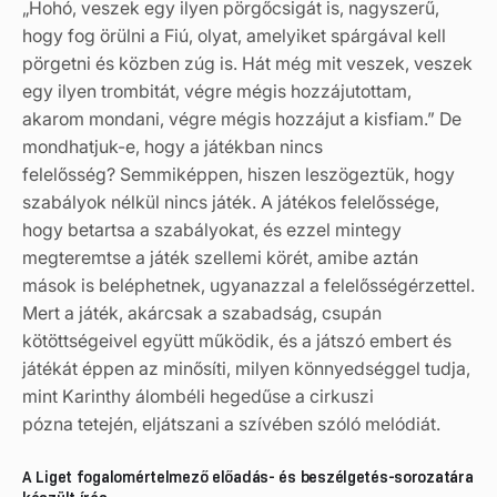
„Hohó, veszek egy ilyen pörgőcsigát is, nagyszerű,
hogy fog örülni a Fiú, olyat, amelyiket spárgával kell
pörgetni és közben zúg is. Hát még mit veszek, veszek
egy ilyen trombitát, végre mégis hozzájutottam,
akarom mondani, végre mégis hozzájut a kisfiam.” De
mondhatjuk-e, hogy a játékban nincs
felelősség? Semmiképpen, hiszen leszögeztük, hogy
szabályok nélkül nincs játék. A játékos felelőssége,
hogy betartsa a szabályokat, és ezzel mintegy
megteremtse a játék szellemi körét, amibe aztán
mások is beléphetnek, ugyanazzal a felelősségérzettel.
Mert a játék, akárcsak a szabadság, csupán
kötöttségeivel együtt működik, és a játszó embert és
játékát éppen az minősíti, milyen könnyedséggel tudja,
mint Karinthy álombéli hegedűse a cirkuszi
pózna tetején, eljátszani a szívében szóló melódiát.
A Liget fogalomértelmező előadás- és beszélgetés-sorozatára