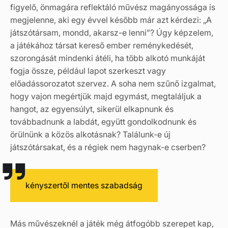
figyelő, önmagára reflektáló művész magányossága is
megjelenne, aki egy évvel később már azt kérdezi: „A
játszótársam, mondd, akarsz-e lenni”? Úgy képzelem,
a játékához társat kereső ember reménykedését,
szorongását mindenki átéli, ha több alkotó munkáját
fogja össze, például lapot szerkeszt vagy
előadássorozatot szervez. A soha nem szűnő izgalmat,
hogy vajon megértjük majd egymást, megtaláljuk a
hangot, az egyensúlyt, sikerül elkapnunk és
továbbadnunk a labdát, együtt gondolkodnunk és
örülnünk a közös alkotásnak? Találunk-e új
játszótársakat, és a régiek nem hagynak-e cserben?
kényszertől mentes szabadság
Más művészeknél a játék még átfogóbb szerepet kap,