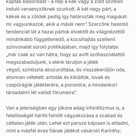
kaptak besorolást – a nép a kék vagy a zöld színben
induló versenyzőknek szurkolt. A két nagy párt, a
kékek és a zöldek pedig így határozták meg magukat:
mi
vagyunk
azok, akik a másik nem”.
Szerzőnk hasonló
tendenciát lát a hazai pártok elvektől és világnézettől
mindinkább függetlenedő, a kocsihajtás szellemi
színvonalát súroló politikájában, majd így folytatja:
„már csak az van hátra, hogy az avítt szóhasználattól
megszabaduljunk, s elénk táruljon a játék
végső, színtiszta abszurditása, és visszakerüljön oda,
ahonnan vétetett: artisták és kikiáltók, lovak és
csepűrágók játékterére, a porondra; a mindenkori
társadalmi lét valódi fórumaira”.
Van a jelenségben egy jókora adag infantilizmus is, a
felelősségét hárító felnőtt vágyakozása a szabad és
céltalan játék után. Lehet ezt persze bájosan is előadni,
mint a másfél éves fiának játékot vásároló Karinthy: