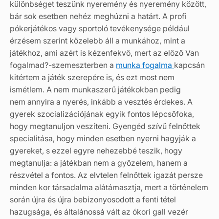
különbséget teszünk nyeremény és nyeremény között,
bár sok esetben nehéz meghúzni a határt. A profi
pókerjátékos vagy sportoló tevékenysége például
érzésem szerint közelebb áll a munkához, mint a
játékhoz, ami azért is kézenfekvő, mert az előző Van
fogalmad?-szemeszterben a
munka fogalma
kapcsán
kitértem a játék szerepére is, és ezt most nem
ismétlem. A nem munkaszerű játékokban pedig
nem annyira a nyerés, inkább a vesztés érdekes. A
gyerek szocializációjának egyik fontos lépcsőfoka,
hogy megtanuljon veszíteni. Gyengéd szívű felnőttek
specialitása, hogy minden esetben nyerni hagyják a
gyereket, s ezzel egyre nehezebbé teszik, hogy
megtanulja: a játékban nem a győzelem, hanem a
részvétel a fontos. Az elvtelen felnőttek igazát persze
minden kor társadalma alátámasztja, mert a történelem
során újra és újra bebizonyosodott a fenti tétel
hazugsága, és általánossá vált az ókori gall vezér