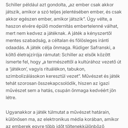
Schiller például azt gondolta, „az ember csak akkor
játszik, amikor a szó teljes jelentésében ember, és csak
akkor egészen ember, amikor játszik”. Úgy vélte, a
haszon elvére épülő modernitás embertelenné válhat,
mert nem kedvez a játéknak. A játék a kényszertől
mentes szabadság, a céltalan és fölösleges iránti
odaadás. A játék célja önmaga. Rüdiger Safranski, a
költő életrajzírója rámutat: Schiller az elsők között
ismerte fel, hogy „a természettől a kultúrához vezető út
a ‘játékon’, vagyis rituálékon, tabukon,
szimbolizálásokon keresztül vezet”. Művészet és játék
tehát szorosan összekapcsolódik, hiszen az igazi
művészet sem a hatás, csupán önmaga kedvéért jön
létre.
Ugyanakkor a játék túlmutat a művészet határain,
különösen ma, az elektronikus média korában, amikor
az emberek egyre több időt töltenekkülönböző