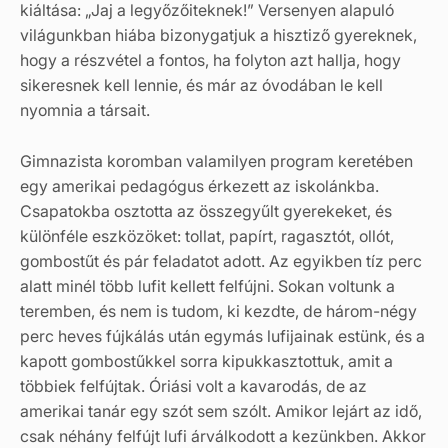
kiáltása: „Jaj a legyőzőiteknek!” Versenyen alapuló
világunkban hiába bizonygatjuk a hisztiző gyereknek,
hogy a részvétel a fontos, ha folyton azt hallja, hogy
sikeresnek kell lennie, és már az óvodában le kell
nyomnia a társait.
Gimnazista koromban valamilyen program keretében
egy amerikai pedagógus érkezett az iskolánkba.
Csapatokba osztotta az összegyűlt gyerekeket, és
különféle eszközöket: tollat, papírt, ragasztót, ollót,
gombostűt és pár feladatot adott. Az egyikben tíz perc
alatt minél több lufit kellett felfújni. Sokan voltunk a
teremben, és nem is tudom, ki kezdte, de három-négy
perc heves fújkálás után egymás lufijainak estünk, és a
kapott gombostűkkel sorra kipukkasztottuk, amit a
többiek felfújtak. Óriási volt a kavarodás, de az
amerikai tanár egy szót sem szólt. Amikor lejárt az idő,
csak néhány felfújt lufi árválkodott a kezünkben. Akkor