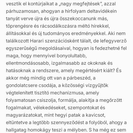
vesztik el kontúrjaikat a „nagy megfejtések”, azzal
párhuzamosan, ahogyan a hírfolyam deltavidékein
tanyát verve újra és újra összekoccanunk más,
töprengésre és rácsodálkozásra méltó hírekkel,
állításokkal és új tudományos eredményekkel. Aki nem
találkozott Harari szenzációsként tálalt, de lefegyverző
egyszerűségű megoldásaival, hogyan is fedezhetné fel
maga, hogy mennyivel bonyolultabb,
ellentmondásosabb, izgalmasabb az okoknak és
hatásoknak a rendszere, amely megértésért kiált? És
akkor még mindig ott van a párbeszéd, a
gondolatcsere csodája, a közösségi vízgyűjtők
végtelenített tisztító mechanizmusa, amely
folyamatosan csiszolja, formálja, alakítja a megőrzött
fogalmakat, vélekedéseket, szempontokat és
magyarázatokat, mint hegyi patak a kavicsot,
eltüntetve a legtöbb szennyeződést a folyóból, ahogy a
hallgatag homokágy teszi a mélyben. S ha még ez sem