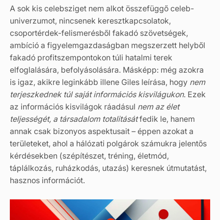
A sok kis celebsziget nem alkot összefüggő celeb-
univerzumot, nincsenek keresztkapcsolatok,
csoportérdek-felismerésből fakadó szövetségek,
ambíció a figyelemgazdaságban megszerzett helyből
fakadó profitszempontokon túli hatalmi terek
elfoglalására, befolyásolására. Másképp: még azokra
is igaz, akikre leginkább illene Giles leírása, hogy
nem
terjeszkednek túl saját információs kisvilágukon
. Ezek
az információs kisvilágok ráadásul
nem az élet
teljességét, a társadalom totalitását
fedik le, hanem
annak csak bizonyos aspektusait – éppen azokat a
területeket, ahol a hálózati polgárok számukra jelentős
kérdésekben (szépítészet, tréning, életmód,
táplálkozás, ruházkodás, utazás) keresnek útmutatást,
hasznos információt.