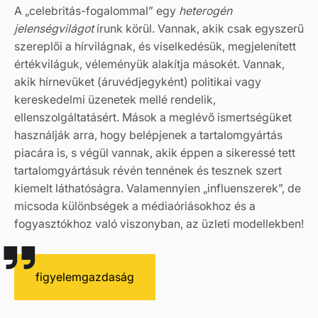
A „celebritás-fogalommal” egy
heterogén
jelenségvilágot
írunk körül. Vannak, akik csak egyszerű
szereplői a hírvilágnak, és viselkedésük, megjelenített
értékviláguk, véleményük alakítja másokét. Vannak,
akik hírnevüket (áruvédjegyként) politikai vagy
kereskedelmi üzenetek mellé rendelik,
ellenszolgáltatásért. Mások a meglévő ismertségüket
használják arra, hogy belépjenek a tartalomgyártás
piacára is, s végül vannak, akik éppen a sikeressé tett
tartalomgyártásuk révén tennének és tesznek szert
kiemelt láthatóságra. Valamennyien „influenszerek”, de
micsoda különbségek a médiaóriásokhoz és a
fogyasztókhoz való viszonyban, az üzleti modellekben!
figyelemgazdaság