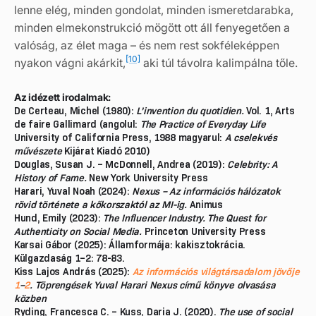
lenne elég, minden gondolat, minden ismeretdarabka,
minden elmekonstrukció mögött ott áll fenyegetően a
valóság, az élet maga – és nem rest sokféleképpen
[10]
nyakon vágni akárkit,
aki túl távolra kalimpálna tőle.
Az idézett irodalmak:
De Certeau, Michel (1980):
L’invention du quotidien.
Vol. 1, Arts
de faire Gallimard (angolul:
The Practice of Everyday Life
University of California Press, 1988 magyarul:
A cselekvés
művészete
Kijárat Kiadó 2010)
Douglas, Susan J. – McDonnell, Andrea (2019):
Celebrity: A
History of Fame.
New York University Press
Harari, Yuval Noah (2024):
Nexus – Az információs hálózatok
rövid története a kőkorszaktól az MI-ig.
Animus
Hund, Emily (2023):
The Influencer Industry. The Quest for
Authenticity on Social Media.
Princeton University Press
Karsai Gábor (2025): Államformája: kakisztokrácia.
Külgazdaság 1–2: 78-83.
Kiss Lajos András (2025):
Az információs világtársadalom jövője
1
–
2
. Töprengések Yuval Harari Nexus című könyve olvasása
közben
Ryding, Francesca C. – Kuss, Daria J. (2020).
The use of social