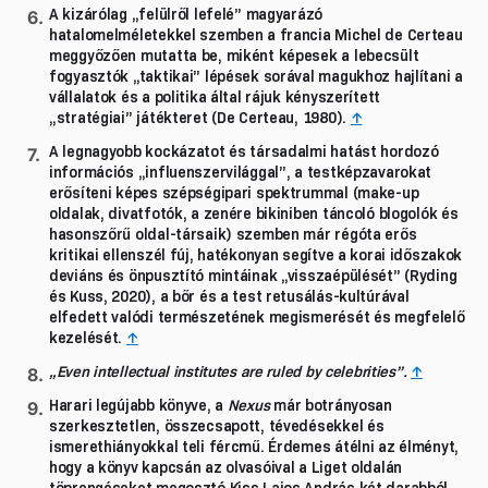
A kizárólag „felülről lefelé” magyarázó
hatalomelméletekkel szemben a francia Michel de Certeau
meggyőzően mutatta be, miként képesek a lebecsült
fogyasztók „taktikai” lépések sorával magukhoz hajlítani a
vállalatok és a politika által rájuk kényszerített
„stratégiai” játékteret (De Certeau, 1980).
↑
A legnagyobb kockázatot és társadalmi hatást hordozó
információs „influenszervilággal”, a testképzavarokat
erősíteni képes szépségipari spektrummal (make-up
oldalak, divatfotók, a zenére bikiniben táncoló blogolók és
hasonszőrű oldal-társaik) szemben már régóta erős
kritikai ellenszél fúj, hatékonyan segítve a korai időszakok
deviáns és önpusztító mintáinak „visszaépülését” (Ryding
és Kuss, 2020), a bőr és a test retusálás-kultúrával
elfedett valódi természetének megismerését és megfelelő
kezelését.
↑
„Even intellectual institutes are ruled by celebrities”.
↑
Harari legújabb könyve, a
Nexus
már botrányosan
szerkesztetlen, összecsapott, tévedésekkel és
ismerethiányokkal teli fércmű. Érdemes átélni az élményt,
hogy a könyv kapcsán az olvasóival a Liget oldalán
töprengéseket megosztó Kiss Lajos András két darabból