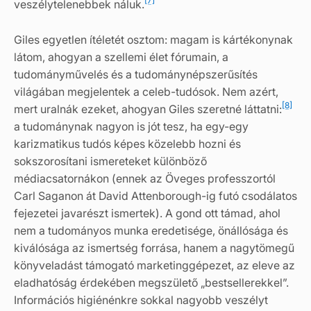
[7]
veszélytelenebbek náluk.
Giles egyetlen ítéletét osztom: magam is kártékonynak
látom, ahogyan a szellemi élet fórumain, a
tudományművelés és a tudománynépszerűsítés
világában megjelentek a celeb-tudósok. Nem azért,
[8]
mert uralnák ezeket, ahogyan Giles szeretné láttatni:
a tudománynak nagyon is jót tesz, ha egy-egy
karizmatikus tudós képes közelebb hozni és
sokszorosítani ismereteket különböző
médiacsatornákon (ennek az Öveges professzortól
Carl Saganon át David Attenborough-ig futó csodálatos
fejezetei javarészt ismertek). A gond ott támad, ahol
nem a tudományos munka eredetisége, önállósága és
kiválósága az ismertség forrása, hanem a nagytömegű
könyveladást támogató marketinggépezet, az eleve az
eladhatóság érdekében megszülető „bestsellerekkel”.
Információs higiénénkre sokkal nagyobb veszélyt