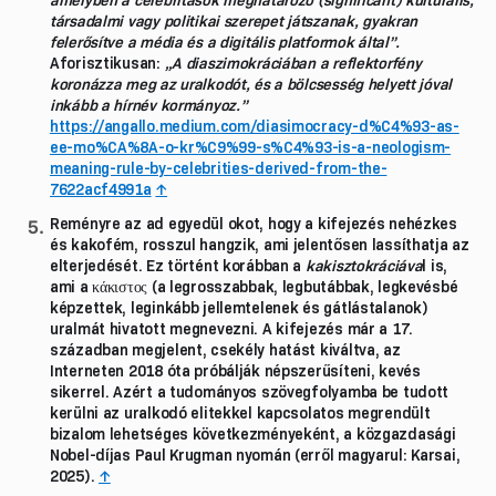
társadalmi vagy politikai szerepet játszanak, gyakran
felerősítve a média és a digitális platformok által”.
Aforisztikusan:
„A diaszimokráciában a reflektorfény
koronázza meg az uralkodót, és a bölcsesség helyett jóval
inkább a hírnév kormányoz.”
https://angallo.medium.com/diasimocracy-d%C4%93-as-
ee-mo%CA%8A-o-kr%C9%99-s%C4%93-is-a-neologism-
meaning-rule-by-celebrities-derived-from-the-
7622acf4991a
↑
Reményre az ad egyedül okot, hogy a kifejezés nehézkes
és kakofém, rosszul hangzik, ami jelentősen lassíthatja az
elterjedését. Ez történt korábban a
kakisztokráciáva
l is,
ami a κάκιστος (a legrosszabbak, legbutábbak, legkevésbé
képzettek, leginkább jellemtelenek és gátlástalanok)
uralmát hivatott megnevezni. A kifejezés már a 17.
században megjelent, csekély hatást kiváltva, az
Interneten 2018 óta próbálják népszerűsíteni, kevés
sikerrel. Azért a tudományos szövegfolyamba be tudott
kerülni az uralkodó elitekkel kapcsolatos megrendült
bizalom lehetséges következményeként, a közgazdasági
Nobel-díjas Paul Krugman nyomán (erről magyarul: Karsai,
2025).
↑