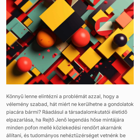
Könnyű lenne elintézni a problémát azzal, hogy a
vélemény szabad, hát miért ne kerülhetne a gondolatok
piacára bármi? Ráadásul a társadalomkutatói életidő
elpazarlása, ha Rejtő Jenő legendás hőse mintájára
minden pofon mellé közlekedési rendőrt akarnánk
állítani, és tudományos nehéztüzérséget vetnénk be