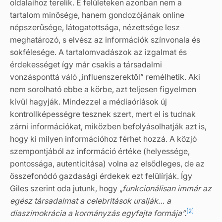
oldalaihoz terelik. E felületeken azonban nem a
tartalom minősége, hanem gondozójának online
népszerűsége, látogatottsága, nézettsége lesz
meghatározó, s elvész az információk színvonala és
sokfélesége. A tartalomvadászok az izgalmat és
érdekességet így már csakis a társadalmi
vonzásponttá váló „influenszerektől” remélhetik. Aki
nem sorolható ebbe a körbe, azt teljesen figyelmen
kívül hagyják. Mindezzel a médiaóriások új
kontrollképességre tesznek szert, mert el is tudnak
zárni információkat, miközben befolyásolhatják azt is,
hogy ki milyen információhoz férhet hozzá. A közjó
szempontjából az információ értéke (helyessége,
pontossága, autenticitása) volna az elsődleges, de az
összefonódó gazdasági érdekek ezt felülírják. Így
Giles szerint oda jutunk, hogy „
funkcionálisan immár az
egész társadalmat a celebritások uralják… a
[2]
diaszimokrácia a kormányzás egyfajta formája”.