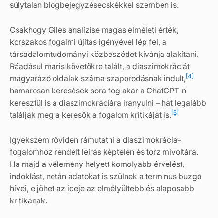
súlytalan blogbejegyzésecskékkel szemben is.
Csakhogy Giles analízise magas elméleti érték,
korszakos fogalmi újítás igényével lép fel, a
társadalomtudományi közbeszédet kívánja alakítani.
Ráadásul máris követőkre talált, a diaszimokráciát
[4]
magyarázó oldalak száma szaporodásnak indult,
hamarosan keresések sora fog akár a ChatGPT-n
keresztül is a diaszimokráciára irányulni – hát legalább
[5]
találják meg a keresők a fogalom kritikáját is.
Igyekszem röviden rámutatni a diaszimokrácia-
fogalomhoz rendelt leírás képtelen és torz mivoltára.
Ha majd a vélemény helyett komolyabb érvelést,
indoklást, netán adatokat is szülnek a terminus buzgó
hívei, eljöhet az ideje az elmélyültebb és alaposabb
kritikának.