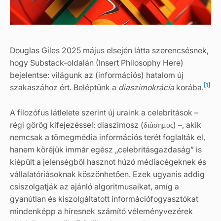
Douglas Giles 2025 május elsején látta szerencsésnek,
hogy Substack-oldalán (Insert Philosophy Here)
bejelentse: világunk az (információs) hatalom új
[1]
szakaszához ért. Beléptünk a
diaszimokrácia
korába.
A filozófus látlelete szerint új uraink a celebritások –
régi görög kifejezéssel: diaszimosz (διάσημος) –, akik
nemcsak a tömegmédia információs terét foglalták el,
hanem köréjük immár egész „celebritásgazdaság” is
kiépült a jelenségből hasznot húzó médiacégeknek és
vállalatóriásoknak köszönhetően. Ezek ugyanis addig
csiszolgatják az ajánló algoritmusaikat, amíg a
gyanútlan és kiszolgáltatott információfogyasztókat
mindenképp a híresnek számító véleményvezérek