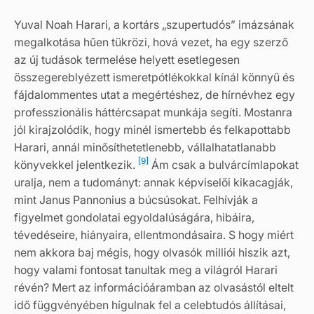
Yuval Noah Harari, a kortárs „szupertudós” imázsának
megalkotása hűen tükrözi, hová vezet, ha egy szerző
az új tudások termelése helyett esetlegesen
összegereblyézett ismeretpótlékokkal kínál könnyű és
fájdalommentes utat a megértéshez, de hírnévhez egy
professzionális háttércsapat munkája segíti. Mostanra
jól kirajzolódik, hogy minél ismertebb és felkapottabb
Harari, annál minősíthetetlenebb, vállalhatatlanabb
[9]
könyvekkel jelentkezik.
Ám csak a bulvárcímlapokat
uralja, nem a tudományt: annak képviselői kikacagják,
mint Janus Pannonius a búcsúsokat. Felhívják a
figyelmet gondolatai egyoldalúságára, hibáira,
tévedéseire, hiányaira, ellentmondásaira. S hogy miért
nem akkora baj mégis, hogy olvasók milliói hiszik azt,
hogy valami fontosat tanultak meg a világról Harari
révén? Mert az információáramban az olvasástól eltelt
idő függvényében hígulnak fel a celebtudós állításai,