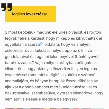
logikus levezetéssel
S most képzeljük magunk elé Giles olvasóit, és rögtön
tegyük félre a kérdést, hogy miképp és kik juthattak el
[3]
egyáltalán a szerző
oldalára, hogy valamilyen
celebritás révült lájkolása helyett épp az ő kihívó
gondolataival és fogalmi leleményével (bűntényével)
barátkozzanak? Vajon milyen arányban bólogatnak
elismerően, hogy bizony, időszerű volt ilyen logikus
levezetéssel rámutatni a digitális kultúra e szörnyű
anomáliájára, és hányan harapják össze dühösen az
ajkukat a gondolatmenet mértéktelen túlzásaival és
bakugrásaival szembesülve, gyorsan ellenőrizve, hogy
nem április elsejei-e mégis a bejegyzés?