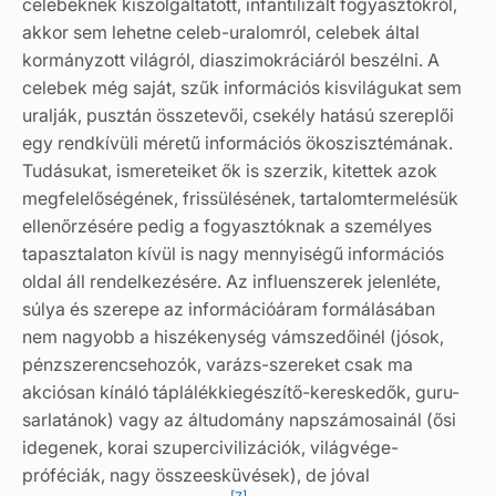
celebeknek kiszolgáltatott, infantilizált fogyasztókról,
akkor sem lehetne celeb-uralomról, celebek által
kormányzott világról, diaszimokráciáról beszélni. A
celebek még saját, szűk információs kisvilágukat sem
uralják, pusztán összetevői, csekély hatású szereplői
egy rendkívüli méretű információs ökoszisztémának.
Tudásukat, ismereteiket ők is szerzik, kitettek azok
megfelelőségének, frissülésének, tartalomtermelésük
ellenőrzésére pedig a fogyasztóknak a személyes
tapasztalaton kívül is nagy mennyiségű információs
oldal áll rendelkezésére. Az influenszerek jelenléte,
súlya és szerepe az információáram formálásában
nem nagyobb a hiszékenység vámszedőinél (jósok,
pénzszerencsehozók, varázs-szereket csak ma
akciósan kínáló táplálékkiegészítő-kereskedők, guru-
sarlatánok) vagy az áltudomány napszámosainál (ősi
idegenek, korai szupercivilizációk, világvége-
próféciák, nagy összeesküvések), de jóval