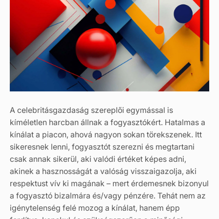
A celebritásgazdaság szereplői egymással is
kíméletlen harcban állnak a fogyasztókért. Hatalmas a
kínálat a piacon, ahová nagyon sokan törekszenek. Itt
sikeresnek lenni, fogyasztót szerezni és megtartani
csak annak sikerül, aki valódi értéket képes adni,
akinek a hasznosságát a valóság visszaigazolja, aki
respektust vív ki magának – mert érdemesnek bizonyul
a fogyasztó bizalmára és/vagy pénzére. Tehát nem az
igénytelenség felé mozog a kínálat, hanem épp