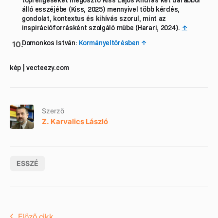
álló esszéjébe (Kiss, 2025) mennyivel több kérdés,
gondolat, kontextus és kihívás szorul, mint az
inspirációforrásként szolgáló műbe (Harari, 2024).
↑
Domonkos István:
Kormányeltörésben
↑
kép | vecteezy.com
Szerző
Z. Karvalics László
ESSZÉ
Előző cikk