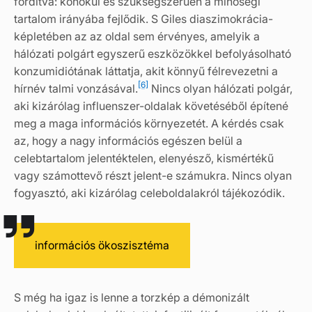
fordítva: konokul és szükségszerűen a minőségi
tartalom irányába fejlődik. S Giles diaszimokrácia-
képletében az az oldal sem érvényes, amelyik a
hálózati polgárt egyszerű eszközökkel befolyásolható
konzumidiótának láttatja, akit könnyű félrevezetni a
[6]
hírnév talmi vonzásával.
Nincs olyan hálózati polgár,
aki kizárólag influenszer-oldalak követéséből építené
meg a maga információs környezetét. A kérdés csak
az, hogy a nagy információs egészen belül a
celebtartalom jelentéktelen, elenyésző, kismértékű
vagy számottevő részt jelent-e számukra. Nincs olyan
fogyasztó, aki kizárólag celeboldalakról tájékozódik.
információs ökoszisztéma
S még ha igaz is lenne a torzkép a démonizált