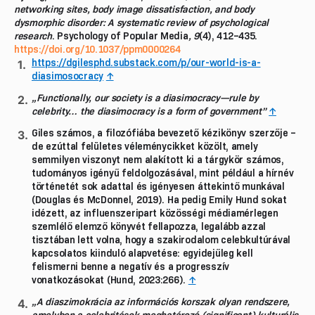
networking sites, body image dissatisfaction, and body
dysmorphic disorder: A systematic review of psychological
research
. Psychology of Popular Media
, 9
(4), 412–435.
https://doi.org/10.1037/ppm0000264
https://dgilesphd.substack.com/p/our-world-is-a-
diasimosocracy
↑
„Functionally, our society is a diasimocracy—rule by
celebrity… the diasimocracy is a form of government”
↑
Giles számos, a filozófiába bevezető kézikönyv szerzője –
de ezúttal felületes véleménycikket közölt, amely
semmilyen viszonyt nem alakított ki a tárgykör számos,
tudományos igényű feldolgozásával, mint például a hírnév
történetét sok adattal és igényesen áttekintő munkával
(Douglas és McDonnel, 2019). Ha pedig Emily Hund sokat
idézett, az influenszeripart közösségi médiamérlegen
szemlélő elemző könyvét fellapozza, legalább azzal
tisztában lett volna, hogy a szakirodalom celebkultúrával
kapcsolatos kiinduló alapvetése: egyidejűleg kell
felismerni benne a negatív és a progresszív
vonatkozásokat (Hund, 2023:266).
↑
„A diaszimokrácia az információs korszak olyan rendszere,
amelyben a celebritások meghatározó (significant) kulturális,