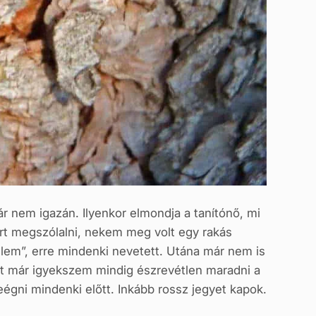
r nem igazán. Ilyenkor elmondja a tanítónő, mi
art megszólalni, nekem meg volt egy rakás
lem”, erre mindenki nevetett. Utána már nem is
st már igyekszem mindig észrevétlen maradni a
gni mindenki előtt. Inkább rossz jegyet kapok.