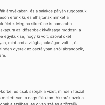
 fák árnyékában, és a salakos pályán rugdossuk
ésőn érünk ki, és elhajtanak minket a
k élete. Még ha sikerülne is hamarabb
askapura az idősebbek kiváltsága rugdosni a
e egyikük se, hogy ki volt, szóval őket
lyan, mint ami a világbajnokságon volt –, és
Minden gyerek az osztályban arról ábrándozik,
ére.
örbe, és csak szórják a vizet, minden fűszál
os mellett van, a nagy fák után. Akkorák azok a
adnak a szélben, és olyan széles a törzsük,