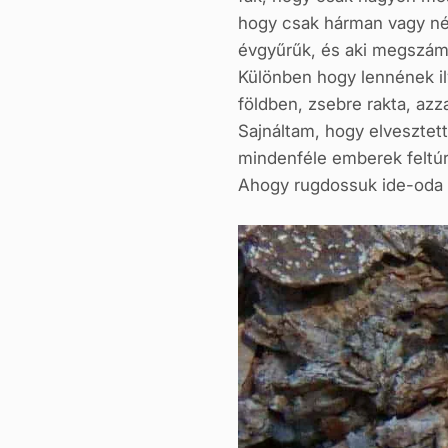
hogy csak hárman vagy négy
évgyűrűk, és aki megszámo
Különben hogy lennének ily
földben, zsebre rakta, azz
Sajnáltam, hogy elvesztet
mindenféle emberek feltúrtá
Ahogy rugdossuk ide-oda a