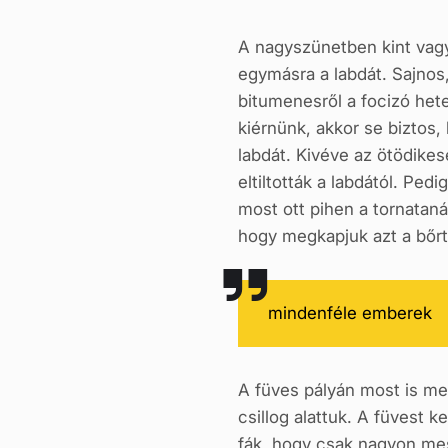
A nagyszünetben kint vagy
egymásra a labdát. Sajnos
bitumenesről a focizó he
kiérnünk, akkor se biztos
labdát. Kivéve az ötödikes
eltiltották a labdától. Ped
most ott pihen a tornataná
hogy megkapjuk azt a bőrt 
mindenféle emberek
A füves pályán most is me
csillog alattuk. A füvest k
fák, hogy csak nagyon mess