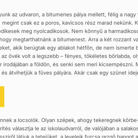
unk az udvaron, a bitumenes pálya mellett, félig a nagy
, megint csak ez a poros, kavicsos rész marad nekünk. K
tedikesek meg nyolcadikosok. Nem könnyű a harmadikoso
, hogy megtarthatnánk a bitumenest. Arra a két rozzant v
eket, akik berúgtak egy ablakot hétfőn, de nem ismerte b
ig az övék volt a legszebb – fényes, tökéletes bőrlabda, o
r irodájában a földön, és senki sem meri kicsempészni. 
és átvihetjük a füves pályára. Akár csak egy szünet idej
nnek a locsolók. Olyan szépek, ahogy tekeregnek körbe-k
erítés választja le az iskolaudvarról, de valójában a salak
ziről látjuk a tetejüket, a leveleik furcsa rezgő hangot 