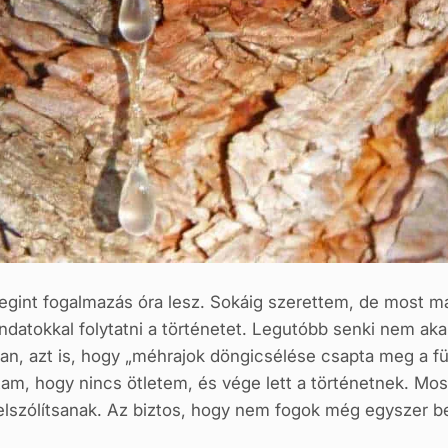
egint fogalmazás óra lesz. Sokáig szerettem, de most má
ndatokkal folytatni a történetet. Legutóbb senki nem ak
n, azt is, hogy „méhrajok döngicsélése csapta meg a fü
am, hogy nincs ötletem, és vége lett a történetnek. Mo
lszólítsanak. Az biztos, hogy nem fogok még egyszer beé