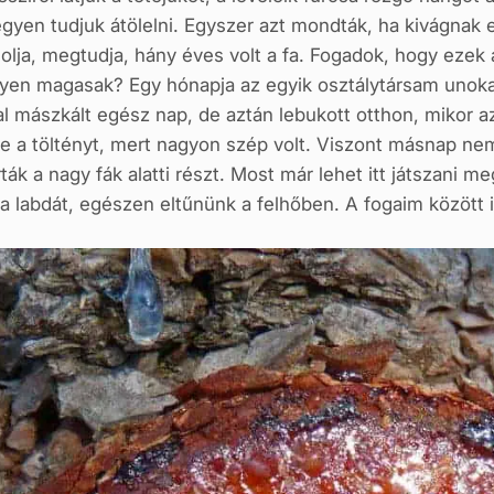
en tudjuk átölelni. Egyszer azt mondták, ha kivágnak eg
lja, megtudja, hány éves volt a fa. Fogadok, hogy ezek
en magasak? Egy hónapja az egyik osztálytársam unokatest
al mászkált egész nap, de aztán lebukott otthon, mikor a
te a töltényt, mert nagyon szép volt. Viszont másnap ne
k a nagy fák alatti részt. Most már lehet itt játszani me
 labdát, egészen eltűnünk a felhőben. A fogaim között i