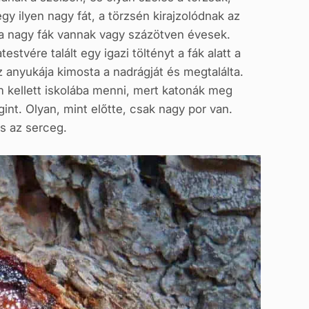
y ilyen nagy fát, a törzsén kirajzolódnak az
 a nagy fák vannak vagy százötven évesek.
vére talált egy igazi töltényt a fák alatt a
z anyukája kimosta a nadrágját és megtalálta.
m kellett iskolába menni, mert katonák meg
gint. Olyan, mint előtte, csak nagy por van.
s az serceg.