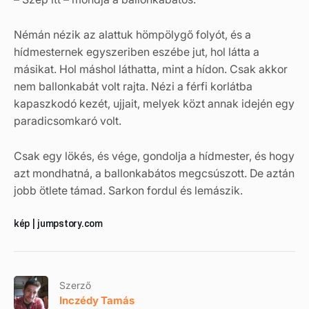
Némán nézik az alattuk hömpölygő folyót, és a
hídmesternek egyszeriben eszébe jut, hol látta a
másikat. Hol máshol láthatta, mint a hídon. Csak akkor
nem ballonkabát volt rajta. Nézi a férfi korlátba
kapaszkodó kezét, ujjait, melyek közt annak idején egy
paradicsomkaró volt.
Csak egy lökés, és vége, gondolja a hídmester, és hogy
azt mondhatná, a ballonkabátos megcsúszott. De aztán
jobb ötlete támad. Sarkon fordul és lemászik.
kép | jumpstory.com
Szerző
Inczédy Tamás