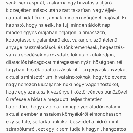
senki sem aspirál, ki akarna egy huzatos aluljáró
klozetjében mások után szart takarítani vagy éjjel-
nappal hidat őrizni, annak minden nyűgével-bajával. Ki
kapható, hogy ha esik, ha fúj, minden áldott nap
minden egyes órájában bejárjon, alámásszon,
kopogtasson, galambürüléket vakarjon, szüntelenül
anyagelhasználódások és tönkremenések, hegesztés-
varratrepedések és rozsdafoltok után kutakodjon,
dilatációs hézagokat méregessen nyári hőségben, téli
fagyban, festéklepattogzásokról írjon jegyzőkönyveket
aktuális minisztériumi hivatalnokoknak, hogy tíz évente
nagy nehezen kiutaljanak neki négy vagon festéket,
hogy egy szakasz kivezényelt köztörvényes bűnözővel
újrafesse a hidat a megadott, teljesíthetetlen
határidőre, hogy aztán az ünnepélyes átadón valami
aktuális ember a hatalom környékéről elmondhasson
egy se füle, se farka politikai beszédet a hídról mint
szimbólumról, ezt egyik sem tudja kihagyni, hangzatos