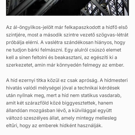
Az ál-öngyilkos-jelölt már felkapaszkodott a hídfő első
szintjére, most a második szintre vezető szögvas-létrát
próbálja elérni. A vaslétra szándékosan hiányos, hogy
ne tudjon bárki felmászni. Egy alulról csúszó elemet
kell a sínen feltolni és beakasztani, az egészíti ki a
szerkezetet, amin már könnyedén felmegy az ember.
A híd ezernyi titka közül ez csak apróság. A hídmesteri
hivatás valódi mélységei jóval a technikai kérdések
után nyílnak meg, mert a híd nem statikus vasdarab,
amit két szárazföld közé biggyesztettek, hanem
állandóan mozgásban lévő, a külvilággal együtt
változó szeszélyes állat, amely mintegy mellesleg
eltűri, hogy az emberek hídként használják.