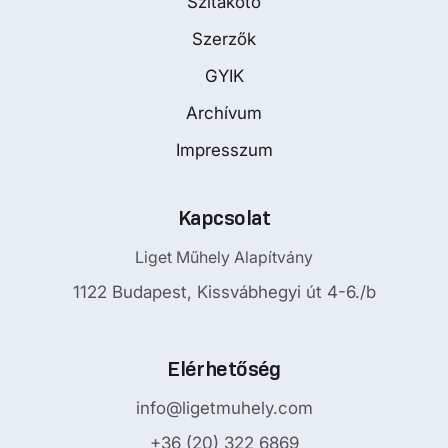
Szitakötő
Szerzők
GYIK
Archívum
Impresszum
Kapcsolat
Liget Műhely Alapítvány
1122 Budapest, Kissvábhegyi út 4-6./b
Elérhetőség
info@ligetmuhely.com
+36 (20) 322 6869