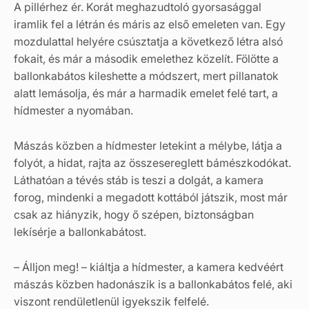
A pillérhez ér. Korát meghazudtoló gyorsasággal
iramlik fel a létrán és máris az első emeleten van. Egy
mozdulattal helyére csúsztatja a következő létra alsó
fokait, és már a második emelethez közelít. Fölötte a
ballonkabátos kileshette a módszert, mert pillanatok
alatt lemásolja, és már a harmadik emelet felé tart, a
hídmester a nyomában.
Mászás közben a hídmester letekint a mélybe, látja a
folyót, a hidat, rajta az összesereglett bámészkodókat.
Láthatóan a tévés stáb is teszi a dolgát, a kamera
forog, mindenki a megadott kottából játszik, most már
csak az hiányzik, hogy ő szépen, biztonságban
lekísérje a ballonkabátost.
– Álljon meg! – kiáltja a hídmester, a kamera kedvéért
mászás közben hadonászik is a ballonkabátos felé, aki
viszont rendületlenül igyekszik felfelé.