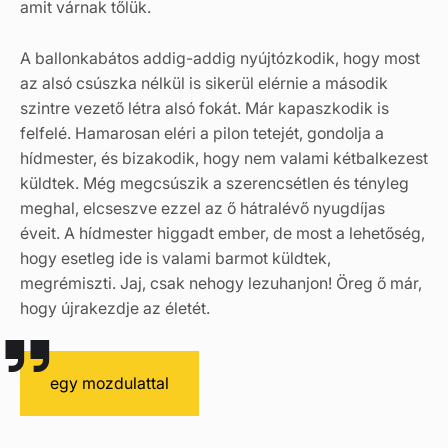
amit várnak tőlük.
A ballonkabátos addig-addig nyújtózkodik, hogy most
az alsó csúszka nélkül is sikerül elérnie a második
szintre vezető létra alsó fokát. Már kapaszkodik is
felfelé. Hamarosan eléri a pilon tetejét, gondolja a
hídmester, és bizakodik, hogy nem valami kétbalkezest
küldtek. Még megcsúszik a szerencsétlen és tényleg
meghal, elcseszve ezzel az ő hátralévő nyugdíjas
éveit. A hídmester higgadt ember, de most a lehetőség,
hogy esetleg ide is valami barmot küldtek,
megrémiszti. Jaj, csak nehogy lezuhanjon! Öreg ő már,
hogy újrakezdje az életét.
egy mozdulattal