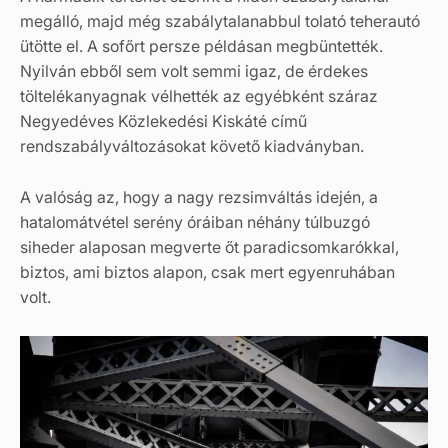
megálló, majd még szabálytalanabbul tolató teherautó
ütötte el. A sofőrt persze példásan megbüntették.
Nyilván ebből sem volt semmi igaz, de érdekes
töltelékanyagnak vélhették az egyébként száraz
Negyedéves Közlekedési Kiskáté című
rendszabályváltozásokat követő kiadványban.
A valóság az, hogy a nagy rezsimváltás idején, a
hatalomátvétel serény óráiban néhány túlbuzgó
siheder alaposan megverte őt paradicsomkarókkal,
biztos, ami biztos alapon, csak mert egyenruhában
volt.