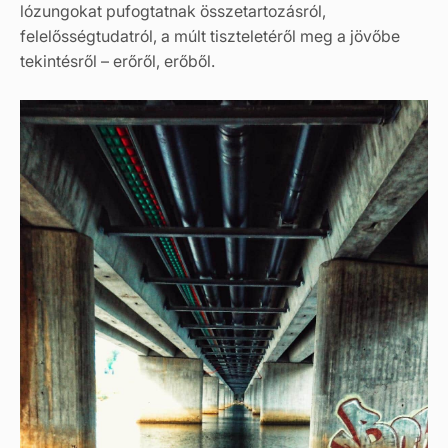
lózungokat pufogtatnak összetartozásról,
felelősségtudatról, a múlt tiszteletéről meg a jövőbe
tekintésről – erőről, erőből.