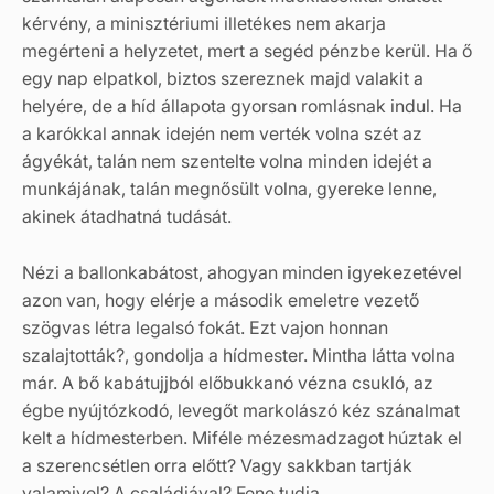
kérvény, a minisztériumi illetékes nem akarja
megérteni a helyzetet, mert a segéd pénzbe kerül. Ha ő
egy nap elpatkol, biztos szereznek majd valakit a
helyére, de a híd állapota gyorsan romlásnak indul. Ha
a karókkal annak idején nem verték volna szét az
ágyékát, talán nem szentelte volna minden idejét a
munkájának, talán megnősült volna, gyereke lenne,
akinek átadhatná tudását.
Nézi a ballonkabátost, ahogyan minden igyekezetével
azon van, hogy elérje a második emeletre vezető
szögvas létra legalsó fokát. Ezt vajon honnan
szalajtották?, gondolja a hídmester. Mintha látta volna
már. A bő kabátujjból előbukkanó vézna csukló, az
égbe nyújtózkodó, levegőt markolászó kéz szánalmat
kelt a hídmesterben. Miféle mézesmadzagot húztak el
a szerencsétlen orra előtt? Vagy sakkban tartják
valamivel? A családjával? Fene tudja.