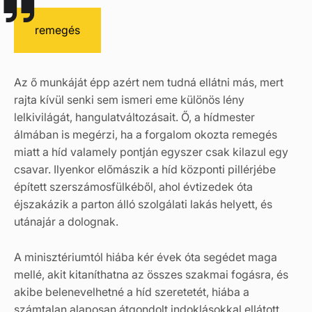
remegés
Az ő munkáját épp azért nem tudná ellátni más, mert
rajta kívül senki sem ismeri eme különös lény
lelkivilágát, hangulatváltozásait. Ő, a hídmester
álmában is megérzi, ha a forgalom okozta remegés
miatt a híd valamely pontján egyszer csak kilazul egy
csavar. Ilyenkor előmászik a híd központi pillérjébe
épített szerszámosfülkéből, ahol évtizedek óta
éjszakázik a parton álló szolgálati lakás helyett, és
utánajár a dolognak.
A minisztériumtól hiába kér évek óta segédet maga
mellé, akit kitaníthatna az összes szakmai fogásra, és
akibe belenevelhetné a híd szeretetét, hiába a
számtalan alaposan átgondolt indoklásokkal ellátott