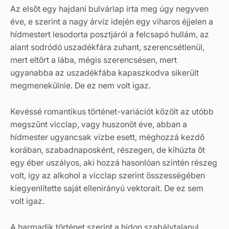
Az elsőt egy hajdani bulvárlap írta meg úgy negyven
éve, e szerint a nagy árvíz idején egy viharos éjjelen a
hídmestert lesodorta posztjáról a felcsapó hullám, az
alant sodródó uszadékfára zuhant, szerencsétlenül,
mert eltört a lába, mégis szerencsésen, mert
ugyanabba az uszadékfába kapaszkodva sikerült
megmenekülnie. De ez nem volt igaz.
Kevéssé romantikus történet-variációt közölt az utóbb
megszűnt vicclap, vagy huszonöt éve, abban a
hídmester ugyancsak vízbe esett, méghozzá kezdő
korában, szabadnaposként, részegen, de kihúzta őt
egy éber uszályos, aki hozzá hasonlóan szintén részeg
volt, így az alkohol a vicclap szerint összességében
kiegyenlítette saját ellenirányú vektorait. De ez sem
volt igaz.
A harmadik történet szerint a hídon szabálytalanul