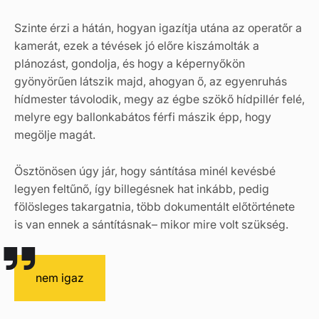
Szinte érzi a hátán, hogyan igazítja utána az operatőr a
kamerát, ezek a tévések jó előre kiszámolták a
plánozást, gondolja, és hogy a képernyőkön
gyönyörűen látszik majd, ahogyan ő, az egyenruhás
hídmester távolodik, megy az égbe szökő hídpillér felé,
melyre egy ballonkabátos férfi mászik épp, hogy
megölje magát.
Ösztönösen úgy jár, hogy sántítása minél kevésbé
legyen feltűnő, így billegésnek hat inkább, pedig
fölösleges takargatnia, több dokumentált előtörténete
is van ennek a sántításnak– mikor mire volt szükség.
nem igaz