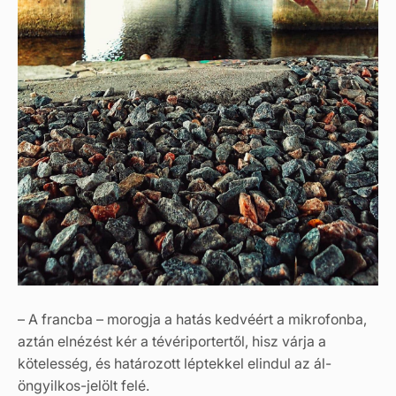
– A francba – morogja a hatás kedvéért a mikrofonba,
aztán elnézést kér a tévériportertől, hisz várja a
kötelesség, és határozott léptekkel elindul az ál-
öngyilkos-jelölt felé.