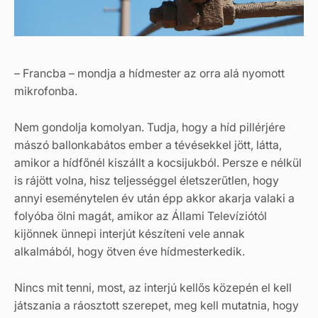
– Francba – mondja a hídmester az orra alá nyomott
mikrofonba.
Nem gondolja komolyan. Tudja, hogy a híd pillérjére
mászó ballonkabátos ember a tévésekkel jött, látta,
amikor a hídfőnél kiszállt a kocsijukból. Persze e nélkül
is rájött volna, hisz teljességgel életszerűtlen, hogy
annyi eseménytelen év után épp akkor akarja valaki a
folyóba ölni magát, amikor az Állami Televíziótól
kijönnek ünnepi interjút készíteni vele annak
alkalmából, hogy ötven éve hídmesterkedik.
Nincs mit tenni, most, az interjú kellős közepén el kell
játszania a ráosztott szerepet, meg kell mutatnia, hogy