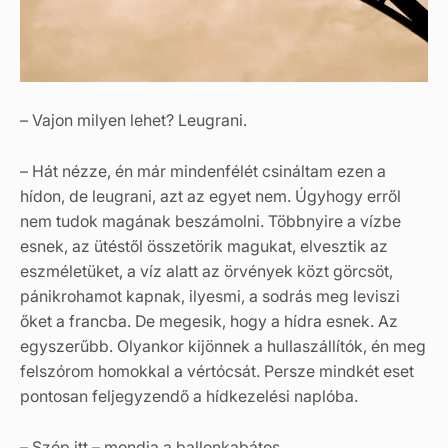
– Vajon milyen lehet? Leugrani.
– Hát nézze, én már mindenfélét csináltam ezen a
hídon, de leugrani, azt az egyet nem. Úgyhogy erről
nem tudok magának beszámolni. Többnyire a vízbe
esnek, az ütéstől összetörik magukat, elvesztik az
eszméletüket, a víz alatt az örvények közt görcsöt,
pánikrohamot kapnak, ilyesmi, a sodrás meg leviszi
őket a francba. De megesik, hogy a hídra esnek. Az
egyszerűbb. Olyankor kijönnek a hullaszállítók, én meg
felszórom homokkal a vértócsát. Persze mindkét eset
pontosan feljegyzendő a hídkezelési naplóba.
– Szép itt – mondja a ballonkabátos.