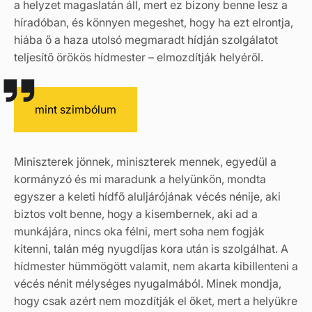
a helyzet magaslatán áll, mert ez bizony benne lesz a
híradóban, és könnyen megeshet, hogy ha ezt elrontja,
hiába ő a haza utolsó megmaradt hídján szolgálatot
teljesítő örökös hídmester – elmozdítják helyéről.
mint szimbólum
Miniszterek jönnek, miniszterek mennek, egyedül a
kormányzó és mi maradunk a helyünkön, mondta
egyszer a keleti hídfő aluljárójának vécés nénije, aki
biztos volt benne, hogy a kisembernek, aki ad a
munkájára, nincs oka félni, mert soha nem fogják
kitenni, talán még nyugdíjas kora után is szolgálhat. A
hídmester hümmögött valamit, nem akarta kibillenteni a
vécés nénit mélységes nyugalmából. Minek mondja,
hogy csak azért nem mozdítják el őket, mert a helyükre