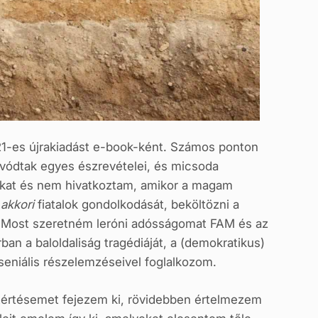
021-es újrakiadást e-book-ként. Számos ponton
vódtak egyes észrevételei, és micsoda
ukat és nem hivatkoztam, amikor a magam
z
akkori
fiatalok gondolkodását, beköltözni a
y. Most szeretném leróni adósságomat FAM és az
ban a baloldaliság tragédiáját, a (demokratikus)
zseniális részelemzéseivel foglalkozom.
tértésemet fejezem ki, rövidebben értelmezem