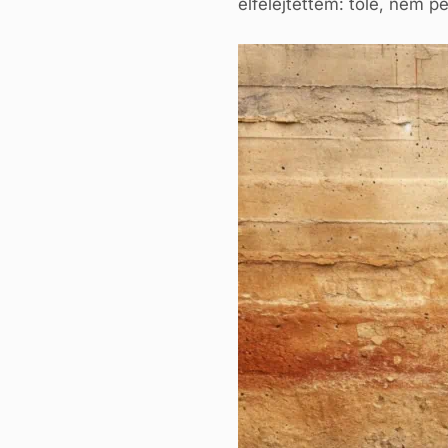
elfelejtettem: tőle, nem 