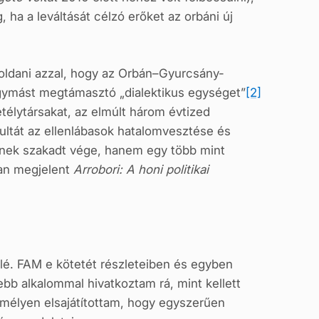
ha a leváltását célzó erőket az orbáni új
eloldani azzal, hogy az Orbán–Gyurcsány-
 egymást megtámasztó „dialektikus egységet”
[2]
etélytársakat, az elmúlt három évtized
ultát az ellenlábasok hatalomvesztése és
ének szakadt vége, hanem egy több mint
ban megjelent
Arrobori: A honi politikai
é. FAM e kötetét részleteiben és egyben
ebb alkalommal hivatkoztam rá, mint kellett
an mélyen elsajátítottam, hogy egyszerűen