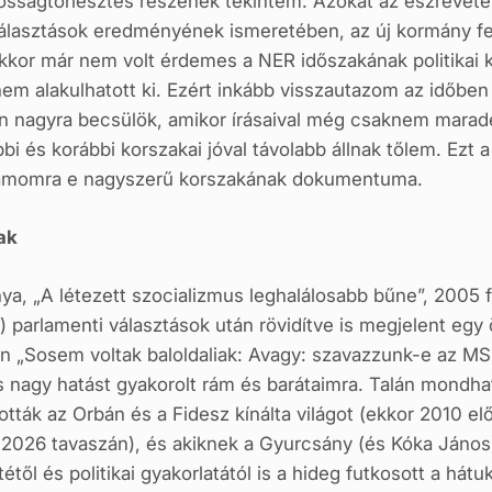
sságtörlesztés részének tekintem. Azokat az észrevétel
álasztások eredményének ismeretében, az új kormány felá
kkor már nem volt érdemes a NER időszakának politikai 
em alakulhatott ki. Ezért inkább visszautazom az időb
n nagyra becsülök, amikor írásaival még csaknem marad
bbi és korábbi korszakai jóval távolabb állnak tőlem. Ezt a
momra e nagyszerű korszakának dokumentuma.
ak
ya, „A létezett szocializmus leghalálosabb bűne”, 2005 f
 parlamenti választások után rövidítve is megjelent egy 
álon „Sosem voltak baloldaliak: Avagy: szavazzunk-e az M
is nagy hatást gyakorolt rám és barátaimra. Talán mondha
tották az Orbán és a Fidesz kínálta világot (ekkor 2010 e
 2026 tavaszán), és akiknek a Gyurcsány (és Kóka Jáno
étől és politikai gyakorlatától is a hideg futkosott a hát