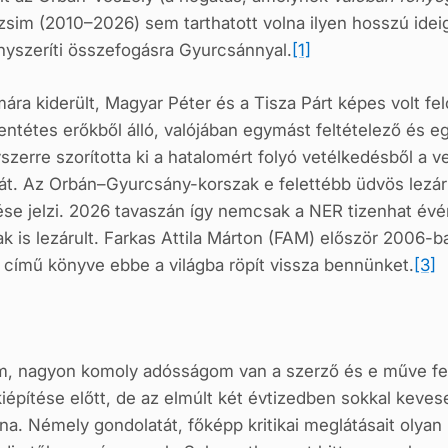
im (2010–2026) sem tarthatott volna ilyen hosszú ideig, 
nyszeríti összefogásra Gyurcsánnyal.
[1]
mára kiderült, Magyar Péter és a Tisza Párt képes volt f
llentétes erőkből álló, valójában egymást feltételező és
yszerre szorította ki a hatalomért folyó vetélkedésből a v
ját. Az Orbán–Gyurcsány-korszak e felettébb üdvös lezár
se jelzi. 2026 tavaszán így nemcsak a NER tizenhat év
 is lezárult. Farkas Attila Márton (FAM) először 2006-
a
című könyve ebbe a világba röpít vissza bennünket.
[3]
om, nagyon komoly adósságom van a szerző és e műve fel
építése előtt, de az elmúlt két évtizedben sokkal keves
volna. Némely gondolatát, főképp kritikai meglátásait oly