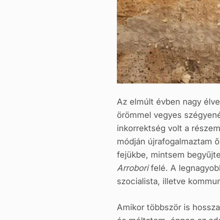
Az elmúlt évben nagy élve
örömmel vegyes szégyenér
inkorrektség volt a rész
módján újrafogalmaztam ők
fejükbe, mintsem begyűjte
Arrobori
felé. A legnagyobb
szocialista, illetve kommu
Amikor többször is hossz