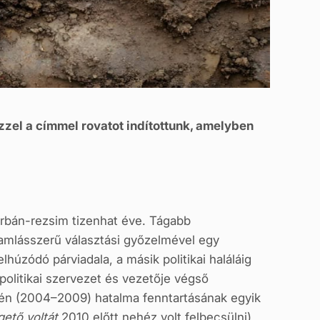
zzel a címmel rovatot indítottunk, amelyben
rbán-rezsim tizenhat éve. Tágabb
zamlásszerű választási győzelmével egy
lhúzódó párviadala, a másik politikai haláláig
politikai szervezet és vezetője végső
jén (2004–2009) hatalma fenntartásának egyik
ető voltát
2010 előtt nehéz volt felbecsülni),