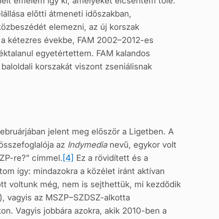
eit emelem így ki, amelyeket elcsentem tőle.
llása előtti átmeneti időszakban,
közbeszédét elemezni, az új korszak
en a kétezres évekbe, FAM 2002–2012-es
éktalanul egyetértettem. FAM kalandos
 baloldali korszakát viszont zseniálisnak
ebruárjában jelent meg először a Ligetben. A
összefoglalója az
Indymedia
nevű, egykor volt
SZP-re?” címmel.
[4]
Ez a rövidített és a
tom így: mindazokra a közélet iránt aktívan
lőtt voltunk még, nem is sejthettük, mi kezdődik
s), vagyis az MSZP–SZDSZ-alkotta
ukon. Vagyis jobbára azokra, akik 2010-ben a