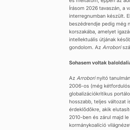
és méltatom, éppen az adó
Írásom 2026 tavaszán, a v
interregnumban készült. E
beszédrendje pedig még n
korszakába, amelyet igazá
intellektuális útjának késő
gondolom. Az
Arrobori
szá
Sohasem voltak baloldali
Az
Arrobori
nyitó tanulmán
2006-os (még kétfordulós)
globalizációkritikus port
hosszabb, teljes változat 
érdeklődőkre, akik elutasí
2010-ben és zárul majd le
kormánykoalíció világnézet