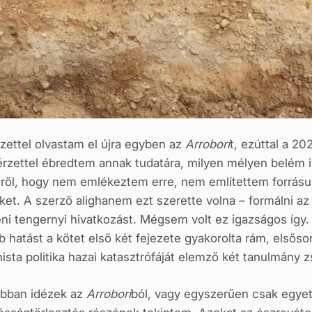
zettel olvastam el újra egyben az
Arrobori
t, ezúttal a 2
zettel ébredtem annak tudatára, milyen mélyen belém i
emről, hogy nem emlékeztem erre, nem említettem forrás
et. A szerző alighanem ezt szerette volna – formálni a
ni tengernyi hivatkozást. Mégsem volt ez igazságos íg
 hatást a kötet első két fejezete gyakorolta rám, elsősor
nista politika hazai katasztrófáját elemző két tanulmány 
abban idézek az
Arrobori
ból, vagy egyszerűen csak egye