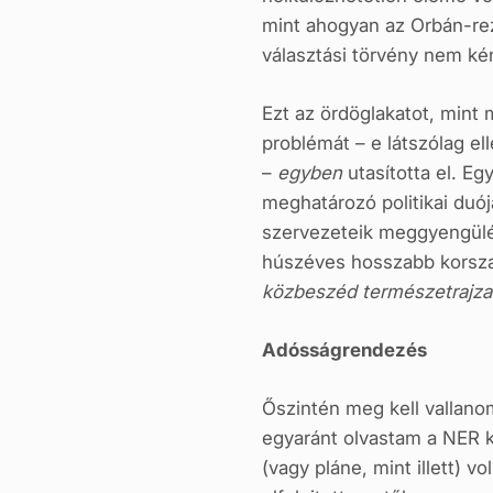
mint ahogyan az Orbán-rezs
választási törvény nem ké
Ezt az ördöglakatot, mint 
problémát – e látszólag e
–
egyben
utasította el. Eg
meghatározó politikai duó
szervezeteik meggyengülé
húszéves hosszabb korszak
közbeszéd természetrajz
Adósságrendezés
Őszintén meg kell vallan
egyaránt olvastam a NER ki
(vagy pláne, mint illett) 