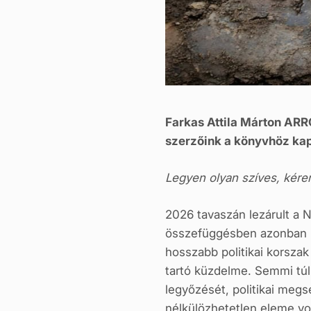
Farkas Attila Márton ARR
szerzőink a könyvhöz kap
Legyen olyan szíves, kére
2026 tavaszán lezárult a
összefüggésben azonban Ma
hosszabb politikai korszak 
tartó küzdelme. Semmi túlz
legyőzését, politikai meg
nélkülözhetetlen eleme vo