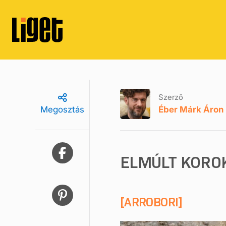
Szerző
Éber Márk Áron
Megosztás
ELMÚLT KORO
[ARROBORI]