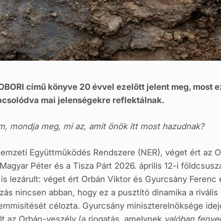
OBORI című könyve 20 évvel ezelőtt jelent meg, most e
csolódva mai jelenségekre reflektálnak.
m, mondja meg, mi az, amit önök itt most hazudnak?
 Nemzeti Együttműködés Rendszere (NER), véget ért az O
gyar Péter és a Tisza Párt 2026. április 12-i földcsus
is lezárult: véget ért Orbán Viktor és Gyurcsány Ferenc e
ás nincsen abban, hogy ez a pusztító dinamika a rivális 
semmisítését célozta. Gyurcsány miniszterelnöksége ide
lt az Orbán-veszély (a riogatás, amelynek
valóban fenyeg