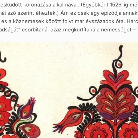
 fölesküdött koronázása alkalmával. (Egyébként 1526-ig 
ái szó szerint éheztek.) Ám ez csak egy epizódja annak
k és a köznemesek között folyt már évszázadok óta. Har
dságát” csorbítaná, azaz megkurtítaná a nemességet – f