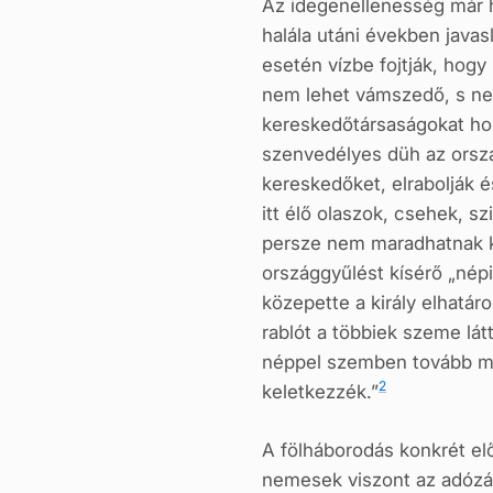
Az idegenellenesség már 
halála utáni években javas
esetén vízbe fojtják, hog
nem lehet vámszedő, s nem
kereskedőtársaságokat hoz
szenvedélyes düh az orszá
kereskedőket, elrabolják é
itt élő olaszok, csehek, sz
persze nem maradhatnak ki
országgyűlést kísérő „nép
közepette a király elhatár
rablót a többiek szeme lát
néppel szemben
tovább me
2
keletkezzék.”
A fölháborodás konkrét elő
nemesek viszont az adózás 