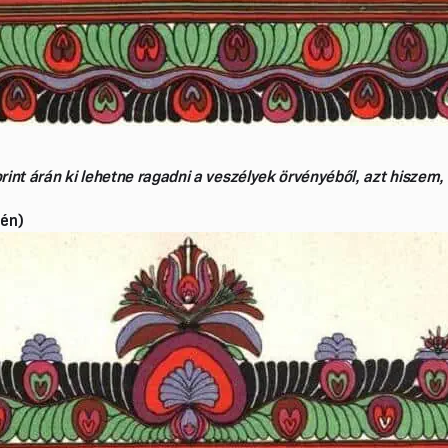
int árán ki lehetne ragadni a veszélyek örvényéből, azt hisze
jén)