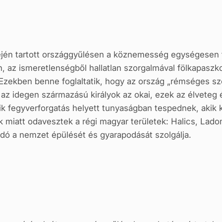
én tartott országgyűlésen a köznemesség egységesen fog
, az ismeretlenségből hallatlan szorgalmával fölkapasz
 Ezekben benne foglaltatik, hogy az ország „rémséges s
z idegen származású királyok az okai, ezek az élveteg és
ik fegyverforgatás helyett tunyaságban tespednek, akik 
ik miatt odavesztek a régi magyar területek: Halics, Lado
ó a nemzet épülését és gyarapodását szolgálja.