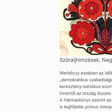
Szűraljhímzések, Na
Werbőczy ezekben az idők
„demokratikus szabadságj
keresztény-katolikus eszm
innentől az ország össze
A Hármaskönyv szerint az 
is legföljebb
primus interp