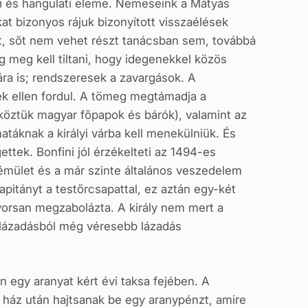
i és hangulati eleme. Nemeseink a Mátyás
at bizonyos rájuk bizonyított visszaélések
at, sőt nem vehet részt tanácsban sem, továbbá
meg kell tiltani, hogy idegenekkel közös
ra is; rendszeresek a zavargások. A
ek ellen fordul. A tömeg megtámadja a
(köztük magyar főpapok és bárók), valamint az
matáknak a királyi várba kell menekülniük. És
tek. Bonfini jól érzékelteti az 1494-es
émület és a már szinte általános veszedelem
apitányt a testőrcsapattal, ez aztán egy-két
 gyorsan megzabolázta. A király nem mert
a
 lázadásból még véresebb lázadás
n egy aranyat kért évi taksa fejében. A
t ház után hajtsanak be egy aranypénzt, amire