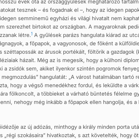
hosszú évek óta az országgyűlések meghatározó tartalm
latokat tesznek – és fogadnak el –, hogy az idegen papok
y idegen semminemű egyházi és világi hivatalt nem kaph
 szerezhet birtokot az országban. A magyaroknak pedig 
1
zanak létre.
A gyűlések parázs hangulata kiárad az utcá
gnagyok, a főpapok, a vagyonosok, de főként a külföldi
s széttapossák az árusok portékáit, föltörik a gazdagok 
iléziaiak házait. Még az is megesik, hogy a külhoni diplo
 a zsidók sem, akiket ilyenkor szintén pogromok fenyeget
i megmozdulás” hangulatát: „A várost hatalmában tartó r
ozta, hogy a végső menedékhez fordul, és leküldte a várk
tára fölkoncolt, a többieket a várható büntetés félelme
nni, nehogy még inkább a főpapok ellen hangolja, és a
idézője az új adózás, minthogy a király minden porta utá
„régi szokásaira” hivatkoztak, s azt követelték, hogy ö