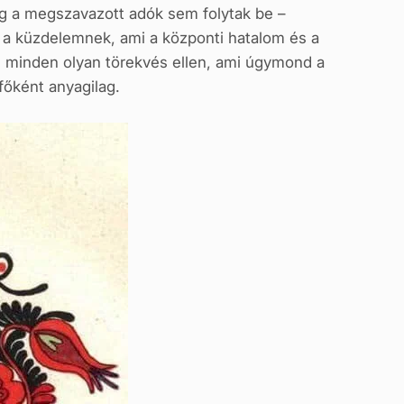
még a megszavazott adók sem folytak be –
 a küzdelemnek, ami a központi hatalom és a
c minden olyan törekvés ellen, ami úgymond a
őként anyagilag.