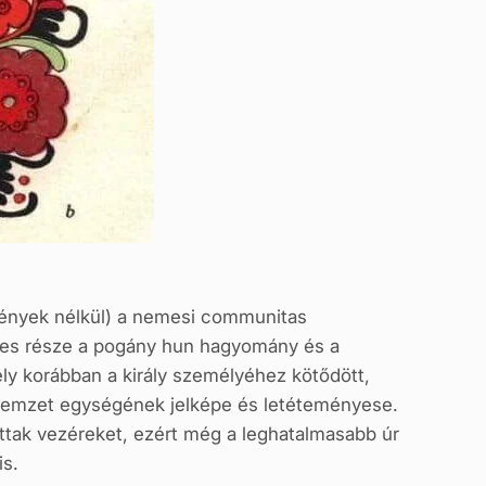
ények nélkül) a nemesi communitas
ves része a pogány hun hagyomány és a
ly korábban a király személyéhez kötődött,
 nemzet egységének jelképe és letéteményese.
ttak vezéreket, ezért még a leghatalmasabb úr
is.