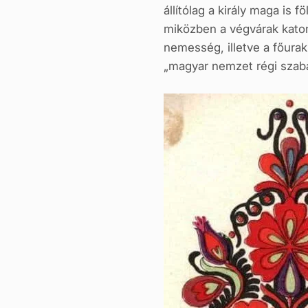
állítólag a király maga is
miközben a végvárak katon
nemesség, illetve a főura
„magyar nemzet régi szaba