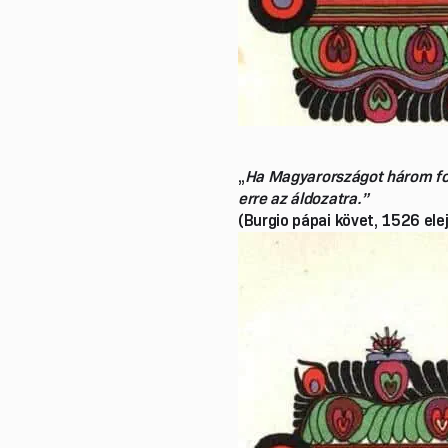
„
Ha
Magyarországot három for
erre az áldozatra.”
(Burgio pápai követ, 1526 ele