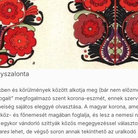
gyszalonta
ben és körülmények között alkotja meg (bár nem előzm
ogait” megfogalmazó szent korona-eszmét, ennek szer
eiség sajátos eleggyé olvasztása. A magyar korona, ame
s köz- és főnemesét magában foglalja, és lesz a nemesi
egykor vándorló szittyák közös megegyezéssel választo
ares
lehet, de végső soron annak tekinthető az uralkodó 