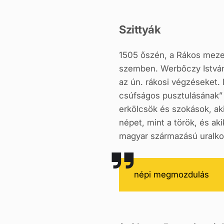
Szittyák
1505 őszén, a Rákos mezej
szemben. Werbőczy István
az ún. rákosi végzéseket.
csúfságos pusztulásának” a
erkölcsök és szokások, ak
népet, mint a török, és ak
magyar származású uralkod
népi megmozdulás