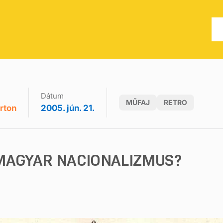
Dátum
MŰFAJ
RETRO
rton
2005. jún. 21.
MAGYAR NACIONALIZMUS?