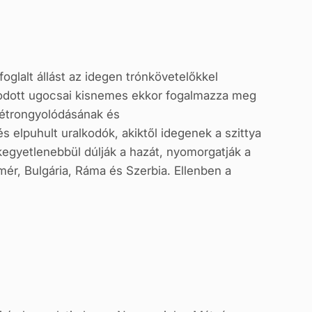
lalt állást az idegen trónkövetelőkkel
kodott ugocsai kisnemes ekkor fogalmazza meg
zétrongyolódásának és
 elpuhult uralkodók, akiktől idegenek a szittya
kegyetlenebbül dúlják a hazát, nyomorgatják a
mér, Bulgária, Ráma és Szerbia. Ellenben a