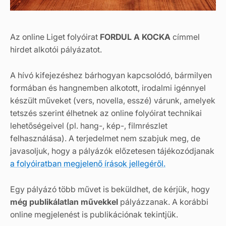
Az online Liget folyóirat
FORDUL A KOCKA
címmel
hirdet alkotói pályázatot.
A hívó kifejezéshez bárhogyan kapcsolódó, bármilyen
formában és hangnemben alkotott, irodalmi igénnyel
készült műveket (vers, novella, esszé) várunk, amelyek
tetszés szerint élhetnek az online folyóirat technikai
lehetőségeivel (pl. hang-, kép-, filmrészlet
felhasználása). A terjedelmet nem szabjuk meg, de
javasoljuk, hogy a pályázók előzetesen tájékozódjanak
a folyóiratban megjelenő írások jellegéről.
Egy pályázó több művet is beküldhet, de kérjük, hogy
még publikálatlan művekkel
pályázzanak. A korábbi
online megjelenést is publikációnak tekintjük.