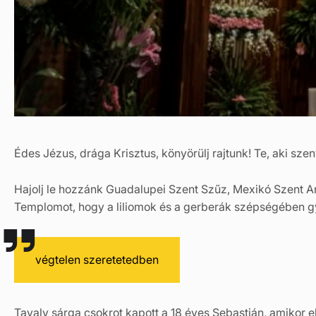
Édes Jézus, drága Krisztus, könyörülj rajtunk! Te, aki s
Hajolj le hozzánk Guadalupei Szent Szűz, Mexikó Szent Anyj
Templomot, hogy a liliomok és a gerberák szépségében gyö
végtelen szeretetedben
Tavaly sárga csokrot kapott a 18 éves Sebastián, amikor e