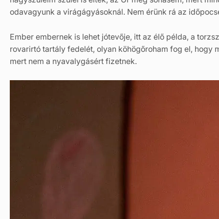
odavagyunk a virágágyásoknál. Nem érünk rá az időpocsé
Ember embernek is lehet jótevője, itt az élő példa, a to
rovarirtó tartály fedelét, olyan köhögőroham fog el, hog
mert nem a nyavalygásért fizetnek.