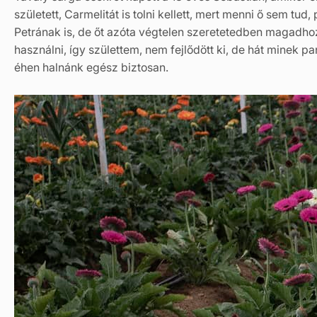
született, Carmelitát is tolni kellett, mert menni ő sem tu
Petrának is, de őt azóta végtelen szeretetedben magadho
használni, így születtem, nem fejlődött ki, de hát minek
éhen halnánk egész biztosan.