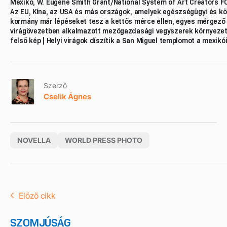
Mexikó, W. Eugene Smith Grant/National System of Art Creators 
Az EU, Kína, az USA és más országok, amelyek egészségügyi és kö
kormány már lépéseket tesz a kettős mérce ellen, egyes mérgező n
virágövezetben alkalmazott mezőgazdasági vegyszerek környezeti é
felső kép | Helyi virágok díszítik a San Miguel templomot a mexikó
Szerző
Cselik Ágnes
NOVELLA
WORLD PRESS PHOTO
Előző cikk
SZOMJÚSÁG