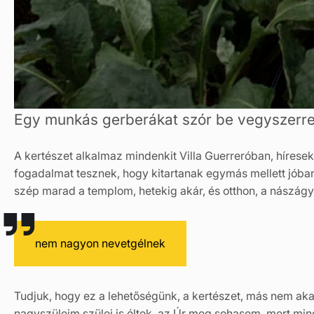
Egy munkás gerberákat szór be vegyszerrel
A kertészet alkalmaz mindenkit Villa Guerreróban, híresek 
fogadalmat tesznek, hogy kitartanak egymás mellett jóba
szép marad a templom, hetekig akár, és otthon, a nászágy 
nem nagyon nevetgélnek
Tudjuk, hogy ez a lehetőségünk, a kertészet, más nem akad
nagyszüleim szülei is éltek, az Úr meg sohasem, mert min