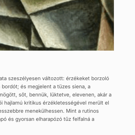
ulata szeszélyesen változott: érzékeket borzoló
 bordót; és megjelent a tüzes siena, a
gött, sőt, bennük, lüktetve, elevenen, akár a
tői hajlamú kritikus érzékletességével merült el
esszebbre menekülhessen. Mint a rutinos
sapó és gyorsan elharapózó tűz felfalná a