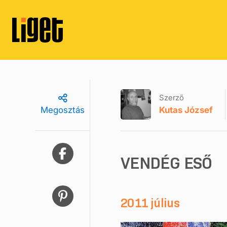
Szerző
Kutas József
Megosztás
VENDÉG ESŐ
2011 július