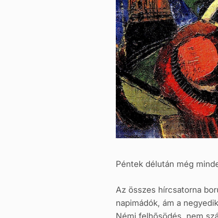
Péntek délután még minde
Az összes hírcsatorna bor
napimádók, ám a negyedik i
Némi felhősödés, nem számí