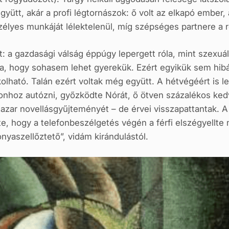
gyütt, akár a profi légtornászok: ő volt az elkapó ember
szélyes munkáját lélektelenül, míg szépséges partnere a 
tt: a gazdasági válság éppúgy lepergett róla, mint szexuá
, hogy sohasem lehet gyerekük. Ezért egyikük sem hibázta
olható. Talán ezért voltak még együtt. A hétvégéért is l
onhoz autózni, győzködte Nórát, ő ötven százalékos ke
tazar novellásgyűjteményét – de érvei visszapattantak.
, hogy a telefonbeszélgetés végén a férfi elszégyellte
yaszellőztető”, vidám kirándulástól.