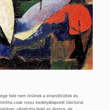
ége felé nem örülnek a strandőrültek és
 mintha csak rossz kedélyállapotát tükrözné.
alóban: ráhajtotta fejét az álomra, de