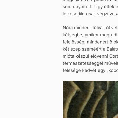
sem enyhített. Úgy éltek e
lelkesedik, csak végzi ve
Nóra mindent félvállról ve
kétségbe, amikor megtudta
felelősség; mindenért ő ok
két szép szeméért a Balat
mióta készül elővenni Cor
természetességgel művelte
felesége kedvét egy „kopon