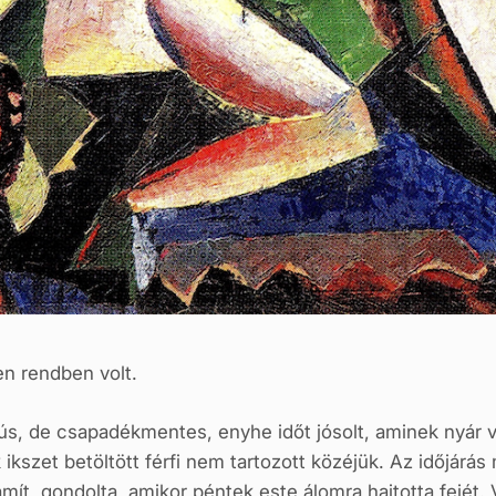
n rendben volt.
ús, de csapadékmentes, enyhe időt jósolt, aminek nyár v
kszet betöltött férfi nem tartozott közéjük. Az időjárás
t, gondolta, amikor péntek este álomra hajtotta fejét. V