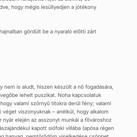
dve, hogy mégis lesüllyedjen a jótékony
jnalban gördült be a nyaraló előtti zárt
y nem is aludt, hiszen készült a nő fogadására,
 levegőbe lehelt puszikat. Noha kapcsolatuk
 hogy valami szörnyű titokra derül fény; valami
et véget viszonyuknak – anélkül, hogy alkalom
r nyár elején az asszonyt munkái a fővároshoz
szajándékul kapott siófoki villába (apósa régen
zólag hanyag, nemtörődöm viselkedése csöppet