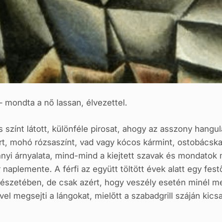
 mondta a nő lassan, élvezettel.
ros színt látott, különféle pirosat, ahogy az asszony hang
rt, mohó rózsaszínt, vad vagy kócos kármint, ostobácska
 árnyalata, mind-mind a kiejtett szavak és mondatok mö
r naplemente. A férfi az együtt töltött évek alatt egy fes
szetében, de csak azért, hogy veszély esetén minél m
vel megsejti a lángokat, mielőtt a szabadgrill száján kic