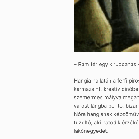
– Rám fér egy kiruccanás –
Hangja hallatán a férfi pi
karmazsint, kreatív cinóbe
szemérmes mályva megannyi
várost lángba borító, bizar
Nóra hangjának képzőművé
tűzoltó, aki hatodik érzéké
lakónegyedet.