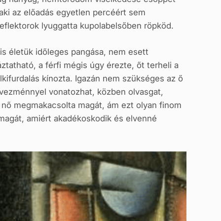
, aki az előadás egyetlen percéért sem
reflektorok lyuggatta kupolabelsőben röpköd.
lis életük időleges pangása, nem esett
tható, a férfi mégis úgy érezte, őt terheli a
elkifurdalás kínozta. Igazán nem szükséges az ő
dvezménnyel vonatozhat, közben olvasgat,
 A nő megmakacsolta magát, ám ezt olyan finom
 magát, amiért akadékoskodik és elvenné