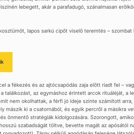
elszínén lebegett, akár a parafadugó, szánalmasan erőlkö
osztümöt, lapos sarkú cipőt viselő teremtés – szombat ha
ik
l a fékezés és az ajtócsapódás zaja előtt riadt fel – vag
a a találkozást, az egymáshoz érintett arcok rituáléját, a
it nem okolhattak, a férfi jó ideje szinte számított arra,
ély mászik ki a csatornából, és egyik percről a másikra v
 és önmentő stratégiák kidolgozására. Szorongott, amiko
 hosszú szabadságát töltve, bevette magát az apósától ná
ott rogyadozott). Tárgy nélküli aggódásán felesége láts