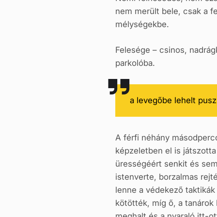
nem merült bele, csak a f
mélységekbe.
Felesége – csinos, nadrágk
parkolóba.
a levegőbe lehelt pusz
A férfi néhány másodpercce
képzeletben el is játszott
ürességéért senkit és semm
istenverte, borzalmas rejt
lenne a védekező taktikák
kötötték, míg ő, a tanárok
meghalt és a nyaraló itt-