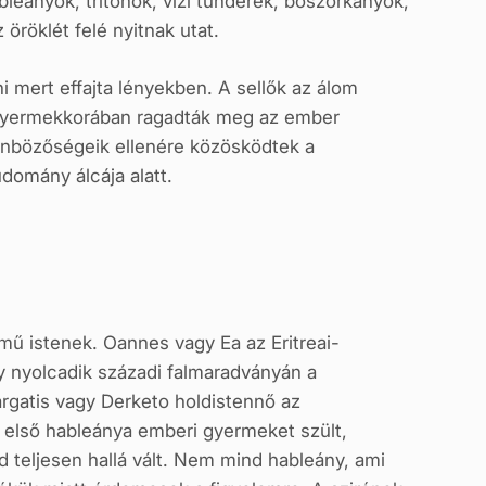
ableányok, tritónok, vízi tündérek, boszorkányok,
öröklét felé nyitnak utat.
i mert effajta lényekben. A sellők az álom
kisgyermekkorában ragadták meg az ember
lönbözőségeik ellenére közösködtek a
domány álcája alatt.
emű istenek. Oannes vagy Ea az Eritreai-
 nyolcadik századi falmaradványán a
targatis vagy Derketo holdistennő az
 első hableánya emberi gyermeket szült,
d teljesen hallá vált. Nem mind hableány, ami