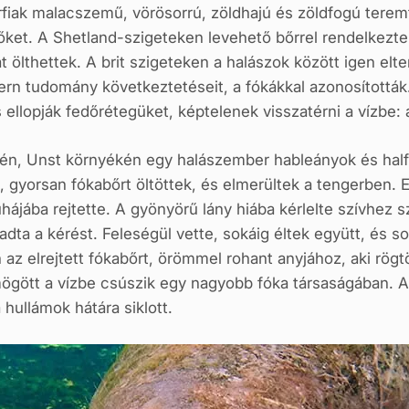
rfiak malacszemű, vörösorrú, zöldhajú és zöldfogú terem
 őket. A Shetland-szigeteken levehető bőrrel rendelkeztek
 ölthettek. A brit szigeteken a halászok között igen elter
n tudomány következtetéseit, a fókákkal azonosították
ellopják fedőrétegüket, képtelenek visszatérni a vízbe: 
én, Unst környékén egy halászember hableányok és halfi
, gyorsan fókabőrt öltöttek, és elmerültek a tengerben. 
ájába rejtette. A gyönyörű lány hiába kérlelte szívhez s
adta a kérést. Feleségül vette, sokáig éltek együtt, és 
az elrejtett fókabőrt, örömmel rohant anyjához, aki rögtö
ögött a vízbe csúszik egy nagyobb fóka társaságában. A h
 hullámok hátára siklott.