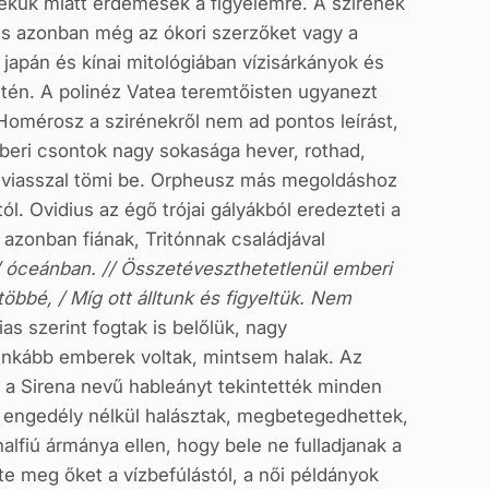
zékük miatt érdemesek a figyelemre. A szirének
és azonban még az ókori szerzőket vagy a
japán és kínai mitológiában vízisárkányok és
estén. A polinéz Vatea teremtőisten ugyanezt
Homérosz a szirénekről nem ad pontos leírást,
beri csontok nagy sokasága hever, rothad,
t viasszal tömi be. Orpheusz más megoldáshoz
. Ovidius az égő trójai gályákból eredezteti a
 azonban fiának, Tritónnak családjával
z / óceánban. // Összetéveszthetetlenül emberi
többé, / Míg ott álltunk és figyeltük. Nem
as szerint fogtak is belőlük, nagy
t inkább emberek voltak, mintsem halak. Az
k a Sirena nevű hableányt tekintették minden
a engedély nélkül halásztak, megbetegedhettek,
lfiú ármánya ellen, hogy bele ne fulladjanak a
tte meg őket a vízbefúlástól, a női példányok