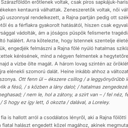
k. Szárazföldön erőtlenek voltak, csak piros sapkájuk-ha
ékeken kentaurrá válhattak. Zeneszeretők voltak, női 
gű uszonnyal rendelkezett, a Rajna partján pedig ott szé
ől és a férfiakra gyakorolt hatásától, hiszen csak egyval
ysággal vádolták, ám a jóságos püspök felismerte tragédi
tó halálért. Arra kötelezte, hogy Istennek szentelje élet
őlük, engedjék felmászni a Rajna fölé nyúló hatalmas szik
 tettek kérésének, mind a négyen felmentek a hegytetőre
ajd a vízbe ölte magát. A három lovag szintén az öröklét
ra elénekli szomorú dalát. Heine inkább ahhoz a változath
sszonya.
Ott fenn ül – ékszere csillog / a leggyönyörűbb l
k a fésű, / s közben a lány dalol; / hatalmas zengedezésű
eghasad; / nem le, hol a zátony, a szirt van – / fel néz, fe
S hogy ez így lett, ő okozta / dalával, a Loreley.
fia is hallott arról a csodálatos lényről, aki a Rajna fölö
n fiatal halászt engedett közel magához, akinek megmuta