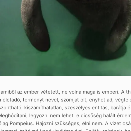
 amiből az ember vétetett, ne volna maga is emberi. A th
életadó, terményt nevel, szomjat olt, enyhet ad, végtele
orítható, kiszámíthatatlan, szeszélyes entitás, barátja é
Meghódítani, legyőzni nem lehet, e dicsőség halált érde
ólag Pompeius. Hajózni szükséges, élni nem. A vizet cs