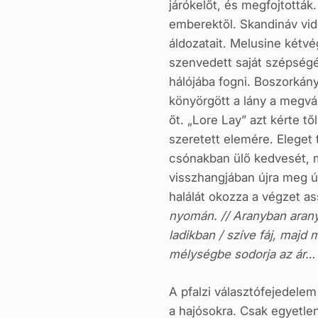
járókelőt, és megfojtottá
emberektől. Skandináv vid
áldozatait. Melusine kétvé
szenvedett saját szépségét
hálójába fogni. Boszorkán
könyörgött a lány a megvál
őt. „Lore Lay” azt kérte t
szeretett elemére. Eleget
csónakban ülő kedvesét, m
visszhangjában újra meg új
halálát okozza a végzet a
nyomán. // Aranyban aranyli
ladikban / szíve fáj, majd m
mélységbe sodorja az ár… / 
A pfalzi választófejedelem 
a hajósokra. Csak egyetle