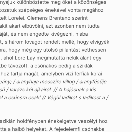
risnyájuk különböztette meg őket a közönséges
változatuk szépséges énekével vonta magához
kelt Lorelei. Clemens Brentano szerint
akit akart elbűvölni, azt azonban nem tudta
áját, és nem engedte kivégezni, hiába
ét, s három lovagot rendelt mellé, hogy elvigyék
lára, hogy még egy utolsó pillantást vethessen
, ahol Lore Lay megmutatta nekik alant egy
be távozott, a csónakos pedig a sziklák
oz tartja magát, amelyben vízi férfiak korai
eány; / aranyhaja messzire villog / aranyfésűje
 / varázs kél ajkairól. // A hajósnak a kis
l a csúcsra csak! // Végül ladikot s ladikost a /
tti sziklán holdfényben énekelgetve veszélyt hoz
tta a halbő helyeket. A fejedelemfi csónakba