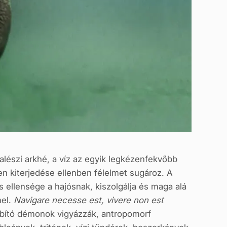
alészi arkhé, a víz az egyik legkézenfekvőbb
n kiterjedése ellenben félelmet sugároz. A
s ellensége a hajósnak, kiszolgálja és maga alá
mel.
Navigare necesse est, vivere non est
ábító démonok vigyázzák, antropomorf