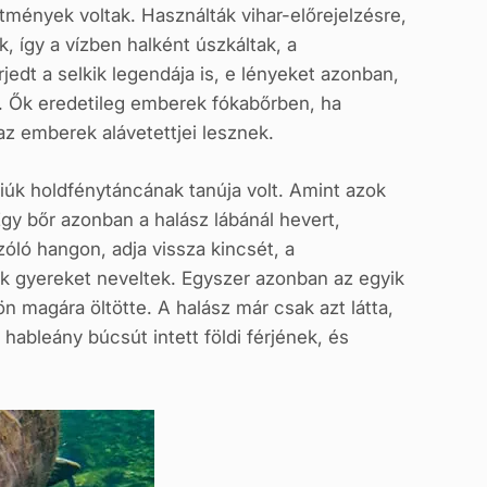
tmények voltak. Használták vihar-előrejelzésre,
, így a vízben halként úszkáltak, a
jedt a selkik legendája is, e lényeket azonban,
. Ők eredetileg emberek fókabőrben, ha
az emberek alávetettjei lesznek.
úk holdfénytáncának tanúja volt. Amint azok
Egy bőr azonban a halász lábánál hevert,
zóló hangon, adja vissza kincsét, a
sok gyereket neveltek. Egyszer azonban az egyik
n magára öltötte. A halász már csak azt látta,
ableány búcsút intett földi férjének, és