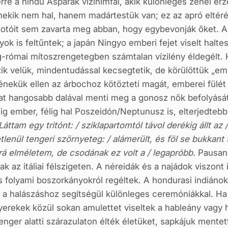
rre a hindu Asparák vízinimfái, akik különleges zenei ér
ekik nem hal, hanem madártestük van; ez az apró eltér
kotóit sem zavarta meg abban, hogy egybevonják őket. A 
yok is feltűntek; a japán Ningyo emberi fejet viselt halt
g-római mítoszrengetegben számtalan vízilény éldegélt. 
ik velük, mindentudással kecsegtetik, de körülöttük „em
énekük ellen az árbochoz kötözteti magát, emberei fülé
t hangosabb dalával menti meg a gonosz nők befolyásától
ig ember, félig hal Poszeidón/Neptunusz is, elterjedtebb
áttam egy tritónt: / sziklapartomtól távol derékig állt a
lenül tengeri szörnyeteg: / alámerült, és föl se bukkant 
 rá elméletem, de csodának ez volt a / legapróbb.
Pausani
k az itáliai félszigeten. A néreidák és a najádok viszon
és folyami boszorkányokról regéltek. A hondurasi indiáno
ék a halászáshoz segítségül különleges ceremóniákkal. H
erekek közül sokan amulettet viseltek a hableány vagy ha
tenger alatti szárazulaton élték életüket, sapkájuk mente