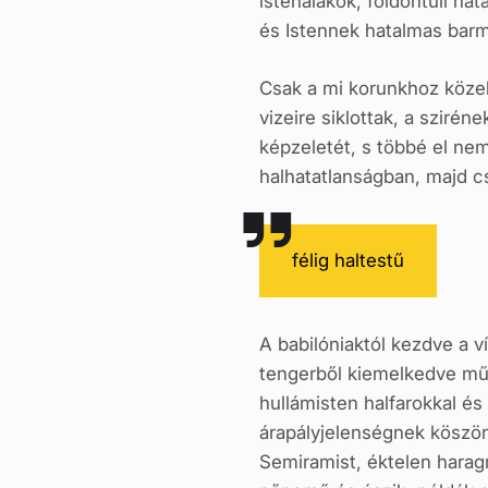
istenalakok, földöntúli ha
és Istennek hatalmas barma
Csak a mi korunkhoz közel,
vizeire siklottak, a szir
képzeletét, s többé el ne
halhatatlanságban, majd c
félig haltestű
A babilóniaktól kezdve a v
tengerből kiemelkedve mű
hullámisten halfarokkal és 
árapályjelenségnek köszön
Semiramist, éktelen haragr