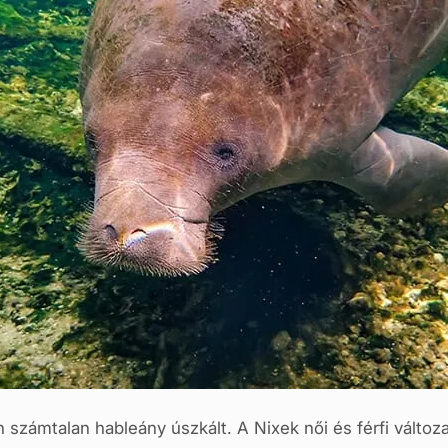
számtalan hableány úszkált. A Nixek női és férfi változ