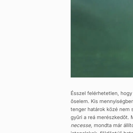
Ésszel felérhetetlen, hogy
őselem. Kis mennyiségben 
tenger határok közé nem sz
gyűri a reá merészkedőt. 
necesse,
mondta már állít