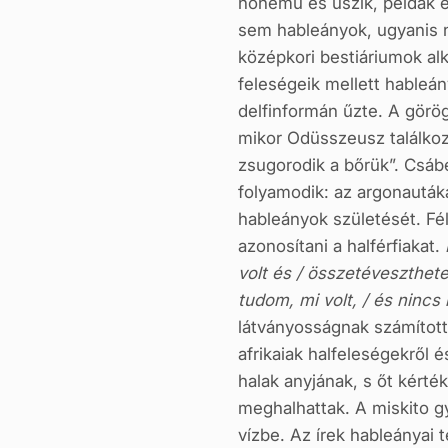
nőnemű és úszik, példák e
sem hableányok, ugyanis n
középkori bestiáriumok al
feleségeik mellett hableán
delfinformán űzte. A görö
mikor Odüsszeusz találkoz
zsugorodik a bőrük”. Csáb
folyamodik: az argonautáka
hableányok születését. Fél
azonosítani a halférfiakat.
L
volt és / összetéveszthetet
tudom, mi volt, / és nincs
látványosságnak számította
afrikaiak halfeleségekről 
halak anyjának, s őt kért
meghalhattak. A miskito gy
vízbe. Az írek hableányai 