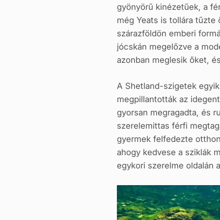
gyönyörű kinézetűek, a fé
még Yeats is tollára tűzte
szárazföldön emberi formát
jócskán megelőzve a moder
azonban meglesik őket, és 
A Shetland-szigetek egyik
megpillantották az idegent
gyorsan megragadta, és ruh
szerelemittas férfi megtag
gyermek felfedezte otthon 
ahogy kedvese a sziklák m
egykori szerelme oldalán a