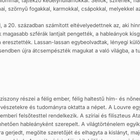
talommal, tajtékzó kedélyhullámokkal. Sellők, szirének, h
i, szörnyű fogakkal, karmokkal, csápokkal, melyekkel az 
 a 20. században számított eltévelyedettnek az, aki hinn
ének magasabb szférák lantjait pengették, a hableányok 
m eresztették. Lassan-lassan egybeolvadtak, lényegi kü
sendben újra átcsempészték magukat a való világba, a tu
íziszony részei a félig ember, félig haltestű hím- és nőn
vészetekre és tudományra oktatta a népet. A Louvre egy
emberi felsőtesttel rendelkezik. A szíriai és filiszteus A
hetően hableányként szerepelt. A világtörténelem egyik
a gerjedt, megölte szeretőjét és elhagyta a kislányt, maj