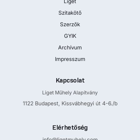
Liget
Szitakötő
Szerzők
GYIK
Archívum
Impresszum
Kapcsolat
Liget Műhely Alapítvány
1122 Budapest, Kissvábhegyi út 4-6./b
Elérhetőség
info@ligetmuhely.com