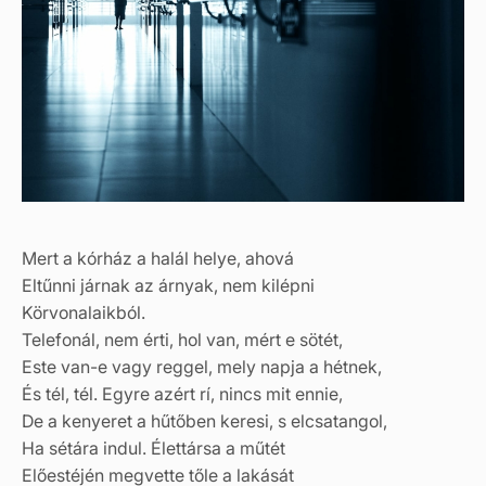
Mert a kórház a halál helye, ahová
Eltűnni járnak az árnyak, nem kilépni
Körvonalaikból.
Telefonál, nem érti, hol van, mért e sötét,
Este van-e vagy reggel, mely napja a hétnek,
És tél, tél. Egyre azért rí, nincs mit ennie,
De a kenyeret a hűtőben keresi, s elcsatangol,
Ha sétára indul. Élettársa a műtét
Előestéjén megvette tőle a lakását