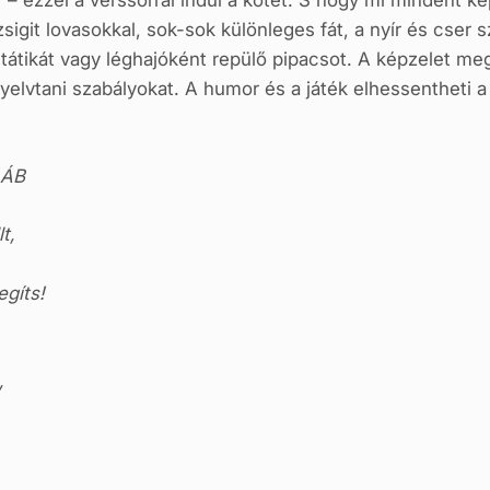
” – ezzel a verssorral indul a kötet. S hogy mi mindent k
zsigit lovasokkal, sok-sok különleges fát, a nyír és cser
tátikát vagy léghajóként repülő pipacsot. A képzelet mege
elvtani szabályokat. A humor és a játék elhessentheti a 
LÁB
t,
egíts!
,