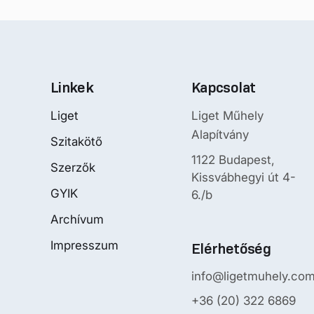
Linkek
Kapcsolat
Liget
Liget Műhely
Alapítvány
Szitakötő
1122 Budapest,
Szerzők
Kissvábhegyi út 4-
GYIK
6./b
Archívum
Impresszum
Elérhetőség
info@ligetmuhely.co
+36 (20) 322 6869