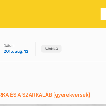
Dátum
AJÁNLÓ
2015. aug. 13.
ARKA ÉS A SZARKALÁB [gyerekversek]