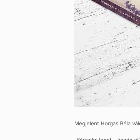
Megjelent Horgas Béla vál