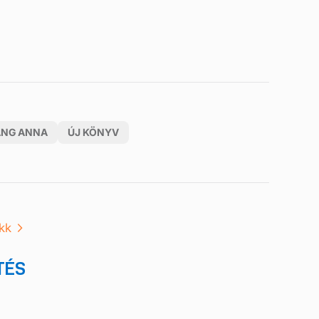
ÁNG ANNA
ÚJ KÖNYV
kk
TÉS