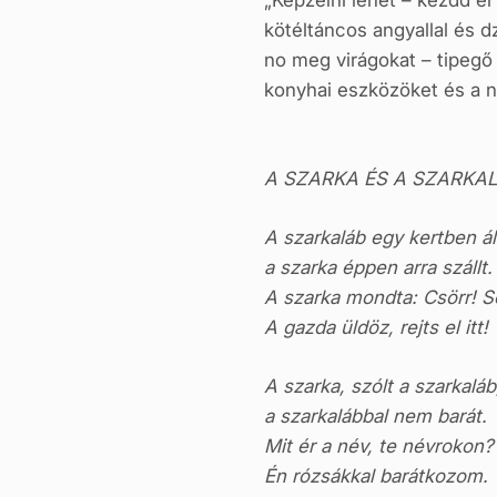
„Képzelni lehet – kezdd el
kötéltáncos angyallal és d
no meg virágokat – tipegő 
konyhai eszközöket és a ny
A SZARKA ÉS A SZARKA
A szarkaláb egy kertben áll
a szarka éppen arra szállt.
A szarka mondta: Csörr! S
A gazda üldöz, rejts el itt!
A szarka, szólt a szarkaláb
a szarkalábbal nem barát.
Mit ér a név, te névrokon?
Én rózsákkal barátkozom.