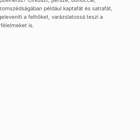
épzelhetsz? Cirkuszt, persze, bohóccal,
 szomszédságában például kaptafát és satrafát,
leveníti a felhőket, varázslatossá teszi a
félelmeket is.