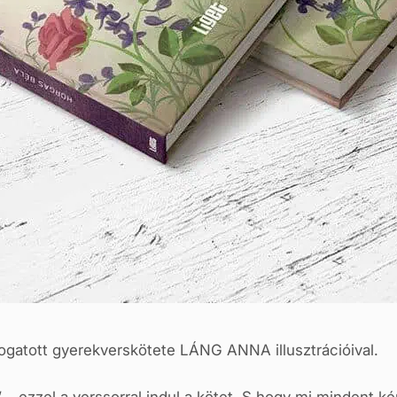
ogatott gyerekverskötete LÁNG ANNA illusztrációival.