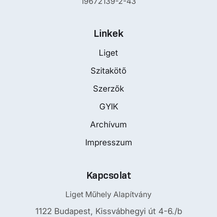
19672139-2-43
Linkek
Liget
Szitakötő
Szerzők
GYIK
Archívum
Impresszum
Kapcsolat
Liget Műhely Alapítvány
1122 Budapest, Kissvábhegyi út 4-6./b