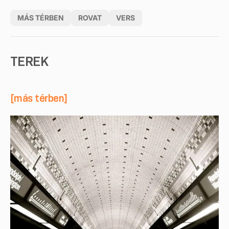
MÁS TÉRBEN
ROVAT
VERS
TEREK
[más térben]