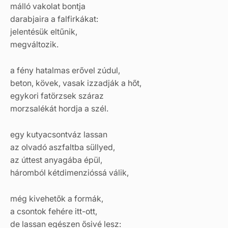
málló vakolat bontja
darabjaira a falfirkákat:
jelentésük eltűnik,
megváltozik.
a fény hatalmas erővel zúdul,
beton, kövek, vasak izzadják a hőt,
egykori fatörzsek száraz
morzsalékát hordja a szél.
egy kutyacsontváz lassan
az olvadó aszfaltba süllyed,
az úttest anyagába épül,
háromból kétdimenzióssá válik,
még kivehetők a formák,
a csontok fehére itt-ott,
de lassan egészen ősivé lesz: