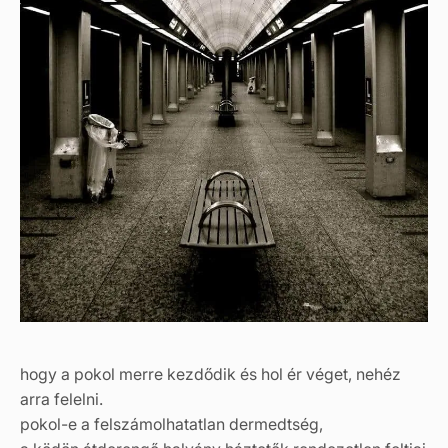
hogy a pokol merre kezdődik és hol ér véget, nehéz
arra felelni.
pokol-e a felszámolhatatlan dermedtség,