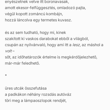
enyészetnek vetve itt boronavasak,
amott ekesor-felfüggesztés, omladozó pajta,
végül kopott zománcú kombájn,
hozzá láncolva egy termetes kuvasz.
és az sem tudható, hogy mi, kinek
szakított ki vaskos darabokat ebből a világból,
csupán az nyilvánvaló, hogy ami itt a
lesz
, az máshol a
volt
–
sőt, az időhatározók értelme is megkérdőjelezhető,
már-már feledhető.
*
üres utcák összefutása
a padkákon néhány rozsdás autóváz
töri meg a lámpaoszlopok rendjét,