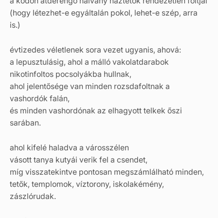
a ködön átderengő halvány háztetők rendezetlen foltjai
(hogy létezhet-e egyáltalán pokol, lehet-e szép, arra
is.)
évtizedes véletlenek sora vezet ugyanis, ahová:
a lepusztulásig, ahol a málló vakolatdarabok
nikotinfoltos pocsolyákba hullnak,
ahol jelentősége van minden rozsdafoltnak a
vashordók falán,
és minden vashordónak az elhagyott telkek őszi
sarában.
ahol kifelé haladva a városszélen
vásott tanya kutyái verik fel a csendet,
míg visszatekintve pontosan megszámlálható minden,
tetők, templomok, víztorony, iskolakémény,
zászlórudak.