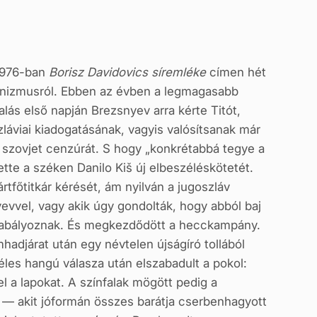
 1976-ban
Borisz Davidovics síremléke
címen hét
álinizmusról. Ebben az évben a legmagasabb
lás első nap­ján Brezsnyev arra kérte Titót,
láviai kiadogatásának, vagyis valósítsanak már
a szovjet cenzúrát. S hogy „konkrétabbá tegye a
jtette a széken Danilo Kiš új elbeszéléskötetét.
rtfőtitkár kérését, ám nyilván a jugoszláv
evvel, vagy akik úgy gondolták, hogy abból baj
szabályoznak. És megkezdődött a hecckampány.
hadjárat után egy névtelen újságíró tollából
éles hangú válasza után elszabadult a pokol:
l a lapokat. A színfalak mögött pedig a
ó — akit jóformán összes barátja cserbenhagyott