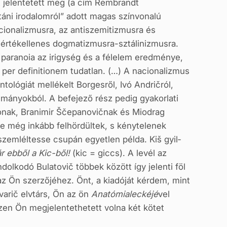
jelentetett meg (a cím Rembrandt
táni irodalomról” adott magas színvonalú
acionalizmusra, az antiszemitiz­musra és
 értékellenes dogmatizmusra-sztálinizmusra.
v paranoia az irigység és a félelem ered­ménye,
 per definitionem tudatlan. (…) A nacionalizmus
tológiát mellékelt Borgesről, Ivó Andričról,
mányokból. A befejező rész pedig gyakorlati
yírónak, Branimir Ščepanovičnak és Miodrag
ze még inkább felhördültek, s kénytelenek
 szemléltesse csupán egyetlen példa. Kiš gyil­
 eb­ből a Kic-ből!
(kic = giccs). A levél az
olkodó Bulatovič többek között így jelenti föl
z Ön szerzőj­éhez. Önt, a kiadóját kérdem, mint
varič elvtárs, Ön az ön
Anatómialeckéjé
vel
en Ön megje­lentethetett volna két kötet