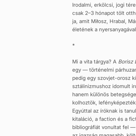
Irodalmi, erkölcsi, jogi t
csak 2–3 hónapot tölt otth
ja, amit Miłosz, Hrabal, M
életének a nyersanyagával 
*
Mi a vita tárgya? A
Borisz 
egy — történelmi párhuzamo
pedig egy szovjet-orosz köl
sztálinizmushoz idomult i
hanem különös betegsége 
kolhoztök, lefényképezték, 
Egyúttal az íróknak is tan
kitaláció, a faction és a 
bibliográfi­át vonultat fe
az igazság magasabb, költő