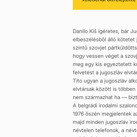
Danilo Kiš ígéretes, bár J
elbeszélésből álló kötete
szintű szovjet pártküldötts
hogy vessen véget a szovje
meg egy kis egyeztetett k
felvetést a jugoszláv elvtá
Tito ugyan a jugosz­láv al
elvtársak között is többe
nem származhat ha — bizt
A belgrádi irodalmi szalon
1976 őszén megjelentek az 
majd minden jugoszláv irod
névtelen telefonok, a név