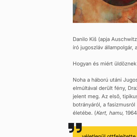
Danilo Kiš (apja Auschwitz
író jugoszláv állampolgár,
Hogyan és miért üldöznek 
Noha a háború utáni Jugosz
elmúltával derült fény, Dr
jelent meg. Az első, tipiku
botrányáról, a fasizmus­ról
életébe. (
Kert, hamu,
1964
véletlenül ottfelejtette