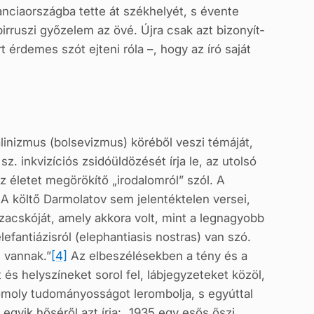
ranciaországba tette át székhelyét, s évente
irruszi győzelem az övé. Újra csak azt bizonyít­
 érdemes szót ejteni róla –, hogy az író saját
álinizmus (bolsevizmus) köréből veszi témáját,
. inkvizíciós zsidóüldözését írja le, az utolsó
az életet megörökítő „irodalomról” szól. A
A költő Darmolatov sem jelentéktelen versei,
cskóját, amely akkora volt, mint a legnagyobb
lefantiázisról (elephantiasis nostras) van szó.
i vannak.”
[4]
Az elbeszélésekben a tény és a
 és helyszíneket sorol fel, lábjegyzeteket közöl,
komoly tudomá­nyosságot lerombolja, s egyúttal
egyik hőséről azt írja: „1935 egy esős őszi