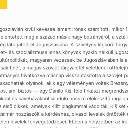
ugoszlávián kívül kevéssé ismert írónak számított, mikor
t jelentetett meg a század másik nagy botrányáról, a szt
ég látogatott el Jugoszláviába. A szívélyes légkörű tárgya
t- és szocializmusellenes köny­vek nyakló nélküli jugosz
ultúrpolitikát, magyarán vezessék be Jugoszláviában is 
rsak felé”, a magas szovjet tárgya­lófél véletlenül ottfele
kotmányra hivatkozva másnap visszautasította a szovjet pá
n akadhattak olyanok, akik egy véleményen voltak Brezsny
os, ami biztos — egy Danilo Kiš-féle firkászt megrend
okból és kávéházakból kiinduló hosszú előké­szítő rágalom
első cikkek, amelyek Kišt plágiummal vádolták. Kiš két 
almár hozzászólt a kérdéshez, olvasói levelek öntöt­ték e
telen levelek fenyegetődzései. Ebben a helyzetben az ír