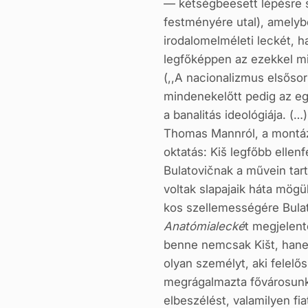
— kétségbeesett lépésre 
festményére utal), amelyb
irodalomelméleti leckét, h
legfőképpen az ezekkel mi
(,,A nacionalizmus elsősor
mindenekelőtt pedig az eg
a banalitás ideológiája. (…
Thomas Mannról, a montázs
oktatás: Kiš legfőbb ellen
Bulatovičnak a művein tar
voltak slapajaik háta mögü
kos szellemességére Bulato
Anatómialecké
t megjelent
benne nemcsak Kišt, hanem
olyan személyt, aki felelő
megrágal­mazta fővárosunk
elbeszélést, valamilyen fia