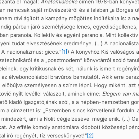
szánta el magát:
Anatómialecke
címen 1978-ban könyvet 
en nemcsak saját művészetéről és álta­lában „a Borges u
a­nem rávilágított a kampány mögöttes indítékaira is: a n
ndig párban járó személyiségellenes, egyediségelle­nes,
ban para­noia. Kollektív és egyéni paranoia. Mint kollektí
yéni tudat elvesztésének eredménye. (…) A nacionalis­ta
) A nacio­nalizmus: giccs.”
[1]
) A könyvhöz Kiš valóságos an
technikáról és a „posztmodern” könyvtárról szóló tanul
felei­nek, egy kritikusnak és két, nálunk is ismert regén
t az élveboncolásból bravúros bemutatót. Akik erre pers
l előbújva sze­mélyesen a színre lépni. Hogy miként, azt
vič nyílt levéllel válaszolt, aminek címe:
Elegem van már
ető kiadó igazgatójának szól, s a népben-nemzetben gond
 a címzettet is: „Eszemben sincs közvetlenül fordulni a
s mindezért, ami a Nolit cégjelzésével megjelenik. (…) Ga
at. Az efféle komoly anatómiára kidobott közösségi pénz
tal író regényét, tíz verses­könyvet!”
[2]