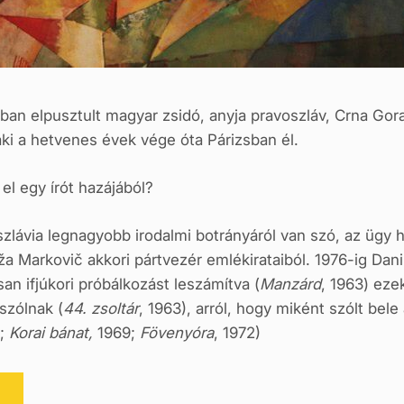
ban elpusztult magyar zsidó, anyja pravosz­láv, Crna Gor
 aki a hetvenes évek vége óta Párizsban él.
el egy írót hazájából?
lávia legnagyobb irodalmi botrányáról van szó, az ügy h
aža Markovič akkori pártvezér emlékirataiból. 1976-ig Dan
san ifjúkori próbálkozást leszá­mítva (
Manzárd
, 1963) eze
 szólnak (
44. zsoltár
, 1963), arról, hogy miként szólt bele
;
Korai bánat,
1969;
Fövenyóra
, 1972)