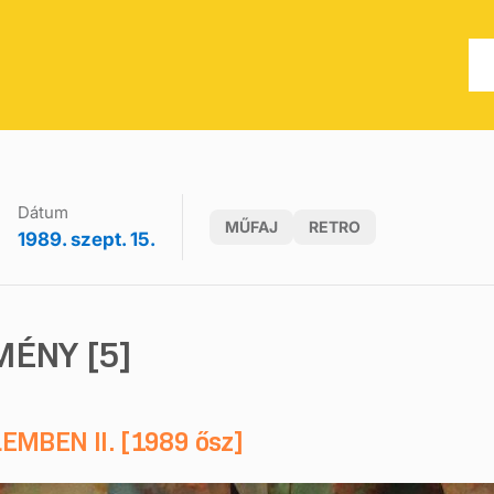
Dátum
MŰFAJ
RETRO
1989. szept. 15.
MÉNY [5]
MBEN II. [1989 ősz]