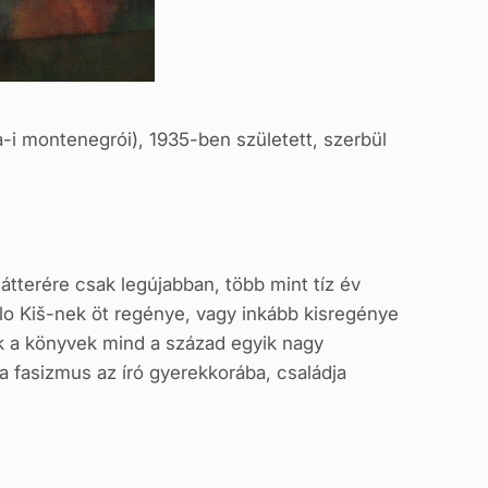
a-i montenegrói), 1935-ben született, szerbül
átterére csak legújabban, több mint tíz év
ilo Kiš-nek öt regé­nye, vagy inkább kisregénye
k a könyvek mind a század egyik nagy
 a fasizmus az író gyerekkorá­ba, családja