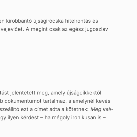
én kirobbantó újságírócska hitelrontás és
Matvejevičet. A megint csak az egész jugoszláv
tást jelentetett meg, amely újságcikkektől
abb dokumentumot tartalmaz, s amelynél kevés
zeállító ezt a címet adta a kötetnek:
Meg kell-
y ilyen kérdést – ha mégoly ironikusan is –