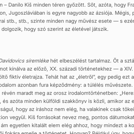
éren – Danilo Kiš minden téren győzött. Sőt, azóta, hogy F
on, Jugoszláviá­ban is egyre nagyobb az ázsiója. Mégis, p
árai stb., stb., szinte minden nagy művész esete — s ezért
dolgozik, hogy szó szerint az életével játszik.
Davidovics síremléke
hét elbeszélést tartalmaz. Öt a szt
t kínálva az előző, XX. századi történetekhez — a XIV. sz
tő fiktív életrajza. Tehát hat az „életről”, egy pedig ezt 
rodalom azonban fura képződmény: a túlélés művészete. 
révén maradt meg az orosz irodalomtörténetben: „Hereza
és azóta minden külföl­di szakkönyv is közli, amikor az e
ulságul, hogy az íráshoz nem elég, ha valakinek csak töke
fiction vegyül. Kiš forrásokat nevez meg, pontos dátumokat
l — ám egyetlen kitalált elem elég ahhoz, hogy mindezt a 
i fokára emelje a történetet. Hogyan? Például úgy, hogy 