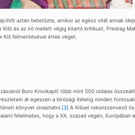
ajcihőt aztán betetőzte, amikor az egész vitát annak idej
 Kišt és az író mellett végig kitartó kritikust, Predrag 
rek Kiš felmentésével értek véget.
zásokról Boro Krivokapič több mint 500 oldalas összeállí
részletein át egészen a bírósági ítéletig minden fontos
téneti könyvet olvashatni.
[3]
A Kišsel rokonszenvező öss
lami félelmetes, hogy a XX. század végén, Európában eg