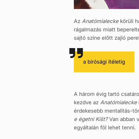
Az
Anatómialecke
körüli h
rágalmazás miatt beperelte
sajtó szí­ne előtt zajló pe
a bírósági ítéletig
A három évig tartó csatáro
kezdve az
Anatómialecke
érdeke­sebb mentalitás-tör
e égetni Kišt?
Van abban va
egyáltalán föl lehet tenni.