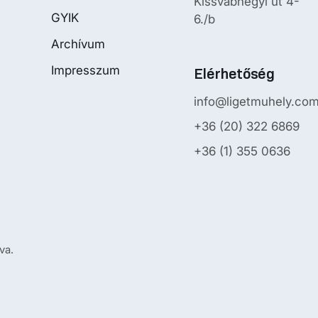
Kissvábhegyi út 4-
GYIK
6./b
Archívum
Impresszum
Elérhetőség
info@ligetmuhely.co
+36 (20) 322 6869
+36 (1) 355 0636
va.