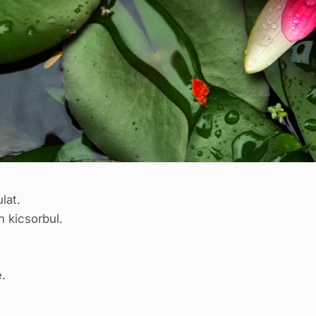
lat.
n kicsorbul.
.