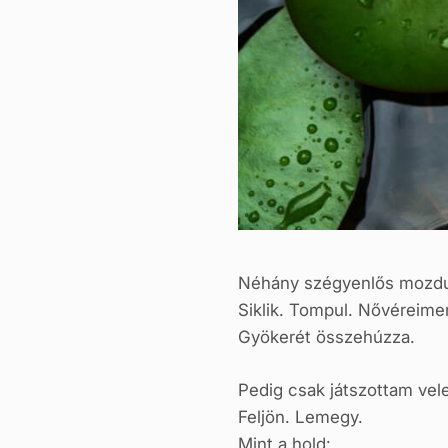
Néhány szégyenlős mozdu
Siklik. Tompul. Nővéreime
Gyökerét összehúzza.
Pedig csak játszottam vele
Feljön. Lemegy.
Mint a hold: