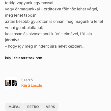
torkig vagyunk egymással
vagy önmagunkkal – ordítozva földhöz lehet vágni,
meg lehet taposni,
aztán később gyűrötten is onnan még magunkra lehet
venni gombolatlanul,
koszosan és olvasatlanul kiürült elmével, föl-alá
járkálva,
– hogy így még mindent újra lehet kezdeni…
kép | shutterstock.com
Szerző
Kürti László
MŰFAJ
RETRO
VERS