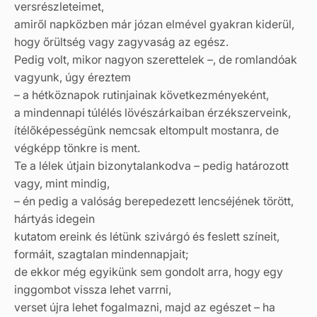
versrészleteimet,
amiről napközben már józan elmével gyakran kiderül,
hogy őrültség vagy zagyvaság az egész.
Pedig volt, mikor nagyon szerettelek –, de romlandóak
vagyunk, úgy éreztem
– a hétköznapok rutinjainak következményeként,
a mindennapi túlélés lövészárkaiban érzékszerveink,
ítélőképességünk nemcsak eltompult mostanra, de
végképp tönkre is ment.
Te a lélek útjain bizonytalankodva – pedig határozott
vagy, mint mindig,
– én pedig a valóság berepedezett lencséjének törött,
hártyás idegein
kutatom ereink és létünk szivárgó és feslett színeit,
formáit, szagtalan mindennapjait;
de ekkor még egyikünk sem gondolt arra, hogy egy
inggombot vissza lehet varrni,
verset újra lehet fogalmazni, majd az egészet – ha