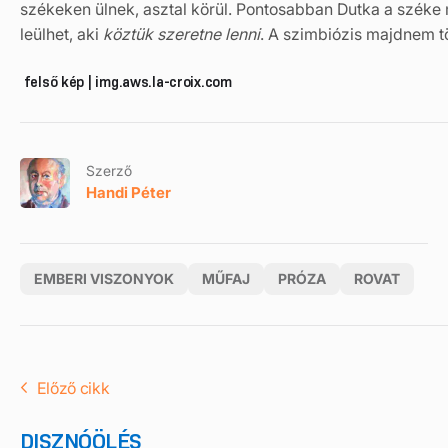
székeken ülnek, asztal körül. Pontosabban Dutka a széke me
leülhet, aki
köztük szeretne lenni
. A szimbiózis majdnem t
felső kép | img.aws.la-croix.com
Szerző
Handi Péter
EMBERI VISZONYOK
MŰFAJ
PRÓZA
ROVAT
Előző cikk
DISZNÓÖLÉS