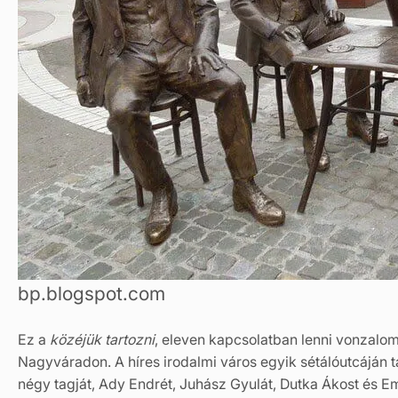
bp.blogspot.com
Ez a
közéjük tartozni
, eleven kapcsolatban lenni vonzalom
Nagyváradon. A híres irodalmi város egyik sétálóutcáján 
négy tagját, Ady Endrét, Juhász Gyulát, Dutka Ákost és 