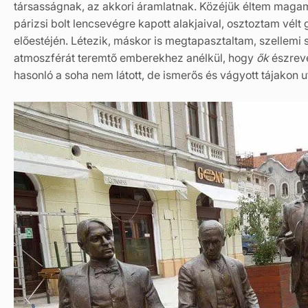
társasságnak, az akkori áramlatnak. Közéjük éltem maga
párizsi bolt lencsevégre kapott alakjaival, osztoztam vél
előestéjén. Létezik, máskor is megtapasztaltam, szellemi 
atmoszférát teremtő emberekhez anélkül, hogy
ők
észreve
hasonló a soha nem látott, de ismerős és vágyott tájakon 