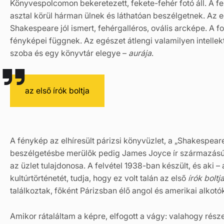
Könyvespolcomon bekeretezett, fekete-fehér fotó áll. A f
asztal körül hárman ülnek és láthatóan beszélgetnek. Az e
Shakespeare jól ismert, fehérgalléros, ovális arcképe. A fot
fényképei függnek. Az egészet átlengi valamilyen intelle
szoba és egy könyvtár elegye –
aurája
.
az első írók boltja
A fénykép az elhíresült párizsi könyvüzlet, a „Shakespear
beszélgetésbe merülők pedig James Joyce ír származású a
az üzlet tulajdonosa. A felvétel 1938-ban készült, és aki
kultúrtörténetét, tudja, hogy ez volt talán az első
írók boltj
találkoztak, főként Párizsban élő angol és amerikai alkotó
Amikor rátaláltam a képre, elfogott a vágy: valahogy része