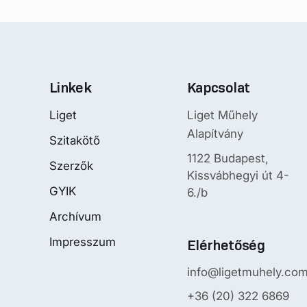
Linkek
Kapcsolat
Liget
Liget Műhely
Alapítvány
Szitakötő
1122 Budapest,
Szerzők
Kissvábhegyi út 4-
GYIK
6./b
Archívum
Impresszum
Elérhetőség
info@ligetmuhely.co
+36 (20) 322 6869