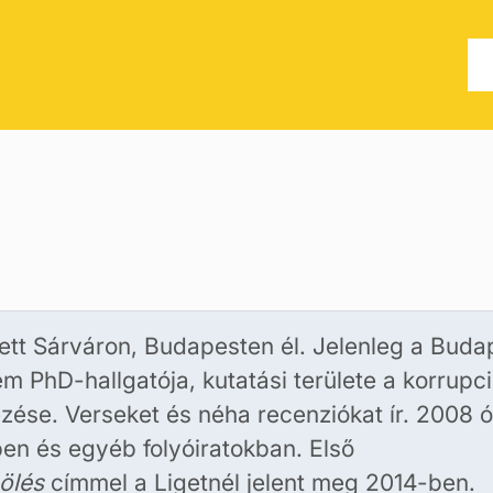
ett Sárváron, Budapesten él. Jelenleg a Buda
m PhD-hallgatója, kutatási területe a korrupc
zése. Verseket és néha recenziókat ír. 2008 ó
ben és egyéb folyóiratokban. Első
ölés
címmel a Ligetnél jelent meg 2014-ben.