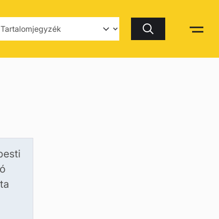
Keresés
pesti
ió
ta