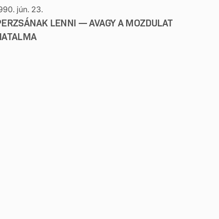
990. jún. 23.
PERZSÁNAK LENNI — AVAGY A MOZDULAT
HATALMA