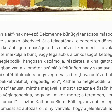
lan alak”-nak nevező Beizmenne bűnügyi tanácsos másodi
sugárzó jókedvvel lát a feladatának, elégedetten dörzsö
a korábbi gorombaságokért is elnézést kér, mert — a vak
inte markolja a bűnt, vagy legalábbis a cinkosságot kétsé
eglepődik, hangosan kiszámolja, részletezi a kihallgatot
ban van a kilométer-számláló feltűnően nagy számával”
 sötét titoknak, s hogy végre vallja be: „hova autózott 
öbbekkel valahol, mégpedig hol?”, Katharina meglepődik,
mat” tanúsít, mintha magával is most tisztázná először,
 végiggondolná, hogy hol, mikor, merre; a teremben, „
d támadt” — aztán Katharina Blum, Böll legvonzóbb és le
omását az autózásról, s nyilvánvaló, hogy a jelenlévők 