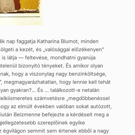
k nap faggatja Katharina Blumot, minden
lgeti a kezét, és „valósággal előzékenyen”
 is látja — feltevése, mondhatni gyanúja
gtelenül bizonyító tényeket. És amikor olyan
tnak, hogy a viszonylag nagy benzinköltsége,
, megmagyarázhatatlan, hogy lennie kell tehát
olyan gyakran?… És … találkozott-e netalán
 a lelkiismeretes számvetésre „megdöbbenéssel
 hogy az elmúlt években valóban sokat autózott,
miután Beizmenne befejezte a kérdéseit meg a
gjellegzetesebb szereplőinek egyike
az égvilágon semmit sem értenek ebből a nagy