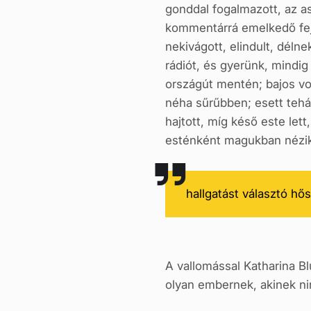
gonddal fogalmazott, az a
kommentárrá emelkedő fejt
nekivágott, elindult, déln
rádiót, és gyerünk, mindig
országút mentén; bajos vo
néha sűrűbben; esett tehát
hajtott, míg késő este le
esténként magukban nézik 
hallgatást választó hős
A vallomással Katharina B
olyan embernek, akinek ni