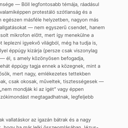
ensége — Böll legfontosabb témája, ráadásul
 valamiképpen protestáló szótlanság és a
ban egészen másféle helyzetben, nagyon más
t hallgatásokat — nem egyszerű csendet, hanem
csolt mikrofon előtt, mert így menekülne a
leplezni igyekvő világból, még ha tudja is,
lyel éppúgy kizárja (persze csak viszonylag
 — él, s amely közönyösen befogadja,
tehát éppúgy tagja ennek a közegnek, mint a
 hősök, mert nagy, emlékezetes tettekben
tóak, csak okosak, műveltek, tisztességesek —
, „nem mondják ki az igét” vagy éppen
 szókimondást megtagadhatnak, legfeljebb
k vallatáskor az igazán bátrak és a nagy
t, hogy ha már lelki összeomlásában Jézus-