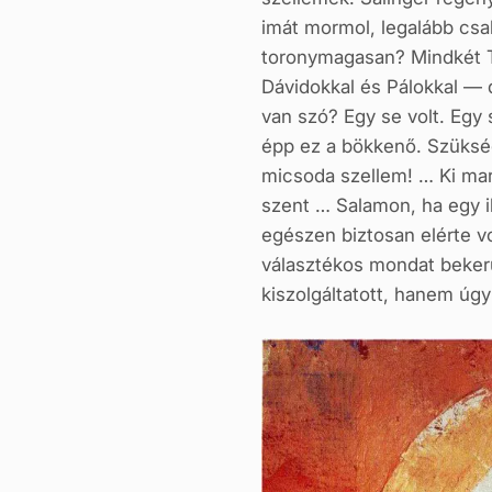
imát mormol, legalább csaku
toronymagasan? Mindkét 
Dávidokkal és Pálokkal — de
van szó? Egy se volt. Egy 
épp ez a bökkenő. Szüksége
micsoda szellem! … Ki mar
szent … Salamon, ha egy i
egészen biztosan elérte vo
választékos mondat bekerü
kiszolgáltatott, hanem úgy 