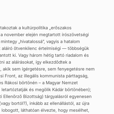
takoztak a kultúrpolitika „erőszakos
a november elején megtartott írószövetségi
 mintegy „hivatalossá”, vagyis a hatalom
yt aláíró ötvenkilenc értelmiségi — többségük
tott ki. Vagy három hétig tartó riadalom és
i az aláírásokat, így elkezdődtek a
ak, akik sem ígérgetésre, sem fenyegetésre nem
si Front, az illegális kommunista párttagság,
n és Rákosi börtönén – a Magyar Nemzet
letartóztatják és megölik Kádár börtönében);
ti Ellenőrző Bizottság) tárgyalásról egyenesen
gy bortól?), inkább az ellenállástól, az újra
 lobogott, láthatóan élvezte, hogy mesélhet,