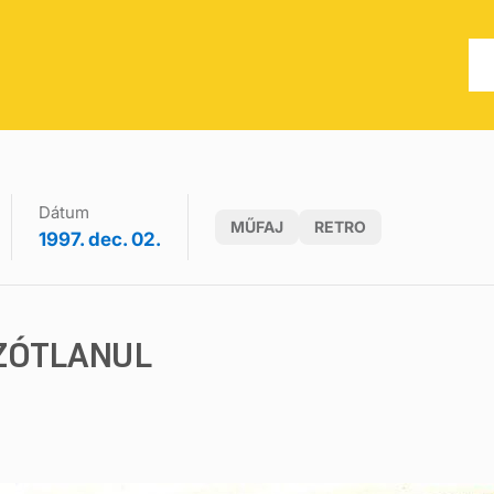
Dátum
MŰFAJ
RETRO
1997. dec. 02.
ZÓTLANUL