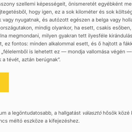
sszony szellemi képességeit, önismeretét egyébként mes
egetésből, hogy igen, ez a sok kilométer és sok költsé
ek vagy nyugatnak, és autózott egészen a belga vagy holl
 országutakon, mindig olyankor, ha esett, csakis esőben,
lna megmondani, milyen gyakran tett ilyesféle kirándulá
, ez fontos: minden alkalommal esett, és ő hajtott a fá
tt, „félelemből is lehetett ez — mondja vallomása végén
a tévét, aztán berúgnak”.
lum a legöntudatosabb, a
hallgatást
választó
hősök közé k
ncs méltó eszköze a kifejezéshez.