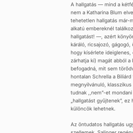
A hallgatás — mind a kétf
nem a Katharina Blum elve
tehetetlen hallgatás már-
alkatú embereknél találko
hallgatást! —, azért könyö
káráló, ricsajozó, gágogó,
hogy kísérlete ideiglenes,
zárhatja ki) magát abból 
befogadná, mit sem törődv
hontalan Schrella a Biliá
megnyilvánuló, klasszikus
tudnak ,,nem”-et mondani 
„hallgatást gyűjtenek”, e
különcök lehetnek.
Az öntudatos hallgatás ug
szellemek. Salinger regén