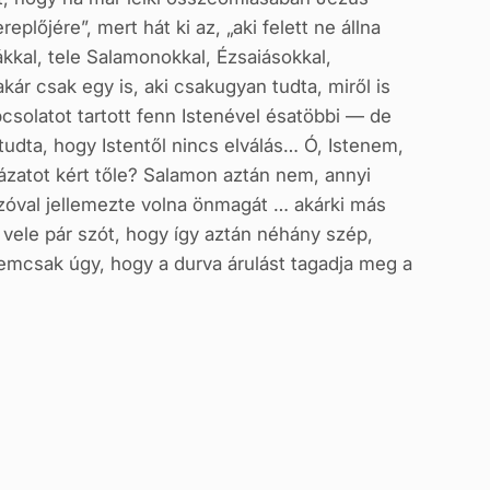
lőjére”, mert hát ki az, „aki felett ne állna
ákkal, tele Salamonokkal, Ézsaiásokkal,
akár csak egy is, aki csakugyan tudta, miről is
csolatot tartott fenn Istenével ésatöbbi — de
udta, hogy Istentől nincs elválás… Ó, Istenem,
ázatot kért tőle? Salamon aztán nem, annyi
szóval jellemezte volna önmagát … akárki más
n vele pár szót, hogy így aztán néhány szép,
nemcsak úgy, hogy a durva árulást tagadja meg a