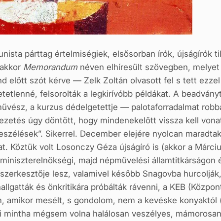
ta párttag értelmiségiek, elsősorban írók, újságírók til
 akkor
Memorandum
néven elhíresült szövegben, melyet 
 előtt szót kérve — Zelk Zoltán olvasott fel s tett ezzel
etetlenné, felsorolták a legkirívóbb példákat. A beadván
űvész, a kurzus dédelgetettje — palotaforradalmat robban
zetés úgy döntött, hogy mindenekelőtt vissza kell vonatn
beszélések”. Sikerrel. December elejére nyolcan maradt
at. Köztük volt Losonczy Géza újságíró is (akkor a Márciu
a miniszterelnökségi, majd népművelési államtitkárságo
zerkesztője lesz, valamivel később Snagovba hurcolják, 
hallgatták és önkritikára próbálták rávenni, a KEB (Közpon
, amikor mesélt, s gondolom, nem a kevéske konyaktól (va
 ami mintha mégsem volna halálosan veszélyes, mámorosan