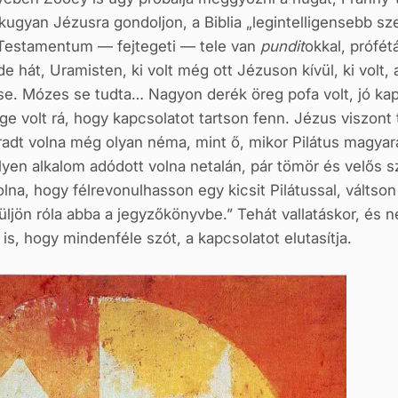
gyan Jézusra gondoljon, a Biblia „legintelligensebb szerep
Testamentum — fejtegeti — tele van
pundit
okkal, prófét
 hát, Uramisten, ki volt még ott Jézuson kívül, ki volt, 
se. Mózes se tudta… Nagyon derék öreg pofa volt, jó kap
 volt rá, hogy kapcsolatot tartson fenn. Jézus viszont t
adt volna még olyan néma, mint ő, mikor Pilátus magyar
lyen alkalom adódott volna netalán, pár tömör és velős 
lna, hogy félrevonulhasson egy kicsit Pilátussal, váltso
ljön róla abba a jegyzőkönyvbe.” Tehát vallatáskor, és 
is, hogy mindenféle szót, a kapcsolatot elutasítja.