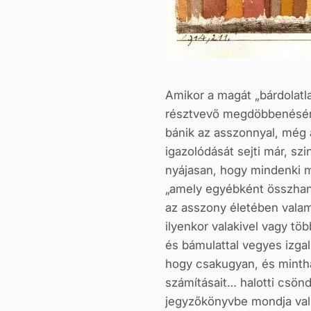
Amikor a magát „bárdolat
résztvevő megdöbbenésére 
bánik az asszonnyal, még 
igazolódását sejti már, sz
nyájasan, hogy mindenki m
„amely egyébként összhang
az asszony életében valami
ilyenkor valakivel vagy t
és bámulattal vegyes izgal
hogy csakugyan, és mintha
számításait… halotti csön
jegyzőkönyvbe mondja vall