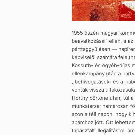
1955 őszén magyar kommunis
beavatkozásai” ellen, s az
párttaggyűlésen — napirend
képviselői számára felejth
Kossuth- és egyéb-díjas m
ellenkampány után a pártve
,,behívogatások” és a „rá
vonták vissza tiltakozásuk
Horthy börtöne után, túl 
munkatársa; hamarosan fős
azon a téli napon, hogy ki
apámhoz jött. Ott lehettem
tapasztalt illegalitástól,