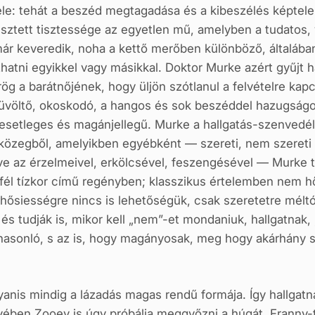
éle: tehát a beszéd megtagadása és a kibeszélés képtel
sztett tisztessége az egyetlen mű, amelyben a tudatos,
már keveredik, noha a kettő merőben különböző, általá
zhatni egyikkel vagy másikkal. Doktor Murke azért gyűj
rög a barátnőjének, hogy üljön szótlanul a felvételre kap
 üvöltő, okoskodó, a hangos és sok beszéddel hazugságot 
 esetleges és magánjellegű. Murke a hallgatás-szenvedél
a közegből, amelyikben egyébként — szereti, nem szereti
e az érzelmeivel, erkölcsével, feszengésével — Murke 
rd fél tízkor című regényben; klasszikus értelemben nem
 hősiességre nincs is lehetőségük, csak szeretetre mél
és tudják is, mikor kell „nem”-et mondaniuk, hallgatnak
z hasonló, s az is, hogy magányosak, meg hogy akárhány
yanis mindig a
lázadás
magas rendű formája. Így hallgatna
yében Zooey is úgy próbálja meggyőzni a húgát, Franny-