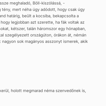
sze meghaladó, Böll-kiszólássá, -
g tény, mert néha úgy adódott, hogy csak úgy
and határig, beült a kocsiba, bekapcsolta a
 hogy legjobban azt szerette, ha fák voltak az
sokat, kétszer, talán háromszor egy hónapban,
kkal szegélyezett országúton, órákon át, némán
 —: nagyon sok magányos asszonyt ismerek, akik
erül, holott megmarad néma szenvedőnek is,