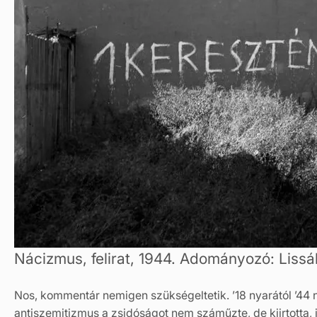
Nácizmus, felirat, 1944. Adományozó: Liss
Nos, kommentár nemigen szükségeltetik. ’18 nyarától ’44 
antiszemitizmus a zsidóságot nem száműzte, de kiirtotta,