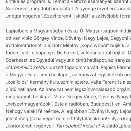
kritika és program is. Témát a változó események szerint v
Sok érvvel, még több indulattal. A gyenge érvet erős indu
„megtámogatva”. Ezzel teremt „iskolát” a szélsőjobb forrás
Lapjaiban, a Magyarságban és az Új Magyarságban indulna
ott van vitéz Görgey Vince, Dövényi Nagy Lajos, Bágyoni 
irodalomtörténeti allúziót? Milotay „köpenyéből” bújik ki 
tudom, volt-e köpenye. De ha volt, valóban abból bújt ki. 
Szerkeszti az Egyedül Vagyunk című hetilapot, az irányz
Hárommillió koldus
idézett fogalommá vált. Rajniss Ferenc
a Magyar Futár című hetilapot, az irányzat legsötétebb or
„koalíciós” kormány kultuszminisztere. Vajta Ferenc is a s
című hetilapot. Az irányzat nem legszínvonalasabb orgánu
meghagyott hetilapot. Vitéz Görgey Vince, Dövényi Nagy 
„helyzetmagyarázók”. Este a rádióban, Budapest I-en. Ami
Nehogy valaki félreértse. A legjobban Dövényi Nagy Lajo
jelent meg (soha véget nem ért folytatásokban! – ilyen ke
„kortörténeti regénye”:
Tarnopolból indult el.
A zsidó „plut