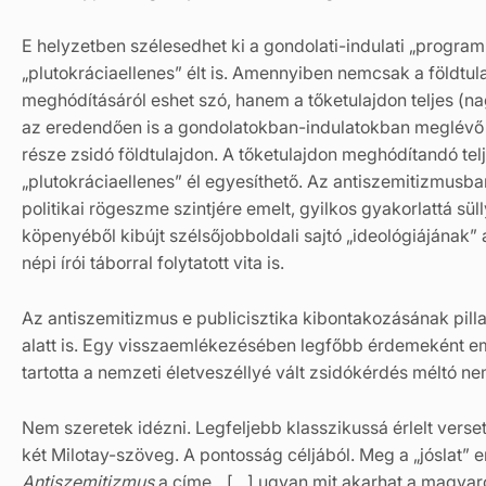
E helyzetben szélesedhet ki a gondolati-indulati „program
„plutokráciaellenes” élt is. Amennyiben nemcsak a földtul
meghódításáról eshet szó, hanem a tőketulajdon teljes (na
az eredendően is a gondolatokban-indulatokban meglévő 
része zsidó földtulajdon. A tőketulajdon meghódítandó tel
„plutokráciaellenes” él egyesíthető. Az antiszemitizmusb
politikai rögeszme szintjére emelt, gyilkos gyakorlattá sü
köpenyéből kibújt szélsőjobboldali sajtó „ideológiájának”
népi írói táborral folytatott vita is.
Az antiszemitizmus e publicisztika kibontakozásának pilla
alatt is. Egy visszaemlékezésében legfőbb érdemeként em
tartotta a nemzeti életveszéllyé vált zsidókérdés méltó 
Nem szeretek idézni. Legfeljebb klasszikussá érlelt verset
két Milotay-szöveg. A pontosság céljából. Meg a „jóslat” e
Antiszemitizmus
a címe. „[…] ugyan mit akarhat a magyaror