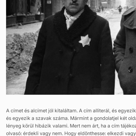
A címet és alcímet jól kitaláltam. A cím alliterál, és egy
és egyezik a szavak száma. Mármint a gondolatjel két ol
lényeg körül hibázik valami. Mert nem árt, ha a cím tájéko
olvasó: érdekli vagy nem. Hogy eldönthesse: elkezdi vagy s