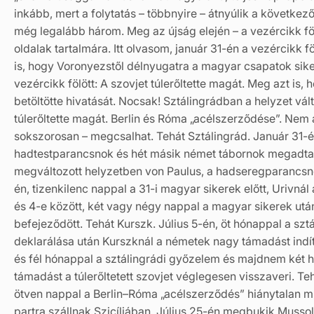
inkább, mert a folytatás – többnyire – átnyúlik a következő
még legalább három. Meg az újság elején – a vezércikk föl
oldalak tartalmára. Itt olvasom, január 31-én a vezércikk f
is, hogy Voronyezstől délnyugatra a magyar csapatok sike
vezércikk fölött: A szovjet túlerőltette magát. Meg azt is
betöltötte hivatását. Nocsak! Sztálingrádban a helyzet vál
túlerőltette magát. Berlin és Róma „acélszerződése”. Ne
sokszorosan – megcsalhat. Tehát Sztálingrád. Január 31-én
hadtestparancsnok és hét másik német tábornok megadta 
megváltozott helyzetben von Paulus, a hadseregparancsno
én, tizenkilenc nappal a 31-i magyar sikerek előtt, Urivnál 
és 4-e között, két vagy négy nappal a magyar sikerek utá
befejeződött. Tehát Kurszk. Július 5-én, öt hónappal a szt
deklarálása után Kurszknál a németek nagy támadást indítana
és fél hónappal a sztálingrádi győzelem és majdnem két h
támadást a túlerőltetett szovjet véglegesen visszaveri. T
ötven nappal a Berlin–Róma „acélszerződés” hiánytalan 
partra szállnak Szicíliában. Július 25-én megbukik Mussol