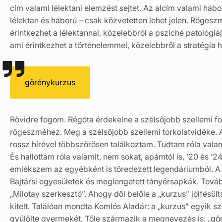
cím valami lélektani elemzést sejtet. Az alcím valami háb
lélektan és háború – csak közvetetten lehet jelen. Rögesz
érintkezhet a lélektannal, közelebbről a psziché patológiáj
ami érintkezhet a történelemmel, közelebbről a stratégia hi
görénykurzus
Rövidre fogom. Régóta érdekelne a szélsőjobb szellemi fo
rögeszméhez. Meg a szélsőjobb szellemi torkolatvidéke. A
rossz hírével többszörösen találkoztam. Tudtam róla valam
És hallottam róla valamit, nem sokat, apámtól is, ’20 és ’2
emlékszem az egyébként is töredezett legendáriumból. 
Bajtársi egyesületek és meglengetett tányérsapkák. Tov
„Milotay szerkesztő”. Ahogy dől belőle a „kurzus” jólfésü
kitelt. Találóan mondta Komlós Aladár: a „kurzus” egyik sze
gyűlölte gyermekét. Tőle származik a megnevezés is: „gör