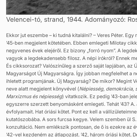
Velencei-tó, strand, 1944. Adományozó: Ro
Ekkor jut eszembe – ki tudná kitalálni? – Veres Péter. Egy
’45-ben megjelent kötetében. Ebben emlegeti Milotay cikks
negyvenes évek elejéről. Ez bizony „forró nyom”. A legdek
vagyok a legdekadensebb filosz. A népi írókról? Ennek me
És cikksorozat? Valószínűleg a szerző saját lapjában, az 
Magyarságot Új Magyarságra. Így jobban megfelelhet a 
ihletett programjának. Új Magyarság? De mikor? Megint Ve
neve alatt megjelent könyvével (
Népiesség, demokrácia, 
Marxizmus és népiesség
) vitatkozik. Ez pedig ’43-ban jel
egyszerre szerzett benyomásként emlegeti. Tehát ’43? A. J
évfolyamait. Hat óriási kötet. Pont ez kell a vállizületei
kutatószobába. A sors furcsa kegye. Velem szemben ül S.
konzultáció. Nem emlékszik pontosan, de ő is ezekre az
’42-vel kezdeném az átlapozást. ’42, három óriási kötet.