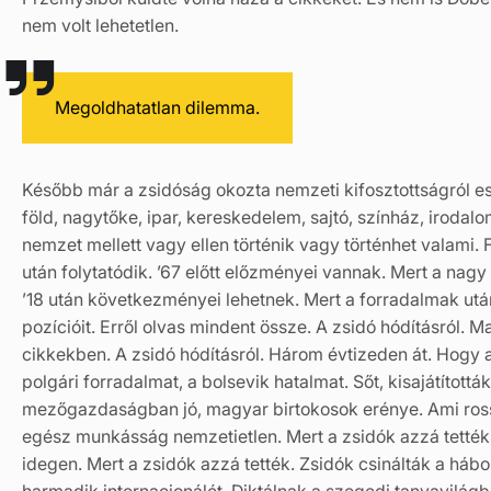
nem volt lehetetlen.
Megoldhatatlan dilemma.
Később már a zsidóság okozta nemzeti kifosztottságról e
föld, nagytőke, ipar, kereskedelem, sajtó, színház, irodal
nemzet mellett vagy ellen történik vagy történhet valami. 
után folytatódik. ’67 előtt előzményei vannak. Mert a nagy 
’18 után következményei lehetnek. Mert a forradalmak után
pozícióit. Erről olvas mindent össze. A zsidó hódításról. M
cikkekben. A zsidó hódításról. Három évtizeden át. Hogy a
polgári forradalmat, a bolsevik hatalmat. Sőt, kisajátított
mezőgazdaságban jó, magyar birtokosok erénye. Ami ros
egész munkásság nemzetietlen. Mert a zsidók azzá tetté
idegen. Mert a zsidók azzá tették. Zsidók csinálták a hábo