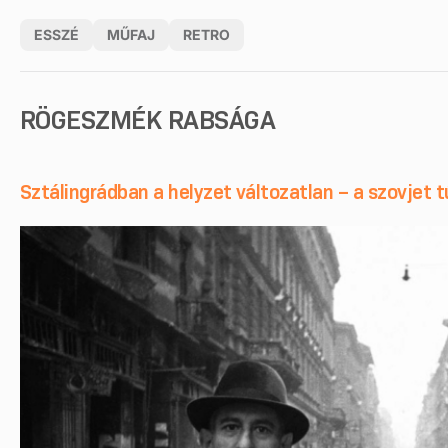
ESSZÉ
MŰFAJ
RETRO
RÖGESZMÉK RABSÁGA
Sztálingrádban a helyzet változatlan – a szovjet 