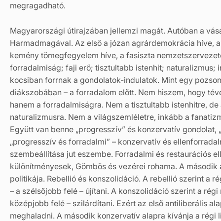
megragadható.
Magyarországi útirajzában jellemzi magát. Autóban a vásár
Harmadmagával. Az első a józan agrárdemokrácia híve, 
kemény tömegfegyelem híve, a fasiszta nemzetszervezeté.
forradalmiság; faji erő; tisztultabb istenhit; naturalizmus;
kocsiban forrnak a gondolatok-indulatok. Mint egy pozson
diákszobában – a forradalom előtt. Nem hiszem, hogy téve
hanem a forradalmiságra. Nem a tisztultabb istenhitre, de 
naturalizmusra. Nem a világszemléletre, inkább a fanatiz
Együtt van benne „progresszív” és konzervatív gondolat, „f
„progresszív és forradalmi” – konzervatív és ellenforrada
szembeállítása jut eszembe. Forradalmi és restaurációs el
különítményesek, Gömbös és vezérei rohama. A második a
politikája. Rebellió és konszolidáció. A rebellió szerint a r
– a szélsőjobb felé – újítani. A konszolidáció szerint a régi
középjobb felé – szilárdítani. Ezért az első antiliberális al
meghaladni. A második konzervatív alapra kívánja a régi l