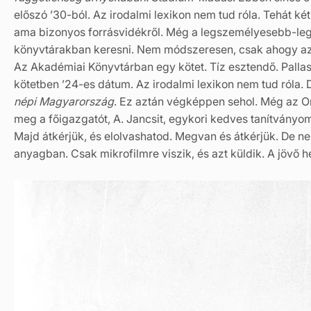
előszó ’30-ból. Az irodalmi lexikon nem tud róla. Tehát ké
ama bizonyos forrásvidékről. Még a legszemélyesebb-leg
könyvtárakban keresni. Nem módszeresen, csak ahogy az
Az Akadémiai Könyvtárban egy kötet. Tíz esztendő. Pallas-k
kötetben ’24-es dátum. Az irodalmi lexikon nem tud róla. 
népi Magyarország
. Ez aztán végképpen sehol. Még az 
meg a főigazgatót, A. Jancsit, egykori kedves tanítvány
Majd átkérjük, és elolvashatod. Megvan és átkérjük. De nem
anyagban. Csak mikrofilmre viszik, és azt küldik. A jövő h