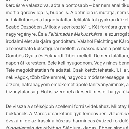
kérdésre válaszolva, adta a pontosabb – bár nem analitikus
mert a görény lop is, büdös is. A definíció is mutatja, nem 
indulatkitörései a tagadhatatlan telitalálatot gyakran k
Szabó Dezsőben „Milotay szerkesztő”-t. Két forrásra gy
nagyregényre. És a
Feltámadás Makucskán
ra, e szurrogá
irodalmi élet alakjaira gondoltam. Valahol Feichtinger Ká
azonosítható kulcsfigurái mellett. A másodikban a politikai
Gömbös Gyula és Eckhardt Tibor mellett. De nem találtam,
napon át kerestem. Bele kell nyugodnom. Vagy nincs benn
Tele megoldhatatlan feladattal. Csak kettőt tehetek. 1. 
nekivágok, több türelemmel, nagyobb módszerességgel a 
érzem, hátrahagyom emlékemet ápoló tanítványaimnak, a 
bizonytalanság. Hol is szerepel a keserű mester hagyaték
De vissza a szélsőjobb szellemi forrásvidékéhez. Milotay 
bukkanok. A Maros utcai kitűnő gyűjteményben.
Az ismer
évszám, de az írások a húszas–harmincas évtized fordulójá
függetlenség árnyékában.
Stádium-kiadás. Ebben sincs év