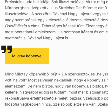
Breinstein Juda históriája. Sok illusztrációval. Akkor m
Nürnbergben kivégzett Julius Streicher Der Stürmer című f
illusztrációval. A szerzőre, Dövényi Nagy Lajosra vegye
nagy nyomorának egyik élesztője-áldozata, élesztő áldoza
Ősztől őszig
a címe. Tehetséges írásnak tűnt. Tizennégy év
most pontatlanul emlékszem. Ha pontosan ítéltem és em
nyomorát is. Dövényi Nagy Lajost is.
Milotay köpenye
Mind Milotay köpenyéből bújt ki? A szerkesztők és „hely
volt, ha volt? Most szívesen nekiállnék, hogy e köpeny szín
elemezzem. De nem biztos, hogy van köpeny. És biztos, 
kellene. Nagyjából eddig is tudtam, most már biztosan lá
rekonstruálva értelmezhető elméleti bázisa. Szélsőjobb po
filozófia végképpen nincs. Szélsőjobb érzelem van. Szélsőj