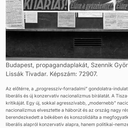
Budapest, propagandaplakát, Szennik Györ
Lissák Tivadar. Képszám: 72907.
Az előtérre, a „progresszív-forradalmi” gondolatra-indulatr
liberális és új konzervatív nacionalizmus bírálatát. A Tis
kritikáját. Egy új, sokkal agresszívabb, „modernebb” nacio
nacionalizmus elvesztette a háborút és az ország nagy ré
berendezkedett a békében és konszolidálta a megfogyatk
liberális alapról konzervatív alapra, hanem politikai-nemz