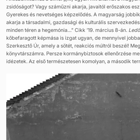
zsidóságot? Vagy száműzni akarja, javaitól erőszakos esz
Gyerekes és nevetséges képzelődés. A magyarság jobbik 
akarja a társadalmi, gazdasági és kulturális szervezkedé
minden téren a hegemónia…” Cikk ’19. március 8-án.
Ledö
kőbefaragott képmása is izgat ugyan, de mennyivel jobba
Szerkesztő Úr, amely a sötét, reakciós múltról beszél! Meg
könyvtárszámra. Persze kormánybiztosok ellenőrzése mell
idézetek. Az első természetesen komolyan, a második te