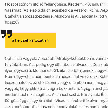
filoszösztönöm utolsó fellángolása. Kezdem: ’43. január 1
Vasárnap. Az első oldalon ékeskedik a vezércikkcím:
Népi
Utalván a sorozatkezdésre. Mondom is A. Jancsinak: ott va
hosszú?
a helyzet változatlan
Optimista vagyok. A korábbi Milotay-kötetekben is vanna
folytatásban. Azt pedig egy ültömben elolvasom. De az éle
ilyen egyszerű. Mert január 31. után sorban jönnek, négy
Nem négy–öt, hanem pontosan huszonhat vezércikk. Kétsé
huszonhatodik, az utolsó. Ennyi egy ültömben nem megy. M
vagyok, hogy ekkora anyagra bukkantam. Nyugtalanul „s
modern technika segíthet. A. Jancsi szól J. Károlynak. És 
Sürgősséggel, egy óra alatt. Viszem – beborítékolva – ny
„szomorúsággal” a huszonhat nagyalakú, teljes napilapold