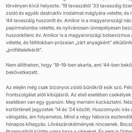
törvényen kívül helyezte. ’19 tavaszától ’33 tavaszáig ti
zsidó és egyéb destruktív irodalmat máglyára vetette, és 
’44 tavaszáig huszonöt év. Amikor is a magyarországi nác
papírmalomba vetette, és nyilvánosan-ünnepélyesen bezúzt
huszonkilenc év. Amikor is a magyarországi bolsevizmus a 
vétette, és féltitokban-prózaian „zárt anyagként” elkülönít
„prófétalelkéről”.
Nem állíthatom, hogy ’18–19-ben akarta, ami ’44-ben beköv
bekövetkezett.
Az elején még csak bizonyos zsidó bűnökről esik szó. P
frontszolgálat alóli kibújásról. Az első esetében csekél
esetében van egy gyanúm. Meg merném kockáztatni. Nézem
kortörténeti jegyzetek ’14 és ’24 között. Huszonnyolc írás
válogatás, ám folyamatos. Mind a négy háborús esztendőb
hónapos kihagyás. Lövészárokélmények nincsenek. Bocsán
Przemyślből küldte volna haza a cikkeket. És nem is Dobe