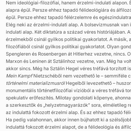
Nem ideológiai-filozófiai, hanem érzelmi-indulati alapon
alapra épül. Persze ehhez tapadó félideológiára és álfilozó
épül. Persze ehhez tapadó félérzelemre és egészindulatra 
Elég neki az érzelmi-indulati alap. A bolsevizmusnak van 
indulati alap. Két diktatúra a század véres históriájában.
érzelmekből csinál gyilkos politikai gyakorlatot. A másik,
filozófiából csinál gyilkos politikai gyakorlatot. Olyan go
Spengleren és Rosenbergen át Hitlerhez vezetne, nincs. O
Marxon és Leninen át Sztálinhoz vezetne, van. Még ha volt 
akkor sincs. Még ha Sztálin Hegel véres tréfává torzított is
Mein Kampf
Nietzschéből nem vezethető le – semmiféle cs
történelmi materializmusról
Hegelből levezethető – huszon
monumentális történetfilozófiai vízióból a véres tréfává to
spekulatív erőfeszítés. Milotay gondolati köpenye, ahonnan 
a szerkesztők és „helyzetmagyarázók” sora, elméletileg re
az indulattá fokozott érzelmi alap. És az ehhez tapadó fél
Ha pedig valahonnan, akkor innen bújhatott ki a szélsőjobb
indulattá fokozott érzelmi alapot, de a félideológia és álf