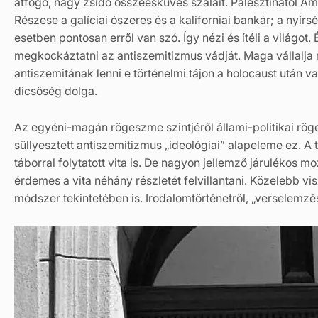
átfogó, nagy zsidó összeesküvés szálait. Palesztinától Am
Részese a galíciai ószeres és a kaliforniai bankár; a nyír
esetben pontosan erről van szó. Így nézi és ítéli a világo
megkockáztatni az antiszemitizmus vádját. Maga vállalja n
antiszemitának lenni e történelmi tájon a holocaust után 
dicsőség dolga.
Az egyéni-magán rögeszme szintjéről állami-politikai röge
süllyesztett antiszemitizmus „ideológiai” alapeleme ez. A 
táborral folytatott vita is. De nagyon jellemző járulékos m
érdemes a vita néhány részletét felvillantani. Közelebb v
módszer tekintetében is. Irodalomtörténetről, „verselemzés