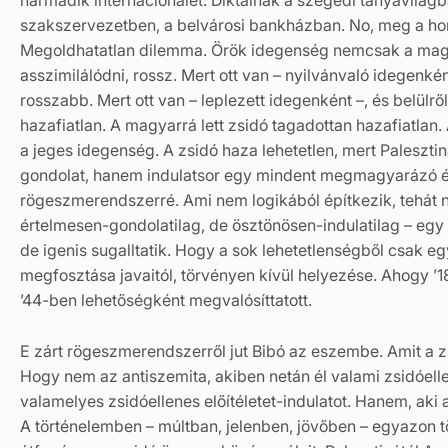
harmadik internacionálét. Diktálnak a szegedi tanyavilágb
szakszervezetben, a belvárosi bankházban. No, meg a hor
Megoldhatatlan dilemma. Örök idegenség nemcsak a mag
asszimilálódni, rossz. Mert ott van – nyilvánvaló idegenké
rosszabb. Mert ott van – leplezett idegenként –, és belülről
hazafiatlan. A magyarrá lett zsidó tagadottan hazafiatlan. 
a jeges idegenség. A zsidó haza lehetetlen, mert Paleszti
gondolat, hanem indulatsor egy mindent megmagyarázó é
rögeszmerendszerré. Ami nem logikából építkezik, tehát ni
értelmesen-gondolatilag, de ösztönösen-indulatilag – egy
de igenis sugalltatik. Hogy a sok lehetetlenségből csak eg
megfosztása javaitól, törvényen kívül helyezése. Ahogy ’
’44-ben lehetőségként megvalósíttatott.
E zárt rögeszmerendszerről jut Bibó az eszembe. Amit a z
Hogy nem az antiszemita, akiben netán él valami zsidóell
valamelyes zsidóellenes előítéletet-indulatot. Hanem, aki 
A történelemben – múltban, jelenben, jövőben – egyazon t