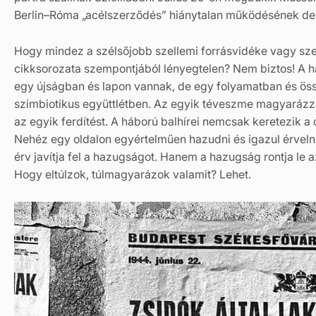
Berlin–Róma „acélszerződés” hiánytalan működésének dekl
Hogy mindez a szélsőjobb szellemi forrásvidéke vagy szel
cikksorozata szempontjából lényegtelen? Nem biztos! A há
egy újságban és lapon vannak, de egy folyamatban és öss
szimbiotikus együttlétben. Az egyik téveszme magyarázz
az egyik ferdítést. A háború balhírei nemcsak keretezik a 
Nehéz egy oldalon egyértelműen hazudni és igazul érvel
érv javítja fel a hazugságot. Hanem a hazugság rontja le az
Hogy eltúlzok, túlmagyarázok valamit? Lehet.