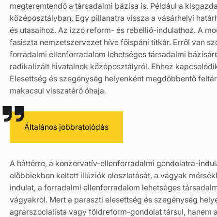
megteremtendő a társadalmi bázisa is. Például a kisgazd
középosztályban. Egy pillanatra vissza a vásárhelyi hatá
és utasaihoz. Az izzó reform- és rebellió-indulathoz. A 
fasiszta nemzetszervezet híve főispáni titkár. Erről van sz
forradalmi ellenforradalom lehetséges társadalmi bázisár
radikalizált hivatalnok középosztályról. Ehhez kapcsolódik
Elesettség és szegénység helyenként megdöbbentő feltárás
makacsul visszatérő óhaja.
Általános jobbratolódás
A háttérre, a konzervatív-ellenforradalmi gondolatra-indula
előbbiekben keltett illúziók eloszlatását, a vágyak mérsék
indulat, a forradalmi ellenforradalom lehetséges társadalm
vágyakról. Mert a paraszti elesettség és szegénység he
agrárszocialista vagy földreform-gondolat társul, hanem 