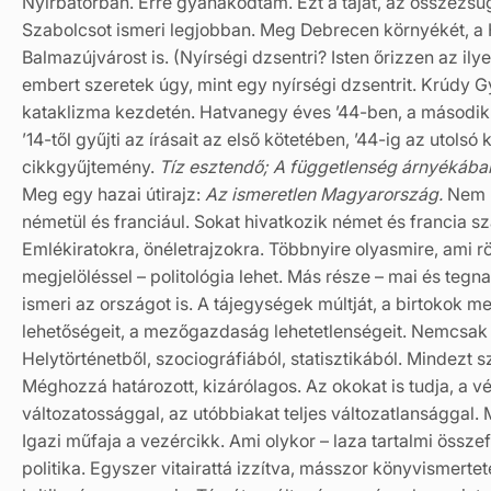
Nyírbátorban. Erre gyanakodtam. Ezt a tájat, az összezsug
Szabolcsot ismeri legjobban. Meg Debrecen környékét, a H
Balmazújvárost is. (Nyírségi dzsentri? Isten őrizzen az il
embert szeretek úgy, mint egy nyírségi dzsentrit. Krúdy G
kataklizma kezdetén. Hatvanegy éves ’44-ben, a második 
’14-től gyűjti az írásait az első kötetében, ’44-ig az utols
cikkgyűjtemény.
Tíz esztendő; A függetlenség árnyékában;
Meg egy hazai útirajz:
Az ismeretlen Magyarország.
Nem m
németül és franciául. Sokat hivatkozik német és francia sz
Emlékiratokra, önéletrajzokra. Többnyire olyasmire, ami 
megjelöléssel – politológia lehet. Más része – mai és tegnap
ismeri az országot is. A tájegységek múltját, a birtokok m
lehetőségeit, a mezőgazdaság lehetetlenségeit. Nemcsak 
Helytörténetből, szociográfiából, statisztikából. Mindezt
Méghozzá határozott, kizárólagos. Az okokat is tudja, a v
változatossággal, az utóbbiakat teljes változatlansággal
Igazi műfaja a vezércikk. Ami olykor – laza tartalmi össz
politika. Egyszer vitairattá izzítva, másszor könyvismerte