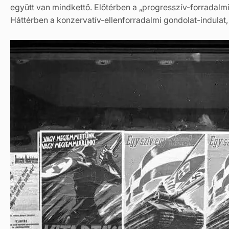
együtt van mindkettő. Előtérben a „progresszív-forradalmi
Háttérben a konzervatív-ellenforradalmi gondolat-indulat,