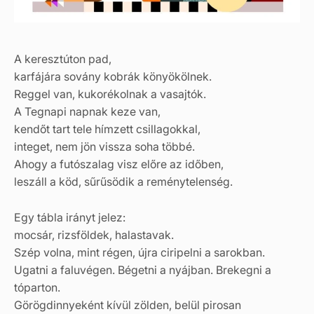
A keresztúton pad,
karfájára sovány kobrák könyökölnek.
Reggel van, kukorékolnak a vasajtók.
A Tegnapi napnak keze van,
kendőt tart tele hímzett csillagokkal,
integet, nem jön vissza soha többé.
Ahogy a futószalag visz előre az időben,
leszáll a köd, sűrűsödik a reménytelenség.
Egy tábla irányt jelez:
mocsár, rizsföldek, halastavak.
Szép volna, mint régen, újra ciripelni a sarokban.
Ugatni a faluvégen. Bégetni a nyájban. Brekegni a
tóparton.
Görögdinnyeként kívül zölden, belül pirosan