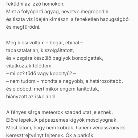
feküdni az izzó homokon.
Mint a folyóparti agyag, nevetve megrepedni
és tiszta víz idején kimászni a feneketlen hazugságból
és megfürödni.
Még kicsi voltam – bogár, ebihal –
tapasztalatlan, kiszolgáltatott,
és vizsgára készülő baglyok boncolgattak,
vitatkoztak fölöttem,
– mi ez? tüdő vagy kopoltyú? –
– nem tudom – mondta a nagyobb, a határozottabb,
és eldobott, mert mikor engem tanítottak,
hiányzott az iskolából.
A fényes sárga meteorok szabad utat jeleznek.
Előre lépek. A pápaszemes kígyók mosolyognak.
Most látom, hogy nem kobrák, hanem vénasszonyok.
Keresztrejtvényt fejtenek. Ők a párkák.