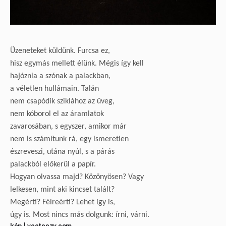
Üzeneteket küldünk. Furcsa ez,
hisz egymás mellett élünk. Mégis így kell
hajóznia a szónak a palackban,
a véletlen hullámain. Talán
nem csapódik sziklához az üveg,
nem kóborol el az áramlatok
zavarosában, s egyszer, amikor már
nem is számítunk rá, egy ismeretlen
észreveszi, utána nyúl, s a párás
palackból előkerül a papír.
Hogyan olvassa majd? Közönyösen? Vagy
lelkesen, mint aki kincset talált?
Megérti? Félreérti? Lehet így is,
úgy is. Most nincs más dolgunk: írni, várni.
kép | vecteezy.com