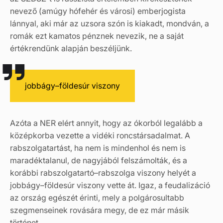
nevező (amúgy hófehér és városi) emberjogista
lánnyal, aki már az uzsora szón is kiakadt, mondván, a
romák ezt kamatos pénznek nevezik, ne a saját
értékrendünk alapján beszéljünk.
jobbágy–földesúr viszony
Azóta a NER elért annyit, hogy az ókorból legalább a
középkorba vezette a vidéki roncstársadalmat. A
rabszolgatartást, ha nem is mindenhol és nem is
maradéktalanul, de nagyjából felszámolták, és a
korábbi rabszolgatartó–rabszolga viszony helyét a
jobbágy–földesúr viszony vette át. Igaz, a feudalizáció
az ország egészét érinti, mely a polgárosultabb
szegmenseinek rovására megy, de ez már másik
történet.