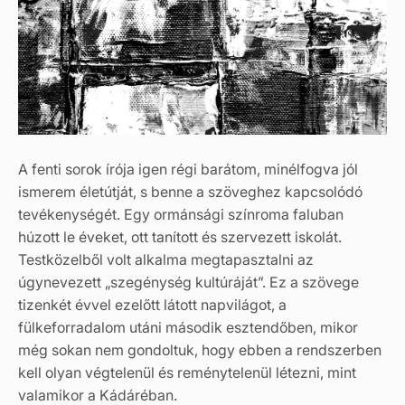
A fenti sorok írója igen régi barátom, minélfogva jól
ismerem életútját, s benne a szöveghez kapcsolódó
tevékenységét. Egy ormánsági színroma faluban
húzott le éveket, ott tanított és szervezett iskolát.
Testközelből volt alkalma megtapasztalni az
úgynevezett „szegénység kultúráját”. Ez a szövege
tizenkét évvel ezelőtt látott napvilágot, a
fülkeforradalom utáni második esztendőben, mikor
még sokan nem gondoltuk, hogy ebben a rendszerben
kell olyan végtelenül és reménytelenül létezni, mint
valamikor a Kádáréban.