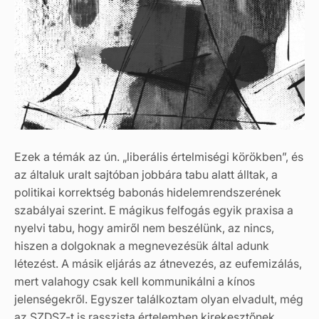
Ezek a témák az ún. „liberális értelmiségi körökben”, és
az általuk uralt sajtóban jobbára tabu alatt álltak, a
politikai korrektség babonás hidelemrendszerének
szabályai szerint. E mágikus felfogás egyik praxisa a
nyelvi tabu, hogy amiről nem beszélünk, az nincs,
hiszen a dolgoknak a megnevezésük által adunk
létezést. A másik eljárás az átnevezés, az eufemizálás,
mert valahogy csak kell kommunikálni a kínos
jelenségekről. Egyszer találkoztam olyan elvadult, még
az SZDSZ-t is rasszista értelemben kirekesztőnek