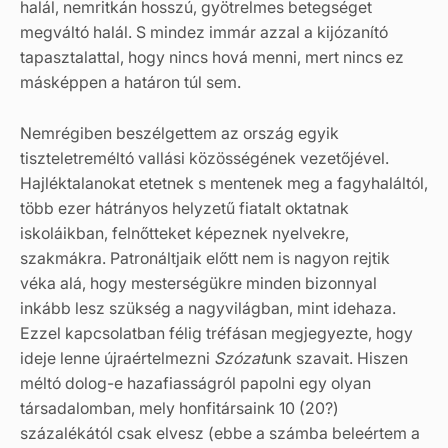
halál, nemritkán hosszú, gyötrelmes betegséget
megváltó halál. S mindez immár azzal a kijózanító
tapasztalattal, hogy nincs hová menni, mert nincs ez
másképpen a határon túl sem.
Nemrégiben beszélgettem az ország egyik
tiszteletreméltó vallási közösségének vezetőjével.
Hajléktalanokat etetnek s mentenek meg a fagyhaláltól,
több ezer hátrányos helyzetű fiatalt oktatnak
iskoláikban, felnőtteket képeznek nyelvekre,
szakmákra. Patronáltjaik előtt nem is nagyon rejtik
véka alá, hogy mesterségükre minden bizonnyal
inkább lesz szükség a nagyvilágban, mint idehaza.
Ezzel kapcsolatban félig tréfásan megjegyezte, hogy
ideje lenne újraértelmezni
Szózat
unk szavait. Hiszen
méltó dolog-e hazafiasságról papolni egy olyan
társadalomban, mely honfitársaink 10 (20?)
százalékától csak elvesz (ebbe a számba beleértem a