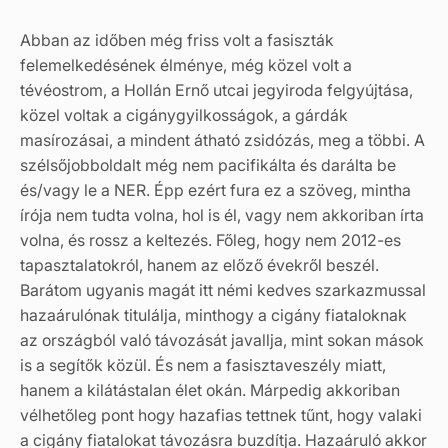
Abban az időben még friss volt a fasiszták
felemelkedésének élménye, még közel volt a
tévéostrom, a Hollán Ernő utcai jegyiroda felgyújtása,
közel voltak a cigánygyilkosságok, a gárdák
masírozásai, a mindent átható zsidózás, meg a többi. A
szélsőjobboldalt még nem pacifikálta és darálta be
és/vagy le a NER. Épp ezért fura ez a szöveg, mintha
írója nem tudta volna, hol is él, vagy nem akkoriban írta
volna, és rossz a keltezés. Főleg, hogy nem 2012-es
tapasztalatokról, hanem az előző évekről beszél.
Barátom ugyanis magát itt némi kedves szarkazmussal
hazaárulónak titulálja, minthogy a cigány fiataloknak
az országból való távozását javallja, mint sokan mások
is a segítők közül. És nem a fasisztaveszély miatt,
hanem a kilátástalan élet okán. Márpedig akkoriban
vélhetőleg pont hogy hazafias tettnek tűnt, hogy valaki
a cigány fiatalokat távozásra buzdítja. Hazaáruló akkor