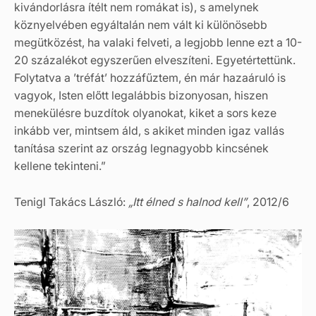
kivándorlásra ítélt nem romákat is), s amelynek
köznyelvében egyáltalán nem vált ki különösebb
megütközést, ha valaki felveti, a legjobb lenne ezt a 10-
20 százalékot egyszerűen elveszíteni. Egyetértettünk.
Folytatva a ’tréfát’ hozzáfűztem, én már hazaáruló is
vagyok, Isten előtt legalábbis bizonyosan, hiszen
menekülésre buzdítok olyanokat, kiket a sors keze
inkább ver, mintsem áld, s akiket minden igaz vallás
tanítása szerint az ország legnagyobb kincsének
kellene tekinteni.”
Tenigl Takács László:
„Itt élned s halnod kell”
, 2012/6