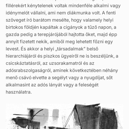
fillérekért kénytelenek voltak mindenféle alkalmi vagy
idénymelót vállalni, ami nem diákmunka volt. A fenti
szöveget író barátom mesélte, hogy valamely helyi
birtokos földjén kapáltak a cigányok a tűző napon, a
gazda pedig a terepjárójából hajtotta őket, majd épp
annyit fizetett nekik, amiből meg lehetett főzni egy
levest. És akkor a helyi „társadalmak” belső
hierarchiájáról és piszkos ügyeiről ne is beszéljünk, a
csicskáztatásról, az uzsorakamatról és az
adósrabszolgaságról, aminek következtében néhány
menő csávó elvette a segélyt vagy a nyugdíjat, sőt
alkalmasint az adós lányát vagy a feleségét
használatra.