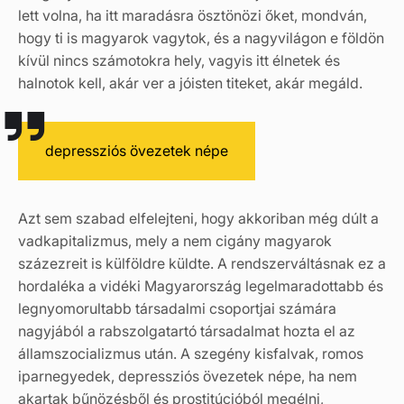
lett volna, ha itt maradásra ösztönözi őket, mondván,
hogy ti is magyarok vagytok, és a nagyvilágon e földön
kívül nincs számotokra hely, vagyis itt élnetek és
halnotok kell, akár ver a jóisten titeket, akár megáld.
depressziós övezetek népe
Azt sem szabad elfelejteni, hogy akkoriban még dúlt a
vadkapitalizmus, mely a nem cigány magyarok
százezreit is külföldre küldte. A rendszerváltásnak ez a
hordaléka a vidéki Magyarország legelmaradottabb és
legnyomorultabb társadalmi csoportjai számára
nagyjából a rabszolgatartó társadalmat hozta el az
államszocializmus után. A szegény kisfalvak, romos
iparnegyedek, depressziós övezetek népe, ha nem
akartak bűnözésből és prostitúcióból megélni,