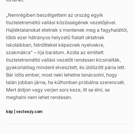
„Nemrégiben beszélgettem az ország egyik
tiszteletreméltó vallási közösségének vezetőjével.
Hajléktalanokat etetnek s mentenek meg a fagyhaláltól,
több ezer hátrányos helyzetű fiatalt oktatnak
iskoláikban, felnőtteket képeznek nyelvekre,
szakmákra” – írja barátom. Azóta az említett
tiszteletreméltó vallási vezetőt rendesen kicsinálták,
gyakorlatilag mindent elvesztett, és üldözött pária lett.
Bár idős ember, most neki lehetne tanácsolni, hogy
talán jobban járna, ha külhonban próbálna szerencsét.
Mert áldjon vagy verjen sors keze, itt se élni, se
meghalni nem lehet rendesen.
kép | vecteezy.com