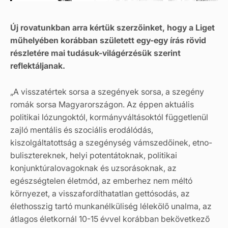
Új rovatunkban arra kértük szerzőinket, hogy a Liget
műhelyében korábban született egy-egy írás rövid
részletére mai tudásuk-világérzésük szerint
reflektáljanak.
„A visszatértek sorsa a szegények sorsa, a szegény
romák sorsa Magyarországon. Az éppen aktuális
politikai lózungoktól, kormányváltásoktól függetlenül
zajló mentális és szociális erodálódás,
kiszolgáltatottság a szegénység vámszedőinek, etno-
bulisztereknek, helyi potentátoknak, politikai
konjunktúralovagoknak és uzsorásoknak, az
egészségtelen életmód, az emberhez nem méltó
környezet, a visszafordíthatatlan gettósodás, az
élethosszig tartó munkanélküliség lélekölő unalma, az
átlagos életkornál 10-15 évvel korábban bekövetkező