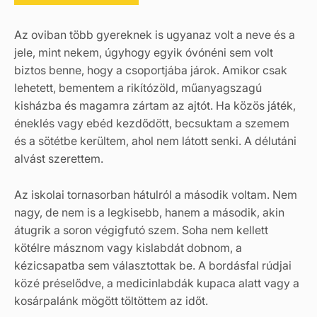
Az oviban több gyereknek is ugyanaz volt a neve és a
jele, mint nekem, úgyhogy egyik óvónéni sem volt
biztos benne, hogy a csoportjába járok. Amikor csak
lehetett, bementem a rikítózöld, műanyagszagú
kisházba és magamra zártam az ajtót. Ha közös játék,
éneklés vagy ebéd kezdődött, becsuktam a szemem
és a sötétbe kerültem, ahol nem látott senki. A délutáni
alvást szerettem.
Az iskolai tornasorban hátulról a második voltam. Nem
nagy, de nem is a legkisebb, hanem a második, akin
átugrik a soron végigfutó szem. Soha nem kellett
kötélre másznom vagy kislabdát dobnom, a
kézicsapatba sem választottak be. A bordásfal rúdjai
közé préselődve, a medicinlabdák kupaca alatt vagy a
kosárpalánk mögött töltöttem az időt.