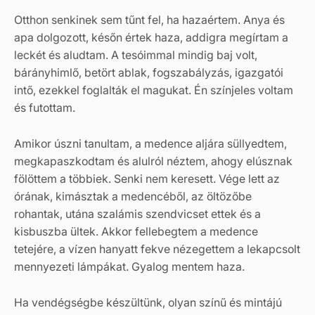
Otthon senkinek sem tűnt fel, ha hazaértem. Anya és
apa dolgozott, későn értek haza, addigra megírtam a
leckét és aludtam. A tesóimmal mindig baj volt,
bárányhimlő, betört ablak, fogszabályzás, igazgatói
intő, ezekkel foglalták el magukat. Én színjeles voltam
és futottam.
Amikor úszni tanultam, a medence aljára süllyedtem,
megkapaszkodtam és alulról néztem, ahogy elúsznak
fölöttem a többiek. Senki nem keresett. Vége lett az
órának, kimásztak a medencéből, az öltözőbe
rohantak, utána szalámis szendvicset ettek és a
kisbuszba ültek. Akkor fellebegtem a medence
tetejére, a vízen hanyatt fekve nézegettem a lekapcsolt
mennyezeti lámpákat. Gyalog mentem haza.
Ha vendégségbe készültünk, olyan színű és mintájú