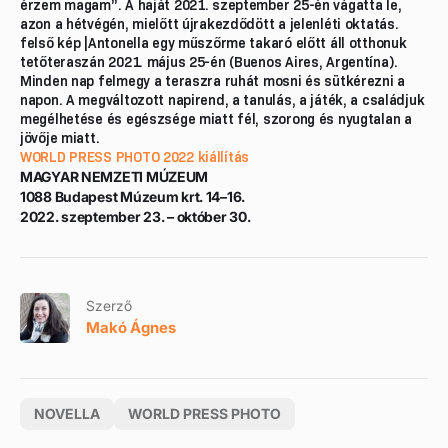
érzem magam”. A haját 2021. szeptember 25-én vágatta le,
azon a hétvégén, mielőtt újrakezdődött a jelenléti oktatás.
felső kép |Antonella egy műszőrme takaró előtt áll otthonuk
tetőteraszán 2021. május 25-én (Buenos Aires, Argentína).
Minden nap felmegy a teraszra ruhát mosni és sütkérezni a
napon. A megváltozott napirend, a tanulás, a játék, a családjuk
megélhetése és egészsége miatt fél, szorong és nyugtalan a
jövője miatt.
WORLD PRESS PHOTO 2022 kiállítás
MAGYAR NEMZETI MÚZEUM
1088 Budapest Múzeum krt. 14–16.
2022. szeptember 23. – október 30.
Szerző
Makó Ágnes
NOVELLA
WORLD PRESS PHOTO