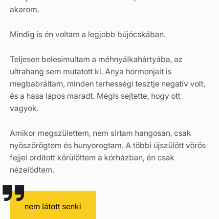
akarom.
Mindig is én voltam a legjobb bújócskában.
Teljesen belesimultam a méhnyálkahártyába, az
ultrahang sem mutatott ki. Anya hormonjait is
megbabráltam, minden terhességi tesztje negatív volt,
és a hasa lapos maradt. Mégis sejtette, hogy ott
vagyok.
Amikor megszülettem, nem sírtam hangosan, csak
nyöszörögtem és hunyorogtam. A többi újszülött vörös
fejjel ordított körülöttem a kórházban, én csak
nézelődtem.
nem látott senki