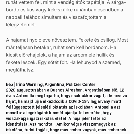
ruhát vettem fel, mint a vendéglátók tapétája. A sárga-
bordó csíkos vagy kék-szürke ruhámban csendben a
nappali falához simultam és visszafojtottam a
lélegzetemet.
A hajamat nyolc éve növesztem. Fekete és csillog. Most
már teljesen betakar, ruhát sem kell hordanom. Ha
kicsit előrehajolok, a hajam az arcom elé hullik és
fekete leszek. Egy sötét folt. Ha lehunyod a szemed,
megláthatsz.
kép | Irina Werning, Argentína, Pulitzer Center
2020 augusztusában a Buenos Airesben, Argentínában élő, 12
éves Antonella megfogadta, hogy csak akkor vágatja le hosszú
haját, ha majd újra elkezdődik a COVID-19 világjárvány miatt
felfüggesztett jelenléti oktatás az iskolában. Antonella azt
mondta: a legdrágább kincsét ajánlja fel cserébe, hogy
visszakapja igazi iskolás életét. A haja jelentette az
identitását. Azt mondta: „Amikor végre visszamegyek az
iskolába, tudni fogják, hogy más ember vagyok, más embernek