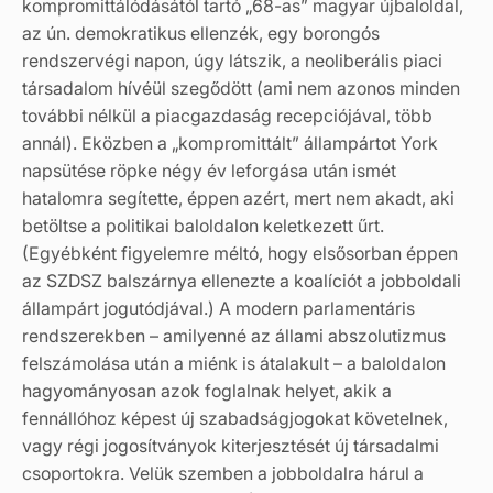
kompromittálódásától tartó „68-as” magyar újbaloldal,
az ún. demokratikus ellenzék, egy borongós
rendszervégi napon, úgy látszik, a neoliberális piaci
társadalom hívéül szegődött (ami nem azonos minden
további nélkül a piacgazdaság recepciójával, több
annál). Eközben a „kompromittált” állampártot York
napsütése röpke négy év leforgása után ismét
hatalomra segítette, éppen azért, mert nem akadt, aki
betöltse a politikai baloldalon keletkezett űrt.
(Egyébként figyelemre méltó, hogy elsősorban éppen
az SZDSZ balszárnya ellenezte a koalíciót a jobboldali
állampárt jogutódjával.) A modern parlamentáris
rendszerekben – amilyenné az állami abszolutizmus
felszámolása után a miénk is átalakult – a baloldalon
hagyományosan azok foglalnak helyet, akik a
fennállóhoz képest új szabadságjogokat követelnek,
vagy régi jogosítványok kiterjesztését új társadalmi
csoportokra. Velük szemben a jobboldalra hárul a