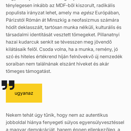
ténylegesen inkább az MDF-ből kiszorult, radikális
populista irányzat lehet, amely ma
egész
Európában,
Párizstól Rómán át Minszkig a neofasizmus számára
hódít deklasszált, tartósan munka nélküli, kulturális és
társadalmi identitását
vesztett tömegeket. Pillanatnyi
hazai kudarcuk senkit se tévesszen meg jövendő
kilátásaik felől. Csoda volna, ha a munka, remény, jó
szó és hiteles értékrend híján felnövekvő új nemzedék
soraiban nem találnának elszánt híveket és akár
tömeges támogatást.
ugyanaz
Nekem tehát úgy tűnik, hogy nem az autentikus
jobboldal hiánya fenyegeti súlyos egyensúlyvesztéssel
a magyar demokráciát, hanem éppen ellenkezőleg, a