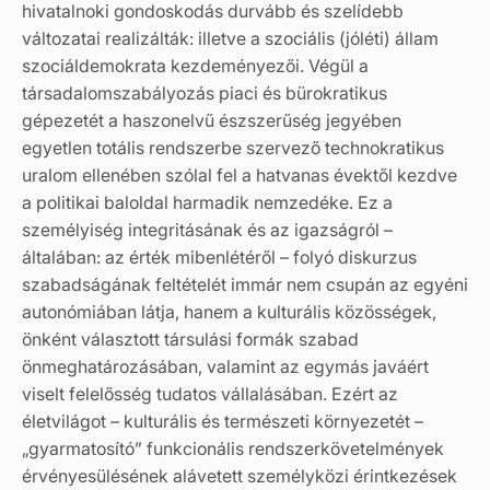
hivatalnoki gondoskodás durvább és szelídebb
változatai realizálták: illetve a szociális (jóléti) állam
szociáldemokrata kezdeményezői. Végül a
társadalomszabályozás piaci és bürokratikus
gépezetét a haszonelvű észszerűség jegyében
egyetlen totális rendszerbe szervező technokratikus
uralom ellenében szólal fel a hatvanas évektől kezdve
a politikai baloldal harmadik nemzedéke. Ez a
személyiség integritásának és az igazságról –
általában: az érték mibenlétéről – folyó diskurzus
szabadságának feltételét immár nem csupán az egyéni
autonómiában látja, hanem a kulturális közösségek,
önként választott társulási formák szabad
önmeghatározásában, valamint az egymás javáért
viselt felelősség tudatos vállalásában. Ezért az
életvilágot – kulturális és természeti környezetét –
„gyarmatosító” funkcionális rendszerkövetelmények
érvényesülésének alávetett személyközi érintkezések