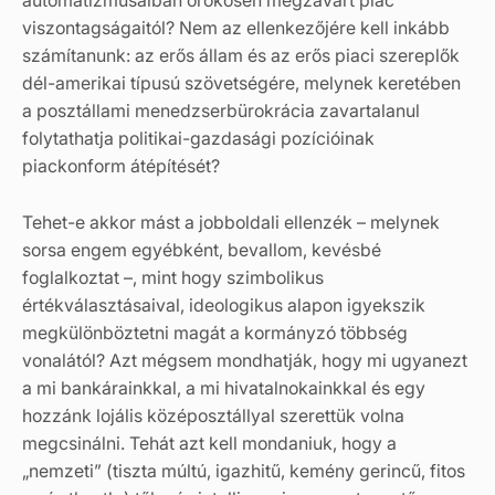
automatizmusaiban örökösen megzavart piac
viszontagságaitól? Nem az ellenkezőjére kell inkább
számítanunk: az erős állam és az erős piaci szereplők
dél-amerikai típusú szövetségére, melynek keretében
a posztállami menedzserbürokrácia zavartalanul
folytathatja politikai­-gazdasági pozícióinak
piackonform átépítését?
Tehet-e akkor mást a jobboldali ellenzék – melynek
sorsa engem egyébként, bevallom, kevésbé
foglalkoztat –, mint hogy szimbolikus
értékválasztásaival, ideologikus alapon igyekszik
megkülönböztetni magát a kormányzó többség
vonalától? Azt mégsem mondhatják, hogy mi ugyanezt
a mi bankárainkkal, a mi hivatalnokainkkal és egy
hozzánk lojális középosztállyal szerettük volna
megcsinálni.
Tehát azt kell mondaniuk, hogy a
„nemzeti” (tiszta múltú, igazhitű, kemény gerincű, fitos