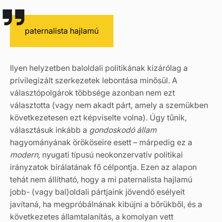
paternalista hajlamú
Ilyen helyzetben baloldali politikának kizárólag a
privilegizált szerkezetek lebontása minősül. A
választópolgárok többsége azonban nem ezt
választotta (vagy nem akadt párt, amely a szemükben
következetesen ezt képviselte volna). Úgy tűnik,
választásuk inkább a
gondoskodó állam
hagyományának örököseire esett – márpedig ez a
modern,
nyugati típusú neokonzervatív politikai
irányzatok bírálatának fő célpontja. Ezen az alapon
tehát nem állítható, hogy a mi paternalista hajlamú
jobb- (vagy bal)oldali pártjaink jövendő esélyeit
javítaná, ha megpróbálnának kibújni a bőrükből, és a
következetes államtalanítás, a komolyan vett