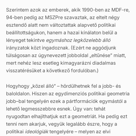
Szerintem azok az emberek, akik 1990-ben az MDF-re,
94-ben pedig az MSZP­re szavaztak, az eltelt négy
esztendő alatt nem változtattak alapvető politikai
beállítottságukon, hanem a hazai kínálaton belül a
lényeget tekintve
egymáshoz leg
közelebb álló
irányzatok közt ingadoznak. (Ezért ne aggódjunk
túlságosan az úgynevezett jobboldal „eltűnése” miatt,
mert nehéz lesz esetleg kimagyarázni diadalmas
visszatérésüket a következő fordulóban.)
Hogyhogy „közel álló” – hördülhetnek fel a jobb- és
baloldalon. Hiszen az egydimenziós politikai geometria
jobb–bal tengelyén ezek a pártformációk egymástól a
lehető legmesszebbre esnek. Úgy van: tehát
nyugodtan elhajíthatjuk ezt a geometriát. Ha pedig ezt
tenni nem akarjuk, vegyük legalább észre, hogy a
politikai
ideológiák
tengelyére – melyen az elvi