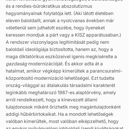
és a rendies-bürokratikus abszolutizmus
hagyományainak folytatója lett. (Aki látott életében
eleven baloldalit, annak a nyolcvanas években már
véletlenül sem juthatott eszébe, hogy ilyeneket
keressen mondjuk a párt vagy a KISZ apparátusában.)
A rendszer viszonylagos legitimitását pedig nem
baloldali ideológiája biztosította, hanem az, hogy a
maga diktatórikus eszközeivel igenis megkísérelte a
gazdaság
modernizációját. És akkor adta át a
hatalmat, amikor végképp kimerültek a parancsuralmi-
központosító modernizáció lehetőségei. Ezt tudatta
ország-világgal az átalakulás társadalmi karakterét
leginkább meghatározó 1987-es alaptörvény, amely
arról rendelkezett, hogy a kinevezett állami
tulajdonosok miként őrizhetik meg magántulajdonként
addigi
hűbérbirtokaikat. Ha a mondott lehetőségek
valóban kimerültek, most valóban elképzelhető, hogy
az egykor nyilvánvalóan jobboldali (rendi kiváltságokat