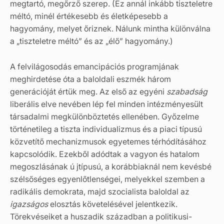
megtartó, megőrző szerep. (Ez annál inkább tiszteletre
méltó, minél értékesebb és életképesebb a
hagyomány, melyet őriznek. Nálunk mintha különválna
a „tiszteletre méltó” és az „élő” hagyomány.)
A felvilágosodás emancipációs programjának
meghirdetése óta a baloldali eszmék három
generációját értük meg. Az első az egyéni
szabadság
liberális elve nevében lép fel minden intézményesült
társadalmi megkülönböztetés ellenében. Győzelme
történetileg a tiszta individualizmus és a piaci típusú
közvetítő mechanizmusok egyetemes térhódításához
kapcsolódik. Ezekből adódtak a vagyon és hatalom
megoszlásának ú jtípusú, a korábbiaknál nem kevésbé
szélsőséges egyenlőtlenségei, melyekkel szemben a
radikális demokrata, majd szocialista baloldal az
igazságos
elosztás követelésével jelentkezik.
Törekvéseiket a huszadik században a politikusi-