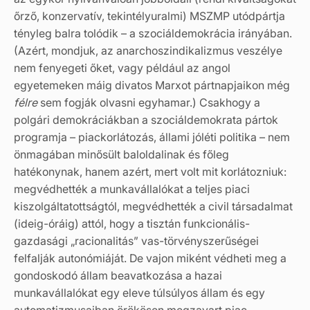
őrző, konzervatív, tekintélyuralmi) MSZMP utódpártja
tényleg balra tolódik – a szociáldemokrácia irányában.
(Azért, mondjuk, az anarchoszindikalizmus veszélye
nem fenyegeti őket, vagy például az angol
egyetemeken máig divatos Marxot pártnapjaikon még
félre
sem fogják olvasni egyhamar.) Csakhogy a
polgári demokráciákban a szociáldemokrata pártok
programja – piackorlátozás, állami jóléti politika – nem
önmagában minősült baloldalinak és főleg
hatékonynak, hanem azért, mert volt mit korlátozniuk:
megvédhették a munkavállalókat a teljes piaci
kiszolgáltatottságtól, megvédhették a civil társadalmat
(ideig-óráig) attól, hogy a tisztán funkcionális-
gazdasági „racionalitás” vas-törvényszerűségei
felfalják autonómiáját. De vajon miként védheti meg a
gondoskodó állam beavatkozása a hazai
munkavállalókat egy eleve túlsúlyos állam és egy