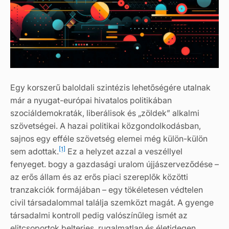
Egy korszerű baloldali szintézis lehetőségére utalnak
már a nyugat-európai hivatalos politikában
szociáldemokraták, liberálisok és „zöldek” alkalmi
szövetségei. A hazai politikai közgondolkodásban,
sajnos egy efféle szövetség elemei még külön-külön
[1]
sem adottak.
Ez a helyzet azzal a veszéllyel
fenyeget. bogy a gazdasági uralom újjászerveződése –
az erős állam és az erős piaci szereplők közötti
tranzakciók formájában – egy tökéletesen védtelen
civil társadalommal találja szemközt magát. A gyenge
társadalmi kontroll pedig valószínűleg ismét az
elitcsoportok belterjes, rugalmatlan és életidegen