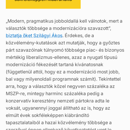
„Modern, pragmatikus jobboldallá kell válnotok, mert a
választók többsége a modernizációra szavazott”,
biztatja őket Szilágyi Ákos
. Érdekes, de a
közvélemény-kutatások azt mutatják, hogy a győztes
párt szavazóinak túlnyomó többsége piac- és bizonyos
mértékig liberalizmus-ellenes, azaz a nyugati típusú
modernizáció fékezését tartaná kívánatosnak
(függetlenül attól, hogy ez a modernizáció most jobb,
bal vagy milyenoldali programnak számít). Tekintettel
arra, hogy a választók közel negyven százaléka az
MSZP-re, mintegy harminc százaléka pedig a
konzervatív keresztény nemzeti pártokra adta le
voksát, ugyanennyi joggal állítható az is, hogy az
elmúlt évek sokféleképpen kiábrándító
tapasztalataiból a hazai közvélemény többsége a
szerzővel éppen ellenkező következtetést vont le,