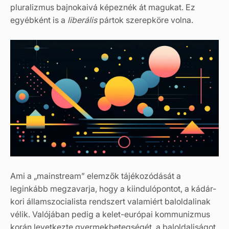
pluralizmus bajnokaivá képeznék át magukat. Ez
egyébként is a
liberális
pártok szerepköre volna.
Ami a „mainstream” elemzők tájékozódását a
leginkább megzavarja, hogy a kiindulópontot, a kádár-
kori államszocialista rendszert valamiért baloldalinak
vélik. Valójában pedig a kelet-európai kommunizmus
korán levetkezte gyermekbetegségét, a baloldaliságot,