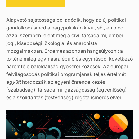
Alapvető sajátosságaiból adódik, hogy az új politikai
gondolkodásmód a nagypolitikán kívül, sőt, en bloc
azzal szemben jelent meg a civil társadalmi, emberi
jogi, kisebbségi, ökológiai és anarchista
mozgalmakban. Érdemes azonban hangsúlyozni: a
történelmileg egymásra épülő és egymásból következő
háromféle baloldaliság gyökerei közösek. Az európai
felvilágosodás politikai programjának teljes értelmét
együtt
hordozzák az egyéni önrendelkezés
(szabadság), társadalmi igazságosság (egyenlőség)
és a szolidaritás (testvériség) régóta ismerős elvei.