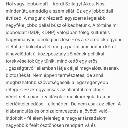
Hol vagy, jobboldal? – kérdi Szilágyi Ákos. Nos,
mindenütt, ameddig a szem ellát. Ez egy jobboldali
évtized. A magunk részéről egyszerre legalább
négyféle jobboldallal büszkélkedhetünk. A történelmi
jobboldalt (MDF, KDNP) valójában főleg kulturális
hagyományai, ideológiai ízlése – és a szereplők egyéni
életútja – különbözteti meg a pártállami uralom körül
kinevelődött új középosztály zömének politikai
törekvéseitől: úgy tűnik, mindkettő egy erős,
„igazságtevő” államban látja céljai megvalósulásának
biztosítékát. Nem éppen természetes, de annál
megbízhatóbb szövetségeseik a legszegényebb
rétegek. Ezek ugyancsak az államtól remélnek
védelmet a piaci realitások – munkaerejük drámai
elértéktelenedése – ellenében. De nem csak az ellen! A
kiábrándulás és önbizalomvesztés a jövőtől való –
indokolt – félelem jelenleg a magyar társadalom
nagyobbik felét ösztönösen rendpártivá és