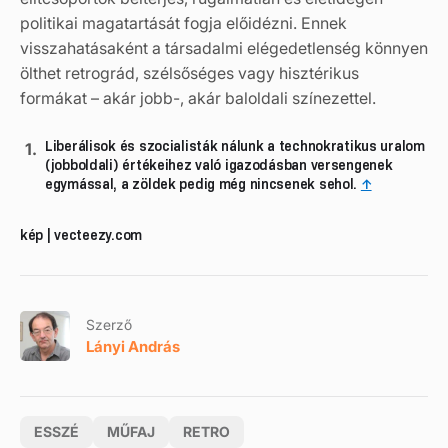
politikai magatartását fogja előidézni. Ennek
visszahatásaként a társadalmi elégedetlenség könnyen
ölthet retrográd, szélsőséges vagy hisztérikus
formákat – akár jobb-, akár baloldali színezettel.
Liberálisok és szocialisták nálunk a technokratikus uralom
(jobboldali) értékeihez való igazodásban versengenek
egymással, a zöldek pedig még nincsenek sehol.
↑
kép | vecteezy.com
Szerző
Lányi András
ESSZÉ
MŰFAJ
RETRO