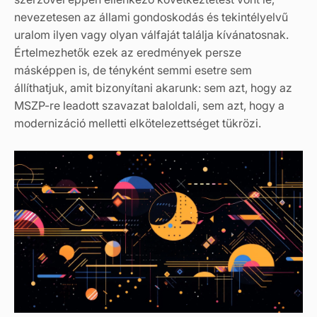
nevezetesen az állami gondoskodás és tekintélyelvű
uralom ilyen vagy olyan válfaját találja kívánatosnak.
Értelmezhetők ezek az eredmények persze
másképpen is, de tényként semmi esetre sem
állíthatjuk, amit bizonyítani akarunk: sem azt, hogy az
MSZP-re leadott szavazat baloldali, sem azt, hogy a
modernizáció melletti elkötelezettséget tükrözi.