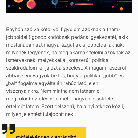
Enyhén szólva kétellyel figyelem azoknak a (nem-
jobboldali) gondolkodóknak pedáns igyekezetét, akik
mostanában azt magyarázgatják a jobboldaliaknak,
milyenek legyenek, ha meg akarnak felelni azoknak az
ismérveknek, melyekkel a „korszerű” politikai
szakirodalom leírja ezt a speciest. A magam részéről
abban sem vagyok biztos, hogy a politikai „jobb” és
„bal” fogalma egyáltalán ráhúzható jelen
viszonyainkra. Nem mintha nem látnám e
megkülönböztetés értelmét – nagyon is sokféle
értelmét látom. Ezért célszerű; ha a nyilatkozó közli,
milyen jelentést tulajdonít neki.
sokféleképpen kiábrándító