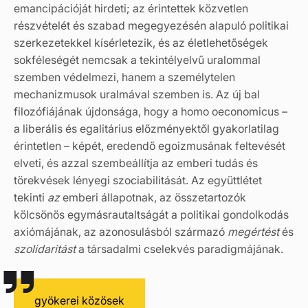
emancipációját hirdeti; az érintettek közvetlen
részvételét és szabad megegyezésén alapuló politikai
szerkezetekkel kísérletezik, és az életlehetőségek
sokféleségét nemcsak a tekintélyelvű uralommal
szemben védelmezi, hanem a személytelen
mechanizmusok uralmával szemben is. Az új bal
filozófiájának újdonsága, hogy a homo oeconomicus –
a liberális és egalitárius előzményektől gyakorlatilag
érintetlen – képét, eredendő egoizmusának feltevését
elveti, és azzal szembeállítja az emberi tudás és
törekvések lényegi szociabilitását. Az együttlétet
tekinti
az
emberi állapotnak, az összetartozók
kölcsönös egymásrautaltságát a politikai gondolkodás
axiómájának, az azonosulásból származó
megértést
és
szolidaritást
a társadalmi cselekvés paradigmájának.
gyökerei közösek