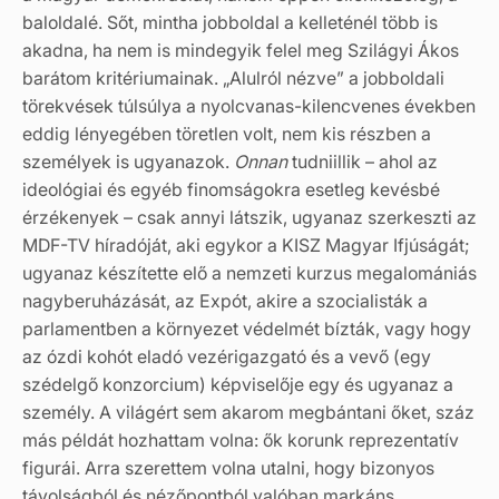
baloldalé. Sőt, mintha jobboldal a kelleténél több is
akadna, ha nem is mindegyik felel meg Szilágyi Ákos
barátom kritériumainak. „Alulról nézve” a jobboldali
törekvések túlsúlya a nyolcvanas-kilencvenes években
eddig lényegében töretlen volt, nem kis részben a
személyek is ugyanazok.
Onnan
tudniillik – ahol az
ideológiai és egyéb finomságokra esetleg kevésbé
érzékenyek – csak annyi látszik, ugyanaz szerkeszti az
MDF-TV híradóját, aki egykor a KISZ Magyar Ifjúságát;
ugyanaz készítette elő a nemzeti kurzus megalomániás
nagyberuházását, az Expót, akire a szocialisták a
parlamentben a környezet védelmét bízták, vagy hogy
az ózdi kohót eladó vezérigazgató és a vevő (egy
szédelgő konzorcium) képviselője egy és ugyanaz a
személy. A világért sem akarom megbántani őket, száz
más példát hozhattam volna: ők korunk reprezentatív
figurái. Arra szerettem volna utalni, hogy bizonyos
távolságból és nézőpontból valóban markáns