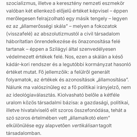
szocializmus, illetve a keresztény nemzeti eszmekör
valóban két ellenkező előjelű értéket képvisel – éppen
merőlegesen felrajzolható egy másik tengely – legyen
ez az „államerősségi skála” – melyen a fokozatok
(visszafelé) az abszolutizmustól a civil társadalom
háborítatlan önrendelkezése és önazonosítása felé
tartanak – éppen a Szilágyi által szenvedélyesen
védelmezett értékek felé. Nos, ezen a skálán a késő
kádár-kori rendszer és a legutóbbi kormányzat hasonló
értéket mutat. Fő jellemzőik: a felülről generált
folyamatok, az értékek és azonosítások „államosítása”.
Nálunk ma valószínűleg ez a fő politikai irányjelző, nem
az ideológiaválasztás. Kiolvasható belőle a kétféle
uralom közös társadalmi bázisa: a gazdasági, politikai,
illetve hivatalviselő elit szoros összefonódása, tehát a
szó szoros értelmében vett „államalkotó elem”
elkülönülése egy alapvetően
vertikálisan
tagolt
társadalomban.