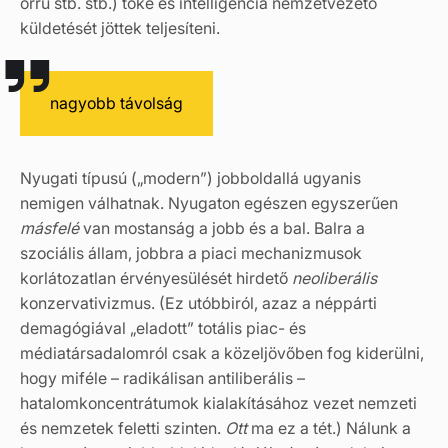
orrú stb. stb.) tőke és intelligencia nemzetvezető
küldetését jöttek teljesíteni.
nagyobb távolság
Nyugati típusú („modern”) jobboldallá ugyanis
nemigen válhatnak. Nyugaton egészen egyszerűen
másfelé
van mostanság a jobb és a bal. Balra a
szociális állam, jobbra a piaci mechanizmusok
korlátozatlan érvényesülését hirdető
neoliberális
konzervativizmus. (Ez utóbbiról, azaz a néppárti
demagógiával „eladott” totális piac- és
médiatársadalomról csak a közeljövőben fog kiderülni,
hogy miféle – radikálisan antiliberális –
hatalomkoncentrátumok kialakításához vezet nemzeti
és nemzetek feletti szinten.
Ott
ma ez a tét.) Nálunk a