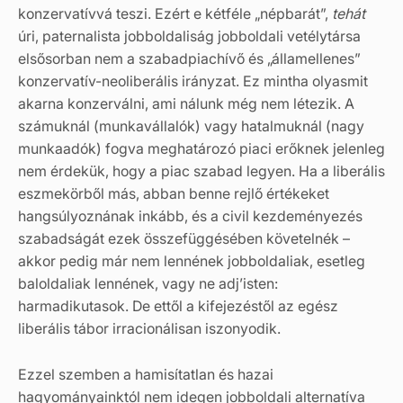
konzervatívvá teszi. Ezért e kétféle „népbarát”,
tehát
úri, paternalista jobboldaliság jobboldali vetélytársa
elsősorban nem a szabadpiachívő és „államellenes”
konzervatív-neoliberális irányzat. Ez mintha olyasmit
akarna konzerválni, ami nálunk még nem létezik. A
számuknál (munkavállalók) vagy hatalmuknál (nagy
munkaadók) fogva meghatározó piaci erőknek jelenleg
nem érdekük, hogy a piac szabad legyen. Ha a liberális
eszmekörből más, abban benne rejlő értékeket
hangsúlyoznának inkább, és a civil kezdeményezés
szabadságát ezek összefüggésében követelnék –
akkor pedig már nem lennének jobboldaliak, esetleg
baloldaliak lennének, vagy ne adj’isten:
harmadikutasok. De ettől a kifejezéstől az egész
liberális tábor irracionálisan iszonyodik.
Ezzel szemben a hamisítatlan és hazai
hagyományainktól nem idegen jobboldali alternatíva