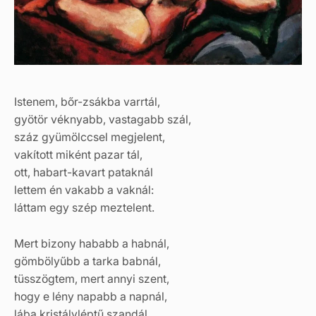
Istenem, bőr-zsákba varrtál,
gyötör véknyabb, vastagabb szál,
száz gyümölccsel megjelent,
vakított miként pazar tál,
ott, habart-kavart pataknál
lettem én vakabb a vaknál:
láttam egy szép meztelent.
Mert bizony hababb a habnál,
gömbölyűbb a tarka babnál,
tüsszögtem, mert annyi szent,
hogy e lény napabb a napnál,
lába kristályléptű szandál,