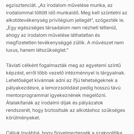
egzisztenciát. „Az irodalom művelése munka, az
irodalommal töltött idő munkaidő. Meg kell szüntetni az
alkotótevékenység privilégium jellegét”, szögezték le.
„Egy egészséges társadalom nem nézheti tétlenül,
ahogy az irodalom művelése láthatatlan és
megfizetetlen tevékenységgé züllik. A művészet nem
luxus, hanem létszükséglet.”
Távlati célként fogalmazták meg az egyetemi szintű
képzést, erről több vezető intézménnyel is tárgyalnak.
Lehetőséget kívánnak adni az ifjú tehetségeknek a
pályakezdésre, a lemorzsolódást pedig hosszú távú
mentorprogrammal igyekeznének megelőzni.
Átalakítanák az irodalmi díjak és pályázatok
rendszerét, hogy biztosítsák az alkotáshoz szükséges
körülményeket.
Céljuk továbbá, hogy figyelmeztessék a szakpolitika