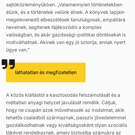
sajtóközleményükben. „Valamennyien történetekben
élünk, és a történetek velünk élnek. A könyvek lapjain
megelevenedő elbeszélések tanulságosak, empátiára
nevelnek, segítenek tájékozódni a komplex
valóságban, és akár gazdasági-politikai döntéseket is
motiválhatnak. Akinek van egy jó sztorija, annak nyert
ügye van.”
láthatatlan és megfizetetlen
A közös kiállástól a kasztosodás felszámolását és a
méltatlan anyagi helyzet javulását remélik. Céljuk,
hogy ne csupán azok művelhessék az irodalmat, akik
tehetős családból származnak, passzív jövedelemmel
gazdálkodhatnak vagy kiváltságosként olyan szociális
tőkével rendelkeznek, amely biztosítja számukra az