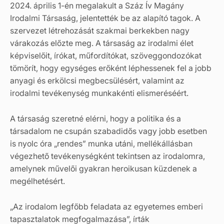
2024. április 1-én megalakult a Száz Ív Magány
Irodalmi Társaság, jelentették be az alapító tagok. A
szervezet létrehozását szakmai berkekben nagy
várakozás előzte meg. A társaság az irodalmi élet
képviselőit, írókat, műfordítókat, szöveggondozókat
tömörít, hogy egységes erőként léphessenek fel a jobb
anyagi és erkölcsi megbecsülésért, valamint az
irodalmi tevékenység munkakénti elismeréséért.
A társaság szeretné elérni, hogy a politika és a
társadalom ne csupán szabadidős vagy jobb esetben
is nyolc óra „rendes” munka utáni, mellékállásban
végezhető tevékenységként tekintsen az irodalomra,
amelynek művelői gyakran heroikusan küzdenek a
megélhetésért.
„Az irodalom legfőbb feladata az egyetemes emberi
tapasztalatok megfogalmazása”, írták