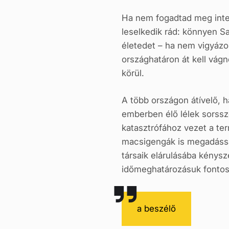
Ha nem fogadtad meg intel
leselkedik rád: könnyen Sa
életedet – ha nem vigyázol
országhatáron át kell vág
körül.
A több országon átívelő, h
emberben élő lélek sorssz
katasztrófához vezet a te
macsigengák is megadással 
társaik elárulásába kénys
időmeghatározásuk fontos 
a beszélő