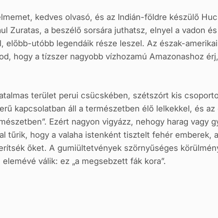
memet, kedves olvasó, és az Indián-földre készülő Huck
ul Zuratas, a beszélő sorsára juthatsz, elnyel a vadon és
, előbb-utóbb legendáik része leszel. Az észak-amerikai 
nod, hogy a tízszer nagyobb vízhozamú Amazonashoz érj,
atalmas terület perui csücskében, szétszórt kis csoport
erű kapcsolatban áll a természetben élő lelkekkel, és 
rmészetben”. Ezért nagyon vigyázz, nehogy harag vagy gy
tűrik, hogy a valaha istenként tisztelt fehér emberek, 
zerítsék őket. A gumiültetvények szörnyűséges körülmé
elemévé válik: ez „a megsebzett fák kora”.