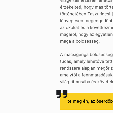
világértelmezések lehetősé
érzékelteti, hogy más tör
történetében Taszurincsi-j
lényegesen megengedőbb, m
az okokat és a következmén
magáról, hogy az egyetlen,
maga a bölcsesség.
A macsigenga bölcsességek 
tudás, amely lehetővé tett
rendszere alapján megőriz
amelytől a fennmaradásuk 
világ ritmusába és követe
te meg én, az őserdő