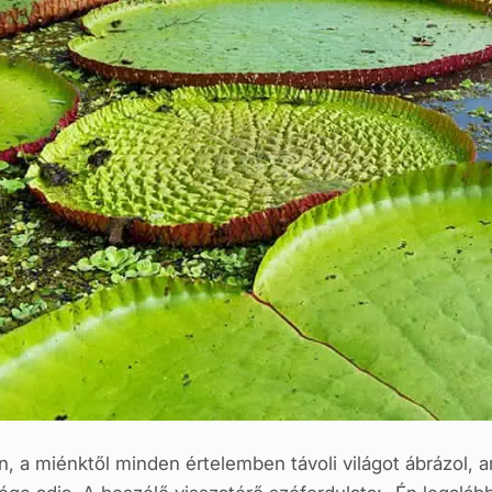
n, a miénktől minden értelemben távoli világot ábrázol,