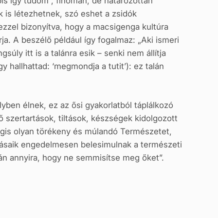
bis így tudom”, finoman, de határozottan
 is létezhetnek, szó eshet a zsidók
 ezzel bizonyítva, hogy a macsigenga kultúra
. A beszélő például így fogalmaz: „Aki ismeri
ly itt is a talánra esik – senki nem állítja
 hallhattad: ‘megmondja a tutit’): ez talán
yben élnek, ez az ősi gyakorlatból táplálkozó
ő szertartások, tiltások, készségek kidolgozott
égis olyan törékeny és múlandó Természetet,
kásaik engedelmesen belesimulnak a természeti
pán annyira, hogy ne semmisítse meg őket”.