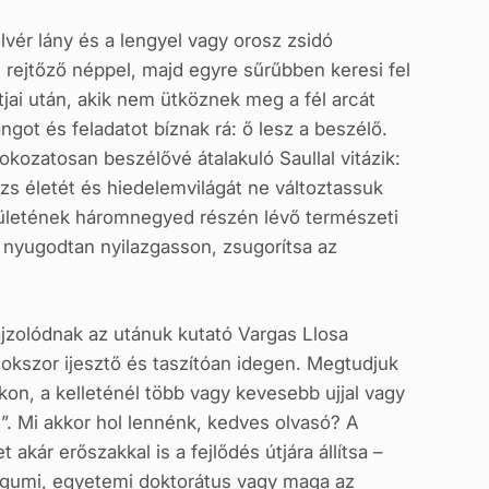
élvér lány és a lengyel vagy orosz zsidó
 rejtőző néppel, majd egyre sűrűbben keresi fel
tjai után, akik nem ütköznek meg a fél arcát
got és feladatot bíznak rá: ő lesz a beszélő.
fokozatosan beszélővé átalakuló Saullal vitázik:
zs életét és hiedelemvilágát ne változtassuk
erületének háromnegyed részén lévő természeti
n nyugodtan nyilazgasson, zsugorítsa az
jzolódnak az utánuk kutató Vargas Llosa
 sokszor ijesztő és taszítóan idegen. Megtudjuk
kon, a kelleténél több vagy kevesebb ujjal vagy
ti”. Mi akkor hol lennénk, kedves olvasó? A
kár erőszakkal is a fejlődés útjára állítsa –
sgumi, egyetemi doktorátus vagy maga az