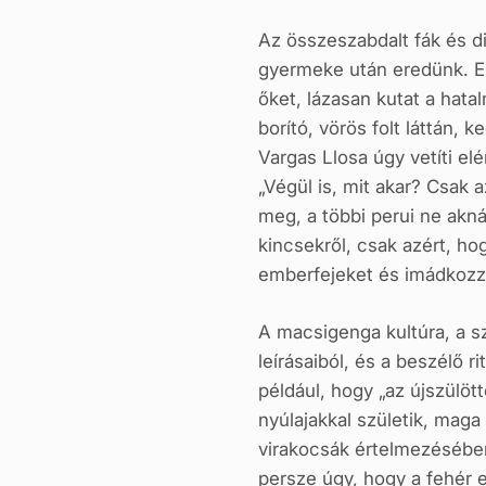
Az összeszabdalt fák és din
gyermeke után eredünk. El
őket, lázasan kutat a hata
borító, vörös folt láttán,
Vargas Llosa úgy vetíti elé
„Végül is, mit akar? Csak 
meg, a többi perui ne akn
kincsekről, csak azért, h
emberfejeket és imádkozz
A macsigenga kultúra, a s
leírásaiból, és a beszélő 
például, hogy „az újszülöt
nyúlajakkal születik, maga 
virakocsák értelmezésében 
persze úgy, hogy a fehér