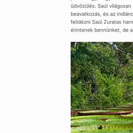
üdvözülés. Saúl világosan
beavatkozás, és az indiáno
felidézni Saúl Zuratas har
érintenek bennünket, de az