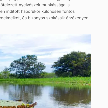
lkötelezett nyelvészek munkássága is
llen indított háborúkor különösen fontos
hiedelmeiket, és bizonyos szokásaik érzékenyen