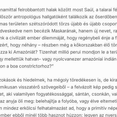
amittal felrobbantott halak között most Saúl, a talarai f
őször antropológus hallgatóként találkozik az őserdőben
lmas területen szétszóródott törzs újabb és újabb csopor
 kedveskedve nem becézik Maskarának, hanem új nevet, ran
nk a civilizált ember dilemmáját, hogy regénybeli énje a 
azért, hogy néhány – részben még a kőkorszakban élő tör
ázza ki Amazóniát? Tizenhat millió perui mondjon le a t
ogy mellettük hatvan- vagy nyolcvanezer amazóniai indiá
on a boa constrictorhoz?”
zokások és hiedelmek, ha mégoly töredékesen is, de kira
ritmikusan visszatérő szövegeiből – a felvázolt kép pedig
tet, aki valamilyen fogyatékossággal, sántán, csonkán, va
az anyja öli meg: belehajítja a folyóba, vagy élve elteme
mindez erkölcsi felhatalmazást ad, hogy a primitív népet a
 ember ebből minél több hasznot húzzon: legyen az nyer