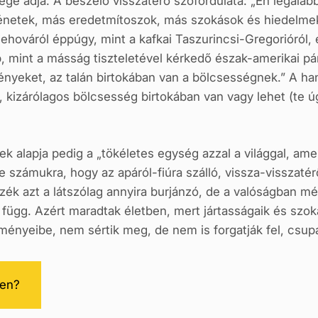
ge adja. A beszélő visszatérő szófordulata: „Én legaláb
ténetek, más eredetmítoszok, más szokások és hiedelmek
ehováról éppúgy, mint a kafkai Taszurincsi-Gregorióról,
int a másság tiszteletével kérkedő észak-amerikai párja
yeket, az talán birtokában van a bölcsességnek.” A hangsú
 kizárólagos bölcsesség birtokában van vagy lehet (te úgy
alapja pedig a „tökéletes egység azzal a világgal, amel
e számukra, hogy az apáról-fiúra szálló, vissza-visszatér
zék azt a látszólag annyira burjánzó, de a valóságban m
függ. Azért maradtak életben, mert jártasságaik és szo
lményeibe, nem sértik meg, de nem is forgatják fel, csu
ben?