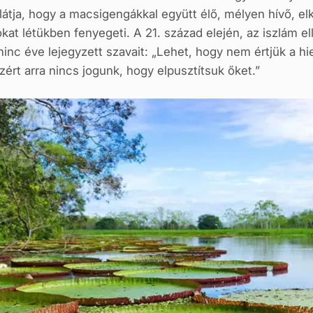
 látja, hogy a macsigengákkal együtt élő, mélyen hívő, e
kat létükben fenyegeti. A 21. század elején, az iszlám e
minc éve lejegyzett szavait: „Lehet, hogy nem értjük a 
ért arra nincs jogunk, hogy elpusztítsuk őket.”