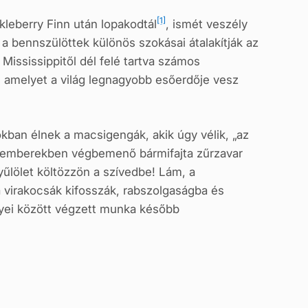
[1]
leberry Finn után lopakodtál
, ismét veszély
 a bennszülöttek különös szokásai átalakítják az
Mississippitől dél felé tartva számos
 amelyet a világ legnagyobb esőerdője vesz
okban élnek a macsigengák, akik úgy vélik, „az
az emberekben végbemenő bármifajta zűrzavar
űlölet költözzön a szívedbe! Lám, a
a virakocsák kifosszák, rabszolgaságba és
nyei között végzett munka később