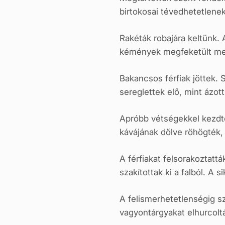
birtokosai tévedhetetlenek
Rakéták robajára keltünk. A
kémények megfeketült megal
Bakancsos férfiak jöttek.
sereglettek elő, mint ázot
Apróbb vétségekkel kezdték
kávájának dőlve röhögték
A férfiakat felsorakoztatt
szakítottak ki a falból. A 
A felismerhetetlenségig sz
vagyontárgyakat elhurcolt