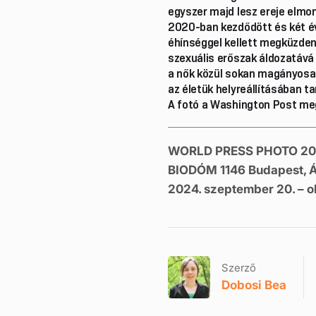
egyszer majd lesz ereje elmon
2020-ban kezdődött és két évi
éhínséggel kellett megküzden
szexuális erőszak áldozatává
a nők közül sokan magányosan 
az életük helyreállításában t
A fotó a Washington Post meg
WORLD PRESS PHOTO 2024
BIODÓM 1146 Budapest, Áll
2024. szeptember 20. – o
Szerző
Dobosi Bea