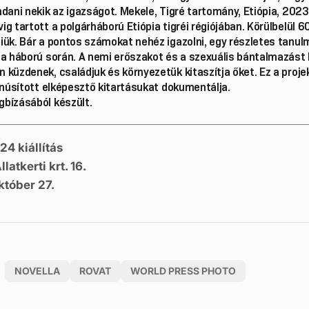
dani nekik az igazságot. Mekele, Tigré tartomány, Etiópia, 202
g tartott a polgárháború Etiópia tigréi régiójában. Körülbelül 
iük. Bár a pontos számokat nehéz igazolni, egy részletes tanul
 a háború során. A nemi erőszakot és a szexuális bántalmazást 
küzdenek, családjuk és környezetük kitaszítja őket. Ez a proje
anúsított elképesztő kitartásukat dokumentálja.
bízásából készült.
 kiállítás
atkerti krt. 16.
któber 27.
NOVELLA
ROVAT
WORLD PRESS PHOTO