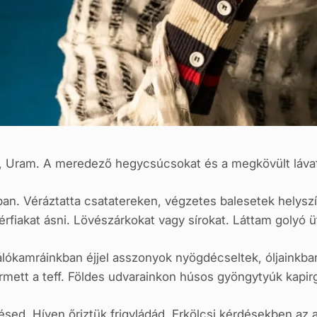
, Uram. A meredező hegycsúcsokat és a megkövült láva
ban. Véráztatta csatatereken, végzetes balesetek helys
férfiakat ásni. Lövészárkokat vagy sírokat. Láttam golyó ü
lókamráinkban éjjel asszonyok nyögdécseltek, óljainkba
mett a teff. Földes udvarainkon húsos gyöngytyúk kapirg
sed. Híven őriztük frigyládád. Erkölcsi kérdésekben az 