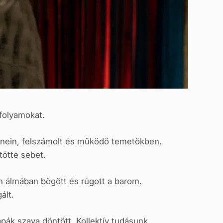
folyamokat.
zínein, felszámolt és működő temetőkben.
tötte sebet.
n álmában bőgött és rúgott a barom.
ált.
apák szava döntött. Kollektív tudásunk