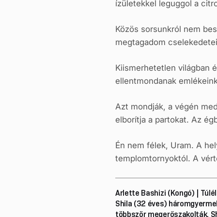
ízületekkel leguggol a cit
Közös sorsunkról nem beszé
megtagadom cselekedetei
Kiismerhetetlen világban 
ellentmondanak emlékeinkne
Azt mondják, a végén meddő
elborítja a partokat. Az é
Én nem félek, Uram. A hel
templomtornyoktól. A vértő
Arlette Bashizi (Kongó) | Túlé
Shila (32 éves) háromgyermek
többször megerőszakolták. Shi