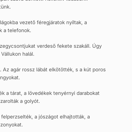
tünk.
ilágokba vezető féregjáratok nyíltak, a
k a telefonok.
szegycsontjukat verdeső fekete szakáll. Úgy
Vállukon halál.
Az agár rossz lábát elkötötték, s a kút poros
ongyokat.
ték a tárat, a lövedékek tenyérnyi darabokat
zarolták a golyót.
elperzselték, a jószágot elhajtották, a
szonyokat.