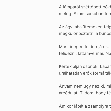
A lámpáról széttépett pókh
meleg. Szám sarkában feh
Az ágy lába ütemesen felg
megkülönböztetni a bűnösö
Most idegen földön járok.
felidézni, láttam-e már. N
Kertek alján osonok. Lábam
uralhatatlan erők formáltá
Anyám nem úgy néz ki, min
árcédulát. Tudom, hogy fél
Amikor lábát a zsámolyra 