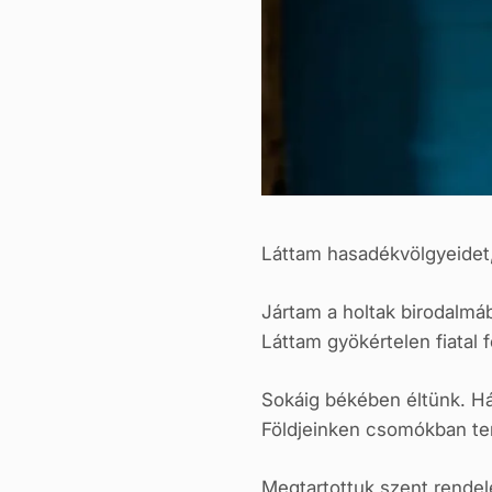
Láttam hasadékvölgyeidet
Jártam a holtak birodalmá
Láttam gyökértelen fiatal 
Sokáig békében éltünk. Há
Földjeinken csomókban ter
Megtartottuk szent rendelé