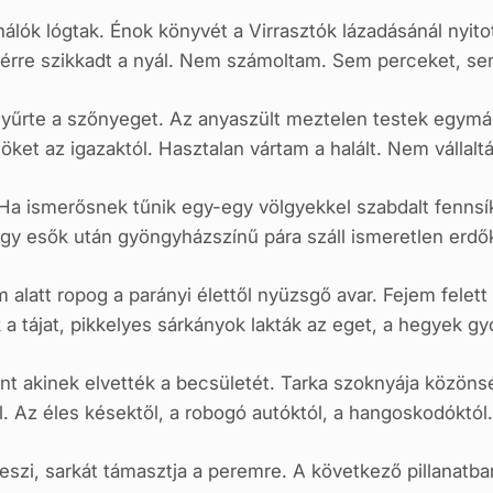
álók lógtak. Énok könyvét a Virrasztók lázadásánál nyit
érre szikkadt a nyál. Nem számoltam. Sem perceket, sem
yűrte a szőnyeget. Az anyaszült meztelen testek egymá
ket az igazaktól. Hasztalan vártam a halált. Nem vállalt
 Ha ismerősnek tűnik egy-egy völgyekkel szabdalt fenns
agy esők után gyöngyházszínű pára száll ismeretlen erdők
 alatt ropog a parányi élettől nyüzsgő avar. Fejem felett
k a tájat, pikkelyes sárkányok lakták az eget, a hegyek 
t akinek elvették a becsületét. Tarka szoknyája közöns
. Az éles késektől, a robogó autóktól, a hangoskodóktól. 
teszi, sarkát támasztja a peremre. A következő pillanatb