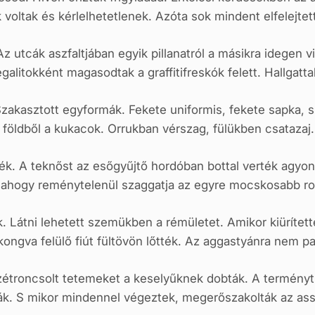
 voltak és kérlelhetetlenek. Azóta sok mindent elfelejtet
z utcák aszfaltjában egyik pillanatról a másikra idegen v
itokként magasodtak a graffitifreskók felett. Hallgatta
 Szakasztott egyformák. Fekete uniformis, fekete sapka, 
t földből a kukacok. Orrukban vérszag, fülükben csatazaj. 
. A teknőst az esőgyűjtő hordóban bottal verték agyon. 
, ahogy reménytelenül szaggatja az egyre mocskosabb r
ák. Látni lehetett szemükben a rémületet. Amikor kiürítet
sikongva felülő fiút fültövön lőtték. Az aggastyánra nem pa
étroncsolt tetemeket a keselyűknek dobták. A terményt f
ák. S mikor mindennel végeztek, megerőszakolták az as