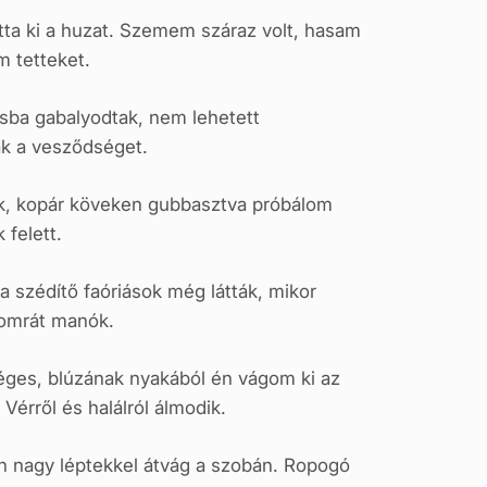
otta ki a huzat. Szemem száraz volt, hasam
 tetteket.
sba gabalyodtak, nem lehetett
ák a vesződséget.
ík, kopár köveken gubbasztva próbálom
 felett.
 a szédítő faóriások még látták, mikor
gyomrát manók.
éges, blúzának nyakából én vágom ki az
Vérről és halálról álmodik.
an nagy léptekkel átvág a szobán. Ropogó