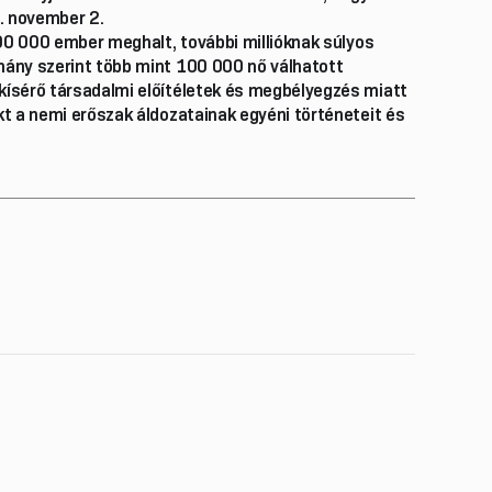
3. november 2.
600 000 ember meghalt, további millióknak súlyos
mány szerint több mint 100 000 nő válhatott
kísérő társadalmi előítéletek és megbélyegzés miatt
kt a nemi erőszak áldozatainak egyéni történeteit és