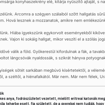
romsárga konyhaszekrény elé, kitárja nyüszítő ajtaját, s
lünk. Arcomra a szégyen szálaiból szőtt hallgatás sűrű fá
m. Hová lesznek a mozzanatok, amikre nem emlékezün
élünk. Hiába igyekszünk egykorvolt eseményekből kikövet
k. Vajon ki sokáig hallgat, mikor veszíti el a szólás jog
vé válik a föld. Gyökerestül kifordulnak a fák, a tavak
gboltot lángcsóvák nyaldossák, s szikrát hányva potyognak 
yiségek sötét sarkában megbúvó kísértetektől, a vélemé
l, a széltől, a hiénafalkától. Már nem. Már nem félek, U
lők
es anya, fodrászüzletet vezetett, mielőtt eritreai katonák me
la teherbe esett, fia született, de a gyerekei nem tudják, hogy