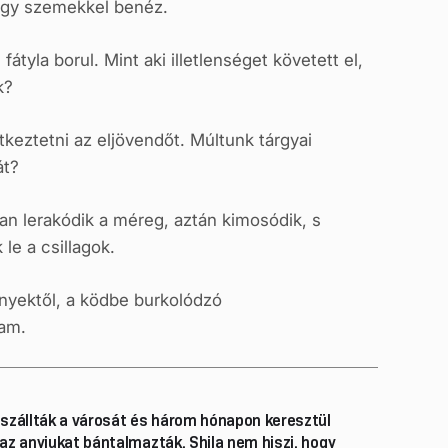
 nagy szemekkel benéz.
tyla borul. Mint aki illetlenséget követett el,
k?
keztetni az eljövendőt. Múltunk tárgyai
át?
ban lerakódik a méreg, aztán kimosódik, s
le a csillagok.
nyektől, a ködbe burkolódzó
ram.
gszállták a városát és három hónapon keresztül
 az anyjukat bántalmazták. Shila nem hiszi, hogy