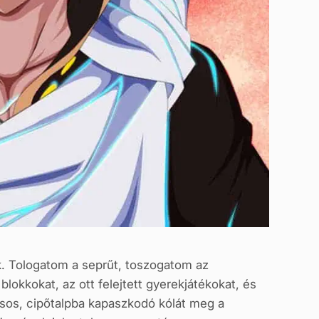
ok. Tologatom a seprűt, toszogatom az
okkokat, az ott felejtett gyerekjátékokat, és
csos, cipőtalpba kapaszkodó kólát meg a