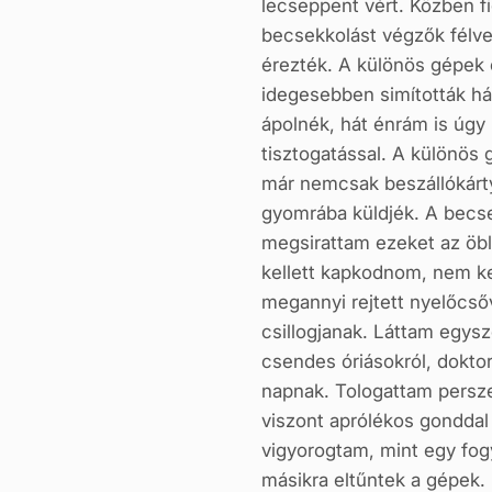
lecseppent vért. Közben fi
becsekkolást végzők félve 
érezték. A különös gépek 
idegesebben simították hát
ápolnék, hát énrám is úgy
tisztogatással. A különös
már nemcsak beszállókárty
gyomrába küldjék. A becse
megsirattam ezeket az öb
kellett kapkodnom, nem ke
megannyi rejtett nyelőcs
csillogjanak. Láttam egysz
csendes óriásokról, doktor
napnak. Tologattam persze 
viszont aprólékos gonddal
vigyorogtam, mint egy fog
másikra eltűntek a gépek.