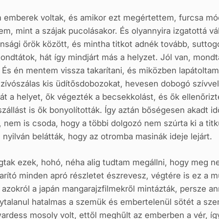
 emberek voltak, és amikor ezt megértettem, furcsa 
m, mint a szájak pucolásakor. És olyannyira izgatottá vá
nsági őrök között, és mintha titkot adnék tovább, suttog
dtátok, hát így mindjárt más a helyzet. Jól van, mondtá
. És én mentem vissza takarítani, és miközben lapátolta
ívószálas kis üdítősdobozokat, hevesen dobogó szívvel
 át a helyet, ők végezték a becsekkolást, és ők ellenőriz
zállást is ők bonyolították. Így aztán bőségesen akadt 
nem is csoda, hogy a többi dolgozó nem szúrta ki a titkuk
nyilván belátták, hogy az otromba masinák ideje lejárt.
tak ezek, hohó, néha alig tudtam megállni, hogy meg n
karító minden apró részletet észrevesz, végtére is ez a
 azokról a japán mangarajzfilmekről mintázták, persze ann
ánytalanul hatalmas a szemük és embertelenül sötét a sz
ardess mosoly volt, ettől meghűlt az emberben a vér, íg