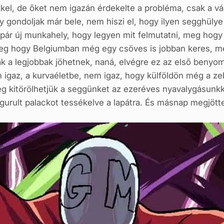
kkel, de őket nem igazán érdekelte a probléma, csak a vá
 gondoljak már bele, nem hiszi el, hogy ilyen segghülye 
t pár új munkahely, hogy legyen mit felmutatni, meg hog
eg hogy Belgiumban még egy csöves is jobban keres, me
k a legjobbak jöhetnek, naná, elvégre ez az első benyom
 igaz, a kurvaéletbe, nem igaz, hogy külföldön még a zeb
eg kitörölhetjük a seggünket az ezeréves nyavalygásunkk
gurult palackot tessékelve a lapátra. És másnap megjötte