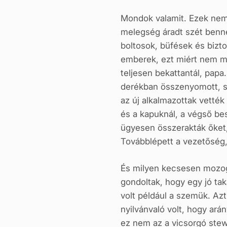
Mondok valamit. Ezek nem
melegség áradt szét benne
boltosok, büfések és bizto
emberek, ezt miért nem mon
teljesen bekattantál, papa
derékban összenyomott, sz
az új alkalmazottak vették
és a kapuknál, a végső bes
ügyesen összerakták őket, 
Továbblépett a vezetőség, 
És milyen kecsesen mozog
gondoltak, hogy egy jó ta
volt például a szemük. Azt
nyilvánvaló volt, hogy ar
ez nem az a vicsorgó stew