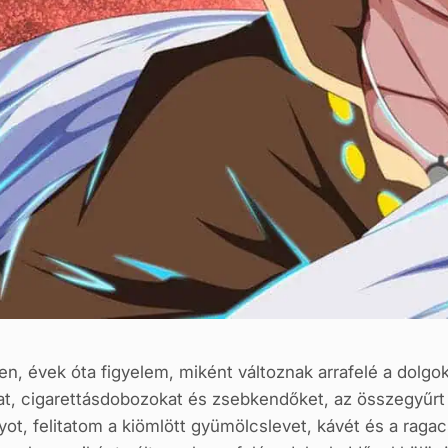
ren, évek óta figyelem, miként változnak arrafelé a dolg
, cigarettásdobozokat és zsebkendőket, az összegyűrt bl
t, felitatom a kiömlött gyümölcslevet, kávét és a raga