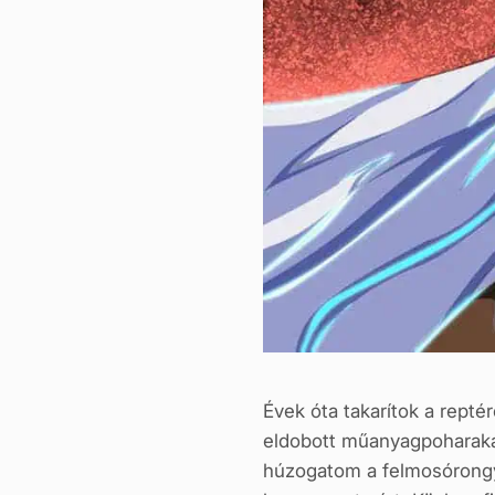
Évek óta takarítok a repté
eldobott műanyagpoharakat
húzogatom a felmosórongyo