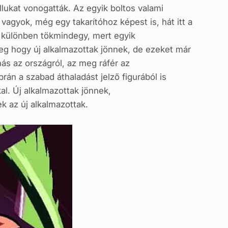
llukat vonogatták. Az egyik boltos valami
vagyok, még egy takarítóhoz képest is, hát itt a
y különben tökmindegy, mert egyik
g hogy új alkalmazottak jönnek, de ezeket már
ás az országról, az meg ráfér az
rán a szabad áthaladást jelző figurából is
al. Új alkalmazottak jönnek,
k az új alkalmazottak.