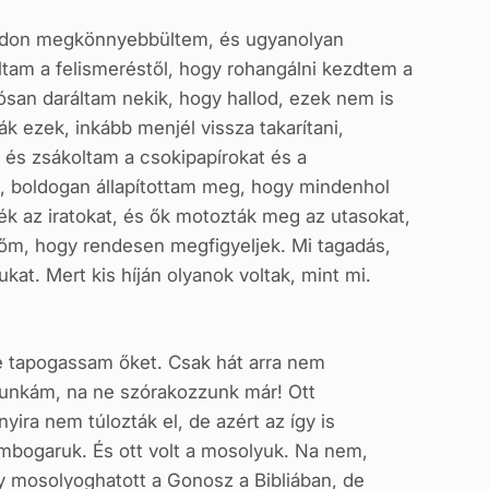
módon megkönnyebbültem, és ugyanolyan
ltam a felismeréstől, hogy rohangálni kezdtem a
ósan daráltam nekik, hogy hallod, ezek nem is
k ezek, inkább menjél vissza takarítani,
m és zsákoltam a csokipapírokat és a
, boldogan állapítottam meg, hogy mindenhol
ték az iratokat, és ők motozták meg az utasokat,
időm, hogy rendesen megfigyeljek. Mi tagadás,
at. Mert kis híján olyanok voltak, mint mi.
e tapogassam őket. Csak hát arra nem
 munkám, na ne szórakozzunk már! Ott
yira nem túlozták el, de azért az így is
embogaruk. És ott volt a mosolyuk. Na nem,
y mosolyoghatott a Gonosz a Bibliában, de