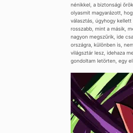
nénikkel, a biztonsági őrö
olyasmit magyarázott, hogy
választás, úgyhogy kellet
rosszabb, mint a másik, m
nagyon megszűrik, ide csa
országra, különben is, nem
világsztár lesz, idehaza m
gondoltam letörten, egy el