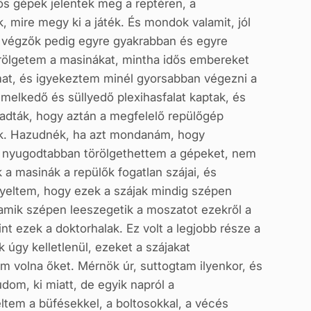
nös gépek jelentek meg a reptéren, a
, mire megy ki a játék. És mondok valamit, jól
t végzők pedig egyre gyakrabban és egyre
törölgetem a masinákat, mintha idős embereket
mat, és igyekeztem minél gyorsabban végezni a
elkedő és süllyedő plexihasfalat kaptak, és
adták, hogy aztán a megfelelő repülőgép
tak. Hazudnék, ha azt mondanám, hogy
r nyugodtabban törölgethettem a gépeket, nem
 masinák a repülők fogatlan szájai, és
yeltem, hogy ezek a szájak mindig szépen
k, amik szépen leeszegetik a moszatot ezekről a
t ezek a doktorhalak. Ez volt a legjobb része a
 úgy kelletlenül, ezeket a szájakat
m volna őket. Mérnök úr, suttogtam ilyenkor, és
om, ki miatt, de egyik napról a
ltem a büfésekkel, a boltosokkal, a vécés