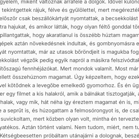
gyelem, miként változnak arrafelé a dolgok. Idővel külö
tekintgettek rájuk, félve és gyűlölettel, mert megérezték
először csak beszállókártyát nyomtattak, a becsekkolás
ra hajukat, és amikor látták, hogy olyan féltő gonddal 
 pillantgattak, hogy akaratlanul is összébb húztam maga
 gépek aztán növekedésnek indultak, és gombnyomásra em
át nyomtattak, már az utasok bőröndjeit is magukba fog
kkolást végzők pedig egyik napról a másikra felszívód
lítőszagú fennhéjázókat. Mert mondok valamit. Most má
llett összehúznom magamat. Úgy képzeltem, hogy ezek a
ővel kötődnek a levegőbe emelkedő gyomorhoz. És én üg
er egy filmet a kis halakról, amik a bálnákat tisztogatjá
halak, vagy mik, hát néha így éreztem magamat én is, min
a seprűt is, és húzogattam a felmosórongyot is, de csak
 suvickoltam, mert közben olyan volt, mintha én tervezte
yatékos. Aztán történt valami. Nem tudom, miért, nem tud
 Kétségbeesetten próbáltam utánajárni a dolognak, beszé