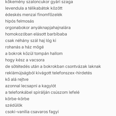
kőkemény szaloncukor gyári szaga
levendula a télikabátok között
édeskés menzai finomfőzelék
hipós felmosás
orgonabokor anyáknapjahajnalára
homokozóban elásott barbibaba
csak néhány szál haj lóg ki
rohanás a ház mögé
a bokrok közül tompán hallom
hogy kész a vacsora
de sötétedés után a bokrokban csontvázak laknak
reklámújságból kivágott telefonszex-hirdetés
kő alá rejtve
azonnal lecsapni a kagylót
a telefonkábel spirálján csúszom lefelé
körbe-körbe
szédülök
csoki-vanília csavaros fagyi