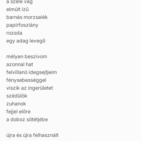
a széle vág
elmúlt ízű
barnás morzsalék
papírfoszlány
rozsda
egy adag levegő
mélyen beszívom
azonnal hat
felvillanó idegsejtjeim
fénysebességgel
viszik az ingerületet
szédülök
zuhanok
fejjel előre
a doboz sötétjébe
újra és újra felhasznált