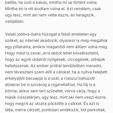
belőle, ha szól a kakas, mintha mi se történt volna.
Mintha én is ott aludtam volna el. Azt remélem, csak
úgy tesz, mint aki nem vette észre, és haragszik,
valójában.
Valaki jobbra-balra húzogat a felső emeleten egy
széket, az internet akadozik, olyankor is meg-megállok
egy pillanatra, amikor magamtól nem álltam volna meg.
Hogy mást is zavar, arra abból lehet következtetni,
hogy az egyik oldalról nyögések, ciccegések, sóhajok
hallatszanak. Az ember próbál lendületben maradni,
nem téveszteni szem elől a célokat, ha a nyitva felejtett
erkélyajtót becsapja is a szél, a rosszul behúzott
ablakon be is szivárog a cigarettafüst. Ha fáj is a
körme, akkor sem tart szünetet, várva várja, hogy a
másik visszatérjen, úgy tesz, mint aki nem veszi észre,
hogy megint az utcára pöckölte a csikket. És azt is
látja, merre célzott, pontosan emlékszik, hol parkoltak,