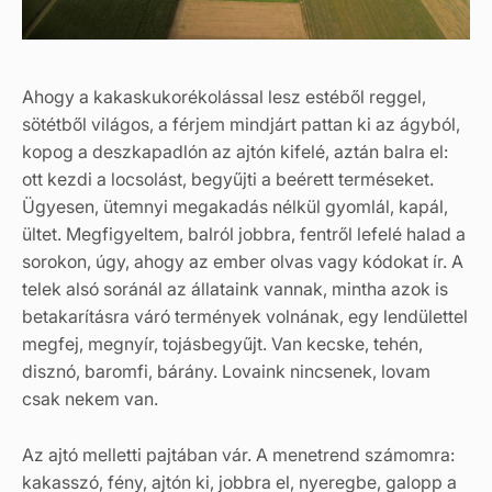
Ahogy a kakaskukorékolással lesz estéből reggel,
sötétből világos, a férjem mindjárt pattan ki az ágyból,
kopog a deszkapadlón az ajtón kifelé, aztán balra el:
ott kezdi a locsolást, begyűjti a beérett terméseket.
Ügyesen, ütemnyi megakadás nélkül gyomlál, kapál,
ültet. Megfigyeltem, balról jobbra, fentről lefelé halad a
sorokon, úgy, ahogy az ember olvas vagy kódokat ír. A
telek alsó soránál az állataink vannak, mintha azok is
betakarításra váró termények volnának, egy lendülettel
megfej, megnyír, tojásbegyűjt. Van kecske, tehén,
disznó, baromfi, bárány. Lovaink nincsenek, lovam
csak nekem van.
Az ajtó melletti pajtában vár. A menetrend számomra:
kakasszó, fény, ajtón ki, jobbra el, nyeregbe, galopp a