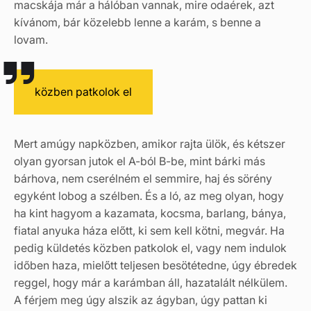
macskája már a hálóban vannak, mire odaérek, azt
kívánom, bár közelebb lenne a karám, s benne a
lovam.
közben patkolok el
Mert amúgy napközben, amikor rajta ülök, és kétszer
olyan gyorsan jutok el A-ból B-be, mint bárki más
bárhova, nem cserélném el semmire, haj és sörény
egyként lobog a szélben. És a ló, az meg olyan, hogy
ha kint hagyom a kazamata, kocsma, barlang, bánya,
fiatal anyuka háza előtt, ki sem kell kötni, megvár. Ha
pedig küldetés közben patkolok el, vagy nem indulok
időben haza, mielőtt teljesen besötétedne, úgy ébredek
reggel, hogy már a karámban áll, hazatalált nélkülem.
A férjem meg úgy alszik az ágyban, úgy pattan ki