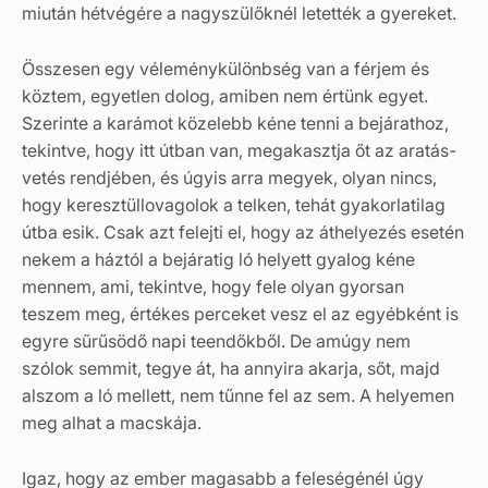
miután hétvégére a nagyszülőknél letették a gyereket.
Összesen egy véleménykülönbség van a férjem és
köztem, egyetlen dolog, amiben nem értünk egyet.
Szerinte a karámot közelebb kéne tenni a bejárathoz,
tekintve, hogy itt útban van, megakasztja őt az aratás-
vetés rendjében, és úgyis arra megyek, olyan nincs,
hogy keresztüllovagolok a telken, tehát gyakorlatilag
útba esik. Csak azt felejti el, hogy az áthelyezés esetén
nekem a háztól a bejáratig ló helyett gyalog kéne
mennem, ami, tekintve, hogy fele olyan gyorsan
teszem meg, értékes perceket vesz el az egyébként is
egyre sűrűsödő napi teendőkből. De amúgy nem
szólok semmit, tegye át, ha annyira akarja, sőt, majd
alszom a ló mellett, nem tűnne fel az sem. A helyemen
meg alhat a macskája.
Igaz, hogy az ember magasabb a feleségénél úgy