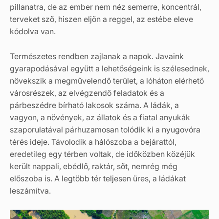
pillanatra, de az ember nem néz semerre, koncentrál,
terveket sző, hiszen eljön a reggel, az estébe eleve
kódolva van.
Természetes rendben zajlanak a napok. Javaink
gyarapodásával együtt a lehetőségeink is szélesednek,
növekszik a megművelendő terület, a lóháton elérhető
városrészek, az elvégzendő feladatok és a
párbeszédre bírható lakosok száma. A ládák, a
vagyon, a növények, az állatok és a fiatal anyukák
szaporulatával párhuzamosan tolódik ki a nyugovóra
térés ideje. Távolodik a hálószoba a bejárattól,
eredetileg egy térben voltak, de időközben közéjük
került nappali, ebédlő, raktár, sőt, nemrég még
előszoba is. A legtöbb tér teljesen üres, a ládákat
leszámítva.