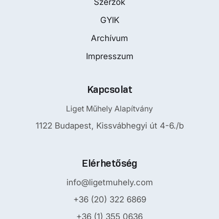
Szerzők
GYIK
Archívum
Impresszum
Kapcsolat
Liget Műhely Alapítvány
1122 Budapest, Kissvábhegyi út 4-6./b
Elérhetőség
info@ligetmuhely.com
+36 (20) 322 6869
+36 (1) 355 0636