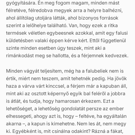
gyógyítására. Én meg fogom magam, minden mást
félretéve, félredobva megyek arra a helyre balhézni,
ahol állítólag utoljára látták, ahol bizonyos források
szerint a lelőhelye található. Van, hogy ezek a ritka
termések véletlen egybeesnek azokkal, amit egy falusi
küldetésben valaki éppen kérve kért. Ettől függetlenül
szinte minden esetben úgy teszek, mint aki a
rimánkodást meg se hallotta, és a férjemnek kedvezek.
Minden vágyát teljesítem, még ha a falubeliek nem is
értik, miért nem teszem, amit tehetnék pedig. Ha jövök
haza a várva várt kinccsel, a férjem már a kapuban áll,
mint aki az osztott képernyő egyik bal feléről a jobbra
is átlát, és tudja, hogy hamarosan érkezem. Ezt a
lehetőséget, a lehetőség gondolatát persze az ember
elhessegeti, ahogy azt is, hogy – feltéve, ha egyáltalán
akarna –, a kapun is kimehetne. Nem les át, nem megy
ki. Egyébként is, mit csinálna odakint? Rázná a fákat,