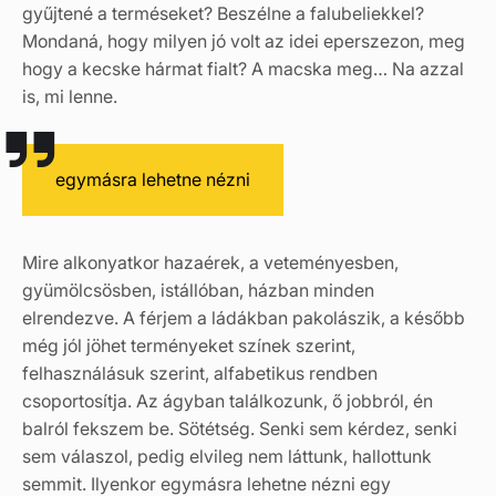
gyűjtené a terméseket? Beszélne a falubeliekkel?
Mondaná, hogy milyen jó volt az idei eperszezon, meg
hogy a kecske hármat fialt? A macska meg… Na azzal
is, mi lenne.
egymásra lehetne nézni
Mire alkonyatkor hazaérek, a veteményesben,
gyümölcsösben, istállóban, házban minden
elrendezve. A férjem a ládákban pakolászik, a később
még jól jöhet terményeket színek szerint,
felhasználásuk szerint, alfabetikus rendben
csoportosítja. Az ágyban találkozunk, ő jobbról, én
balról fekszem be. Sötétség. Senki sem kérdez, senki
sem válaszol, pedig elvileg nem láttunk, hallottunk
semmit. Ilyenkor egymásra lehetne nézni egy