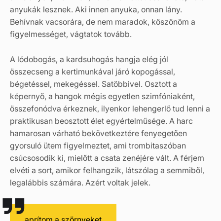
anyukák lesznek. Aki innen anyuka, onnan lány.
Behívnak vacsorára, de nem maradok, köszönöm a
figyelmességet, vágtatok tovább.
A lódobogás, a kardsuhogás hangja elég jól
összecseng a kertimunkával járó kopogással,
bégetéssel, mekegéssel. Satöbbivel. Osztott a
képernyő, a hangok mégis egyetlen szimfóniaként,
összefonódva érkeznek, ilyenkor lehengerlő tud lenni a
praktikusan beosztott élet egyértelműsége. A harc
hamarosan várható bekövetkeztére fenyegetően
gyorsuló ütem figyelmeztet, ami trombitaszóban
csúcsosodik ki, mielőtt a csata zenéjére vált. A férjem
elvéti a sort, amikor felhangzik, látszólag a semmiből,
legalábbis számára. Azért voltak jelek.
aprítom a szörnyeket