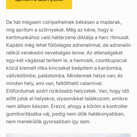
De hát mégsem csiripelhetnek békésen a madarak,
míg aprítom a szörnyeket. Még az kéne, hogy a
kertimunkához való háttérzene diktálja a harc ritmusát.
Kapálni még lehet fölösleges adrenalinnal, de adrenalin
nélkül verekedni nevetséges lenne. Az ellenségeket
egy-két vágással terítem le, a hamvaik, csontkupacuk
közül kiemelt ritka kincseket beépítem a kardomba,
vállvédőmbe, palástomba. Mindennek helye van, és
minden hely, ami van, feltölthető valamivel.
Előfordulnak azért rizikósabb helyzetek. Van, hogy idő
előtt jutok el helyekre, olyasmikkel találkozom, amikre
nem álltam készen. Érezni, ahogy a köröm a kontroller
gumiborításába váj, pedig nem ütök hatékonyabban,
nem menekülök gyorsabban így sem.