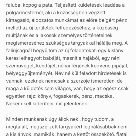
faluba, kopog a pata. Teljesített küldetések leadása a
polgármesternél, aki a közösségben végzett
kimagasló, áldozatos munkámat az előre beígért pénz
mellett az új területek felfedezéséhez, a közösség
múltjának és a lakosok személyes történeteinek
megismeréséhez szükséges tárgyakkal hálálja meg. A
faliújságnál begyűjtöm az új feladatokat: egy kislány
keresi elhagyott babáját, masnit a hajából, egy néni
szemüvegét, kendőjét, néhai férjének kedvenc pipáját,
bélyeggyűjteményét. Név nélkül feladott hirdetések is
vannak, ezeknek nemcsak a szerzője ismeretlen, de
maga a küldetés sem világos, van, hogy az egész csak
egyetlen rajz: könyv, fogaskerék, pénz, macska.
Nekem kell kideríteni, mit jelentenek.
Minden munkának úgy állok neki, hogy tudom, a
megtalált, megszerzett tárgyakért leghálásabbak nem
a kislányok, mamikák, hanem a kettőt összekötő, fiatal