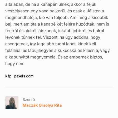
általában, de ha a kanapén ülnek, akkor a fejük
veszélyesen egy vonalba kerül, és csak a Jóisten a
megmondhatója, kié van feljebb. Ami még a kisebbik
baj, mert amióta a kanapé két felére húzódtak, nem is
fentről és alulról látszanak, inkább jobbról és balról
levőnek tűnnek fel. Viszont, ha úgy adódna, hogy
csengetnek, így legalább tudni lehet, kinek kell
felállnia, és lábujjhegyen a kukucskálón kilesnie, vagy
a kapunyitót megnyomnia. És az embernek biztos,
hogy nem.
kép | pexels.com
Szerző
Maczák Orsolya Rita