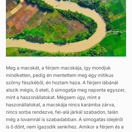
Meg a macskát, a férjem macskája, így mondjuk
mindketten, pedig én mentettem meg egy mitikus
szörny fészkéből, én hoztam haza. A férjem lábánál
alszik mégis, ő eteti, ő simogatja meg naponta egyszer,
mint a haszonállatokat. Mégsem úgy, mint a
haszonállatokat, a macskája nincs karámba zárva,
nincs sorba rendezve, fel-alá járkál szabadon, talán
még a lovamnál is szabadabban. A simogatás idejéről
is ő dönt, nem igazodik senkihez. Amikor a férjem és a