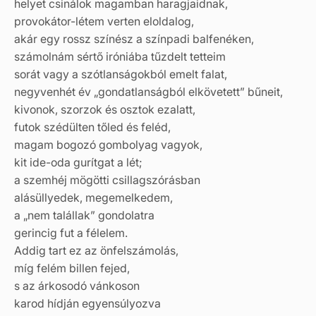
helyet csinálok magamban haragjaidnak,
provokátor-létem verten eloldalog,
akár egy rossz színész a színpadi balfenéken,
számolnám sértő iróniába tűzdelt tetteim
sorát vagy a szótlanságokból emelt falat,
negyvenhét év „gondatlanságból elkövetett” bűneit,
kivonok, szorzok és osztok ezalatt,
futok szédülten tőled és feléd,
magam bogozó gombolyag vagyok,
kit ide-oda gurítgat a lét;
a szemhéj mögötti csillagszórásban
alásüllyedek, megemelkedem,
a „nem talállak” gondolatra
gerincig fut a félelem.
Addig tart ez az önfelszámolás,
míg felém billen fejed,
s az árkosodó vánkoson
karod hídján egyensúlyozva