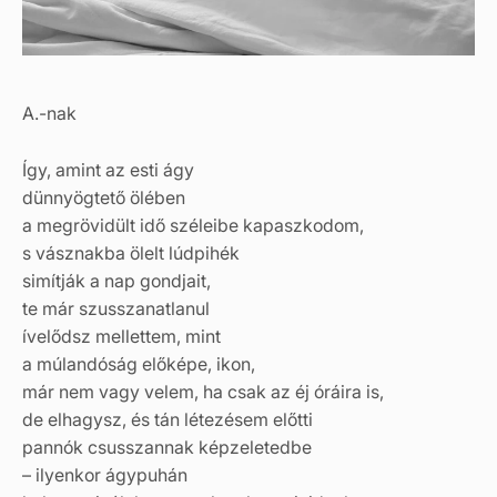
A.-nak
Így, amint az esti ágy
dünnyögtető ölében
a megrövidült idő széleibe kapaszkodom,
s vásznakba ölelt lúdpihék
simítják a nap gondjait,
te már szusszanatlanul
ívelődsz mellettem, mint
a múlandóság előképe, ikon,
már nem vagy velem, ha csak az éj óráira is,
de elhagysz, és tán létezésem előtti
pannók csusszannak képzeletedbe
– ilyenkor ágypuhán