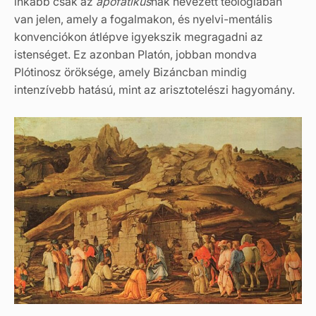
inkább csak az
apofatikus
nak nevezett teológiában
van jelen, amely a fogalmakon, és nyelvi-mentális
konvenciókon átlépve igyekszik megragadni az
istenséget. Ez azonban Platón, jobban mondva
Plótinosz öröksége, amely Bizáncban mindig
intenzívebb hatású, mint az arisztotelészi hagyomány.