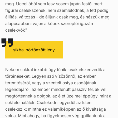
meg. Uccellóból sem lesz sosem japán festő, mert
figurái cselekszenek, nem szemlélődnek, a tett pedig
állítás, változás – de álljunk csak meg, és nézzük meg
alaposabban: vajon a képek szereplői igazán
cselekvők?
síkba-börtönzött lény
Nekem sokkal inkább úgy tűnik, csak elszenvedik a
történéseket. Legyen szó vízözönről, az ember
teremtéséről, vagy a szentelt ostya csodájának
legendájáról, az ember mindenütt passzív fél, akivel
megtörténnek a dolgok, az élet üzelmei éppúgy, mint a
sokféle halálok. Cselekedni egyedül az Isten
cselekszik: mintha ez valamiképpen az ő kiváltsága
volna. Mint ahogy, ha figyelmesen végigpillantunk a