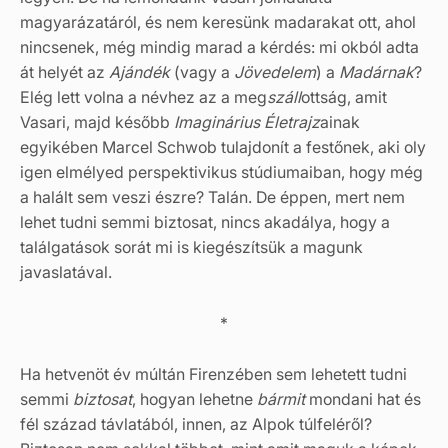
magyarázatáról, és nem keresünk madarakat ott, ahol
nincsenek, még mindig marad a kérdés: mi okból adta
át helyét az
Ajándék
(vagy a
Jövedelem
) a
Madárnak
?
Elég lett volna a névhez az a meg
száll
ottság, amit
Vasari, majd később
Imaginárius Életrajz
ainak
egyikében Marcel Schwob tulajdonít a festőnek, aki oly
igen elmélyed perspektivikus stúdiumaiban, hogy még
a halált sem veszi észre? Talán. De éppen, mert nem
lehet tudni semmi biztosat, nincs akadálya, hogy a
találgatások sorát mi is kiegészítsük a magunk
javaslatával.
*
Ha hetvenöt év múltán Firenzében sem lehetett tudni
semmi
biztosat
, hogyan lehetne
bármit
mondani hat és
fél század távlatából, innen, az Alpok túlfeléről?