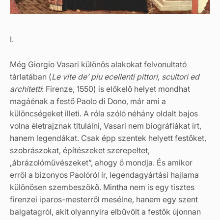
I.
Még Giorgio Vasari különös alakokat felvonultató
tárlatában (
Le vite de’ piu ecellenti pittori, scultori ed
architetti
: Firenze, 1550) is előkelő helyet mondhat
magáénak a festő Paolo di Dono, már ami a
különcségeket illeti. A róla szóló néhány oldalt bajos
volna életrajznak titulálni, Vasari nem biográfiákat írt,
hanem legendákat. Csak épp szentek helyett festőket,
szobrászokat, építészeket szerepeltet,
„ábrázolóművészeket”, ahogy ő mondja. És amikor
erről a bizonyos Paolóról ír, legendagyártási hajlama
különösen szembeszökő. Mintha nem is egy tisztes
firenzei iparos-mesterről mesélne, hanem egy szent
balgatagról, akit olyannyira elbűvölt a festők újonnan