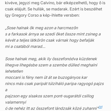
kivéve, jegyzi meg Calvino, bár elképzelhető, hogy ő is
csak elájult. Se hullák, se madarak. Ezért is beszélhet
így Gregory Corso a kép-ihlette versben:
„Sose halnak ők meg azon a harcmezőn
s a farkasok árnya se szedi őket össze mint zsineg a
kévét a teljes látkörön csak várnak hogy befalják
mi a csatából marad…
Sose halnak meg, akik ily összefonódva küzdenek
lihegve lihegésbe szem a szembe dülled meghalni
lehetetlen
moccani is fény nem üt át se buzogányos kar
nincs más csak paripát túlziháló paripa ragyogó pajzs
a
pajzson egy sisakos szem pont-sugarától csillog
valamennyi
[2]
ó de nehéz itt az összefont lándzsák közé zuhanni”