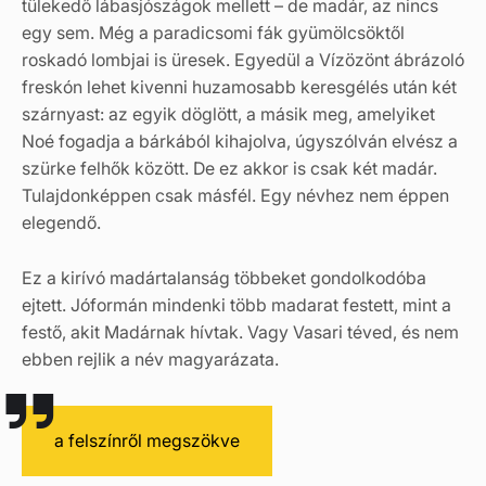
tülekedő lábasjószágok mellett – de madár, az nincs
egy sem. Még a paradicsomi fák gyümölcsöktől
roskadó lombjai is üresek. Egyedül a Vízözönt ábrázoló
freskón lehet kivenni huzamosabb keresgélés után két
szárnyast: az egyik döglött, a másik meg, amelyiket
Noé fogadja a bárkából kihajolva, úgyszólván elvész a
szürke felhők között. De ez akkor is csak két madár.
Tulajdonképpen csak másfél. Egy névhez nem éppen
elegendő.
Ez a kirívó madártalanság többeket gondolkodóba
ejtett. Jóformán mindenki több madarat festett, mint a
festő, akit Madárnak hívtak. Vagy Vasari téved, és nem
ebben rejlik a név magyarázata.
a felszínről megszökve