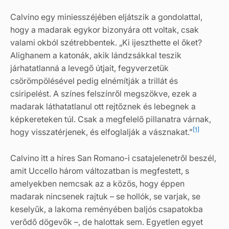
Calvino egy miniesszéjében eljátszik a gondolattal,
hogy a madarak egykor bizonyára ott voltak, csak
valami okból szétrebbentek. „Ki ijeszthette el őket?
Alighanem a katonák, akik lándzsákkal teszik
járhatatlanná a levegő útjait, fegyverzetük
csörömpölésével pedig elnémítják a trillát és
csiripelést. A színes felszínről megszökve, ezek a
madarak láthatatlanul ott rejtőznek és lebegnek a
képkereteken túl. Csak a megfelelő pillanatra várnak,
[1]
hogy visszatérjenek, és elfoglalják a vásznakat.”
Calvino itt a híres San Romano-i csatajelenetről beszél,
amit Uccello három változatban is megfestett, s
amelyekben nemcsak az a közös, hogy éppen
madarak nincsenek rajtuk – se hollók, se varjak, se
keselyűk, a lakoma reményében baljós csapatokba
verődő dögevők –, de halottak sem. Egyetlen egyet