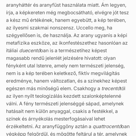
aranyháttér és aranyfüst használata miatt. Ám legyen,
írja, a képkereten még megbocsátható, elvégre jót tesz
a kész mű értékének, hanem egyebütt, a kép terében,
az ilyesmi szakmai nonszensz. Uccello meg, ha
szégyellősen is, de használja. Az arany ugyanis a képi
metafizika eszköze, az ikonfestészethez hasonlóan az
itáliai
duecentó
ban is a természetihez képest
magasabb rendű jelenlét jelzésére hivatott: olyan
fényként utal Istenre, amely nem természeti jelenség,
nem is a kép terében keletkező, fiktív megvilágítás
eredménye, hanem változatlan, és a színekhez képest
egészen más minőségű elem. Csakhogy a
trecentó
tól
az ilyen nyílt teologizálás kezdett szalonképtelenné
válni. A fény természeti jelenséggé sápad, amelynek
hatásait nem külön anyaggal, csakis a festékkel, a
színek és árnyékolás mesterfogásaival lehet
érzékeltetni. Az aranyfüggöny aztán a
quattrocentó
ban
végképp felgördül, és mögötte feltárul a tér, amelynek