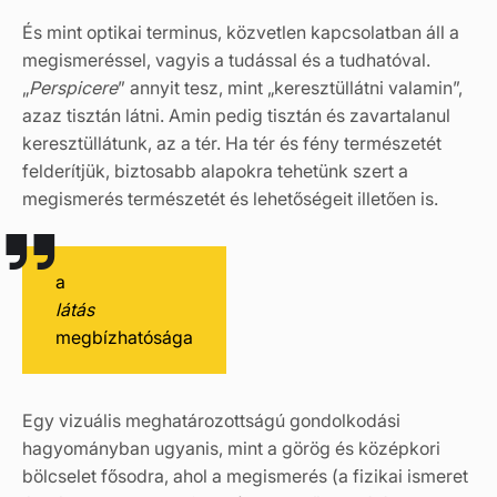
És mint optikai terminus, közvetlen kapcsolatban áll a
megismeréssel, vagyis a tudással és a tudhatóval.
„
Perspicere
” annyit tesz, mint „keresztüllátni valamin”,
azaz tisztán látni. Amin pedig tisztán és zavartalanul
keresztüllátunk, az a tér. Ha tér és fény természetét
felderítjük, biztosabb alapokra tehetünk szert a
megismerés természetét és lehetőségeit illetően is.
a
látás
megbízhatósága
Egy vizuális meghatározottságú gondolkodási
hagyományban ugyanis, mint a görög és középkori
bölcselet fősodra, ahol a megismerés (a fizikai ismeret