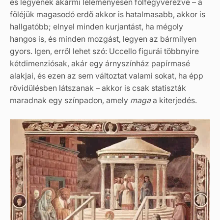
és legyenek akármi leleményesen fölfegyverezve – a
föléjük magasodó erdő akkor is hatalmasabb, akkor is
hallgatóbb; elnyel minden kurjantást, ha mégoly
hangos is, és minden mozgást, legyen az bármilyen
gyors. Igen, erről lehet szó: Uccello figurái többnyire
kétdimenziósak, akár egy árnyszínház papírmasé
alakjai, és ezen az sem változtat valami sokat, ha épp
rövidülésben látszanak – akkor is csak statiszták
maradnak egy színpadon, amely
maga
a kiterjedés.