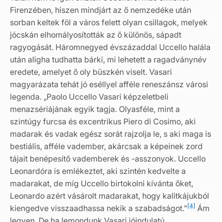
Firenzében, hiszen mindjárt az ő nemzedéke után
sorban keltek föl a város felett olyan csillagok, melyek
jócskán elhomályosították az ő különös, sápadt
ragyogását. Háromnegyed évszázaddal Uccello halála
után aligha tudhatta bárki, mi lehetett a ragadványnév
eredete, amelyet ő oly büszkén viselt. Vasari
magyarázata tehát jó eséllyel afféle reneszánsz városi
legenda. „Paolo Uccello Vasari képzeletbeli
menazsériájának egyik tagja. Olyasféle, mint a
szintúgy furcsa és excentrikus Piero di Cosimo, aki
madarak és vadak egész sorát rajzolja le, s aki maga is
bestiális, afféle vadember, akárcsak a képeinek zord
tájait benépesítő vademberek és -asszonyok. Uccello
Leonardóra is emlékeztet, aki szintén kedvelte a
madarakat, de míg Uccello birtokolni kívánta őket,
Leonardo azért vásárolt madarakat, hogy kalitkájukból
[4]
kiengedve visszaadhassa nekik a szabadságot.”
Ám
legyen. De ha lemondunk Vasari jóindulatú