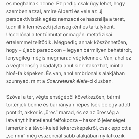
és meghalnak benne. Ez pedig csak úgy lehet, hogy
szemben azzal, amire Alberti és vele az új
perspektivisták egész nemzedéke használja a teret,
tudniillik természeti jelenségként és tartályként,
Uccellónál a tér túlmutat önmagán: metafizikai
értelemmel telítődik. Mégpedig annak köszönhetően,
hogy – újabb paradoxon – legyen bármilyen behatárolt,
lényegileg mégis megmarad végtelennek. Van, ahol ez
a végtelenség akadálytalanul kibontakozhat, mint a
Noé-falképeken. És van, ahol embrionális alakjában
szunnyad, mint a
Szerzetesek élete
-ciklusban.
Szóval a tér, végtelenségéből következően, bármi
történjék benne és bárhányan népesítsék be egy adott
pontját, akkor is „üres” marad, és ez az üresség a
látványt hihetetlenül felfokozza – hasonló jelenséget
ismerünk a távol-keleti tekercsképekről, csak épp ott a
„semmi” még esszenciálisabb alakjában nyilatkozik