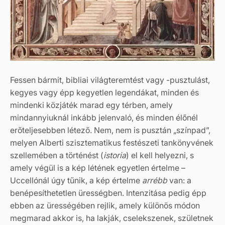
Fessen bármit, bibliai világteremtést vagy -pusztulást,
kegyes vagy épp kegyetlen legendákat, minden és
mindenki közjáték marad egy térben, amely
mindannyiuknál inkább jelenvaló, és minden élőnél
erőteljesebben létező. Nem, nem is pusztán „színpad”,
melyen Alberti szisztematikus festészeti tankönyvének
szellemében a történést (
istoria
) el kell helyezni, s
amely végül is a kép létének egyetlen értelme –
Uccellónál úgy tűnik, a kép értelme
arrébb
van: a
benépesíthetetlen ürességben. Intenzitása pedig épp
ebben az ürességében rejlik, amely különös módon
megmarad akkor is, ha lakják, cselekszenek, születnek