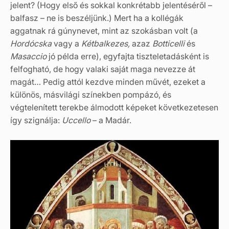
jelent? (Hogy első és sokkal konkrétabb jelentéséről –
balfasz – ne is beszéljünk.) Mert ha a kollégák
aggatnak rá gúnynevet, mint az szokásban volt (a
Hordócska
vagy a
Kétbalkezes,
azaz
Botticelli
és
Masaccio
jó példa erre), egyfajta tiszteletadásként is
felfogható, de hogy valaki saját maga nevezze át
magát… Pedig attól kezdve minden művét, ezeket a
különös, másvilági színekben pompázó, és
végtelenített terekbe álmodott képeket következetesen
így szignálja:
Uccello
– a Madár.