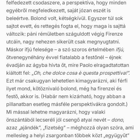
felfedezett csodaszere, a perspektíva, hogy minden
egyébről megfeledkezett, saját józan eszét is
beleértve. Bolond volt, kétségkívül. Egyszer túl sok
sajtot evett, és rettegés fogta el, hogy maga is sajttá
változik: páni rémületben száguldott végig Firenze
utcáin, nagy nehezen sikerült csak megnyugtatni.
Máskor ifjú felesége – a szó szoros értelmében
ifjú
,
ötvenegynéhány évvel fiatalabb a festőnél – éjnek
évadján az ágyba hívta őt, mire Paolo elragadtatottan
kiáltott fel: „
Oh, che dolce cosa è questa prospettiva!”.
Ezt már csakugyan lehetetlen kimagyarázni, aki férfi
ilyet mond, kötöznivaló bolond, még ha firenzei és
festő, akkor is. (Habár nem kizárható, hogy abban a
pillanatban esetleg másféle perspektívákra gondolt.)
Mi mással lehetne magyarázni, hogy valaki
önszántából lecseréli jól csengő atyai nevét –
dono
,
azaz „ajándék”, „fizetség” – méghozzá olyan szóra, ami
mellesleg a helyi zsargonban többek közt „együgyűt”