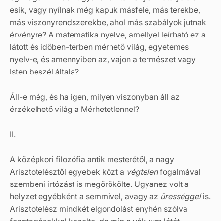
esik, vagy nyílnak még kapuk másfelé, más terekbe,
más viszonyrendszerekbe, ahol más szabályok jutnak
érvényre? A matematika nyelve, amellyel leírható ez a
látott és időben-térben mérhető világ, egyetemes
nyelv-e, és amennyiben az, vajon a természet vagy
Isten beszél általa?
Áll-e még, és ha igen, milyen viszonyban áll az
érzékelhető világ a Mérhetetlennel?
II.
A középkori filozófia antik mesterétől, a nagy
Arisztotelésztől egyebek közt a
végtelen
fogalmával
szembeni irtózást is megörökölte. Ugyanez volt a
helyzet egyébként a semmivel, avagy az
ürességgel
is.
Arisztotelész mindkét elgondolást enyhén szólva
fenntartásokkal kezelte, de míg a vákuum létét