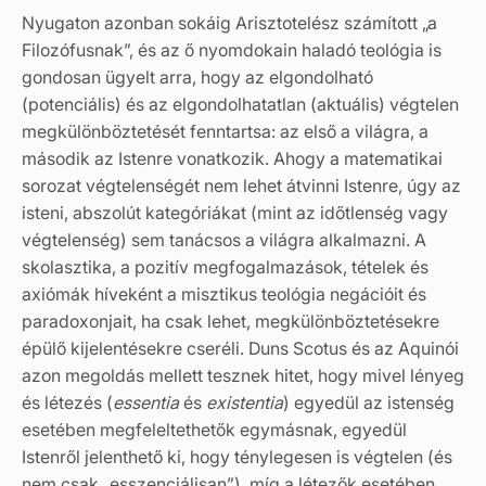
Nyugaton azonban sokáig Arisztotelész számított „a
Filozófusnak”, és az ő nyomdokain haladó teológia is
gondosan ügyelt arra, hogy az elgondolható
(potenciális) és az elgondolhatatlan (aktuális) végtelen
megkülönböztetését fenntartsa: az első a világra, a
második az Istenre vonatkozik. Ahogy a matematikai
sorozat végtelenségét nem lehet átvinni Istenre, úgy az
isteni, abszolút kategóriákat (mint az időtlenség vagy
végtelenség) sem tanácsos a világra alkalmazni. A
skolasztika, a pozitív megfogalmazások, tételek és
axiómák híveként a misztikus teológia negációit és
paradoxonjait, ha csak lehet, megkülönböztetésekre
épülő kijelentésekre cseréli. Duns Scotus és az Aquinói
azon megoldás mellett tesznek hitet, hogy mivel lényeg
és létezés (
essentia
és
existentia
) egyedül az istenség
esetében megfeleltethetők egymásnak, egyedül
Istenről jelenthető ki, hogy ténylegesen is végtelen (és
nem csak „esszenciálisan”), míg a létezők esetében,