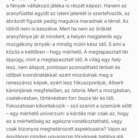
a fények váltakozó játéka is részét képezi. Hanem az
aranyfüsttel együtt az isteni jelenlét is szertefoszlik, az
ábrázolt figurák pedig magukra maradnak a térrel. Az
időről nem is beszélve. Mert ha nem az öröklét
aranyfénye jár át mindent, a helyén megjelenik egy
mozgékony árnyék: a mindig múlni kész idő. S ami a
közös e kettőben – hogy mérhető. A megtapasztalt tér
éppúgy, mint a megtapasztalt idő. A világ egy
hely
lesz, nem állapot, pontosan azonosítható térbeli és
időbeli koordinátákkal: ezért mozdulnak meg a
reneszánsz képek, ezért lesz fókuszpontjuk, Alberti
kánonjának megfelelően, az
istoria
. Mert a mozgásban,
cselekvésben, történésben forr össze tér és idő.
Fokozatosan kibontakozik – szó szerint a szemünk előtt
– egy mérhető univerzum: a kérdés már csak az, hogy
ez a mérhetőség az
egészre
vonatkoztatható, vagy
csak bizonyos meghatározott aspektusaira? Vajon az
égvilágon minden ugyanazon törvények hatálya alá