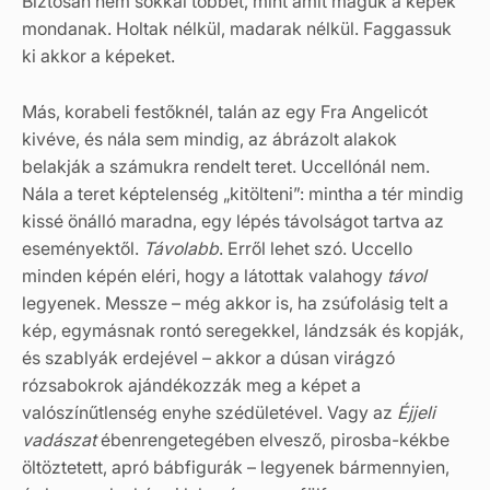
Biztosan nem sokkal többet, mint amit maguk a képek
mondanak. Holtak nélkül, madarak nélkül. Faggassuk
ki akkor a képeket.
Más, korabeli festőknél, talán az egy Fra Angelicót
kivéve, és nála sem mindig, az ábrázolt alakok
belakják a számukra rendelt teret. Uccellónál nem.
Nála a teret képtelenség „kitölteni”: mintha a tér mindig
kissé önálló maradna, egy lépés távolságot tartva az
eseményektől.
Távolabb
. Erről lehet szó. Uccello
minden képén eléri, hogy a látottak valahogy
távol
legyenek. Messze – még akkor is, ha zsúfolásig telt a
kép, egymásnak rontó seregekkel, lándzsák és kopják,
és szablyák erdejével – akkor a dúsan virágzó
rózsabokrok ajándékozzák meg a képet a
valószínűtlenség enyhe szédületével. Vagy az
Éjjeli
vadászat
ébenrengetegében elvesző, pirosba-kékbe
öltöztetett, apró bábfigurák – legyenek bármennyien,