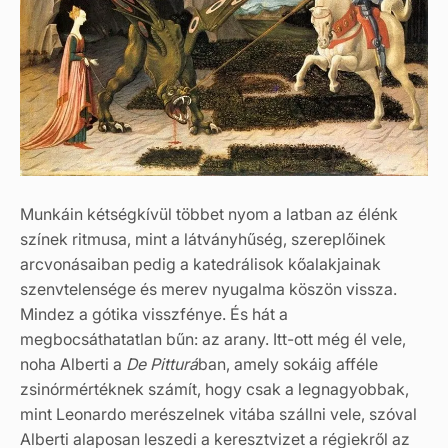
Munkáin kétségkívül többet nyom a latban az élénk
színek ritmusa, mint a látványhűség, szereplőinek
arcvonásaiban pedig a katedrálisok kőalakjainak
szenvtelensége és merev nyugalma köszön vissza.
Mindez a gótika visszfénye. És hát a
megbocsáthatatlan bűn: az arany. Itt-ott még él vele,
noha Alberti a
De Pitturá
ban, amely sokáig afféle
zsinórmértéknek számít, hogy csak a legnagyobbak,
mint Leonardo merészelnek vitába szállni vele, szóval
Alberti alaposan leszedi a keresztvizet a régiekről az