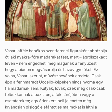
Vasari afféle habókos szentferenci figuraként ábrázolja
őt, aki nyakra-főre madarakat fest, mert – ágrólszakadt
lévén – nem engedheti meg magának a fényűzést,
hogy a piacon megvásárolja és hazavigye őket. Ez
volna, Vasari szerint, művésznevének eredete. Csak
épp a fennmaradt Uccello-képeken nincs nyoma egy
fia madárnak sem. Kutyák, lovak, őzek még csak-csak
felbukkannak a pázsiton, a fák sűrűjében vagy a
csatatereken; egy édenkert-beli jeleneten még
kíváncsian pislogó elefántot és majmokat is látni a