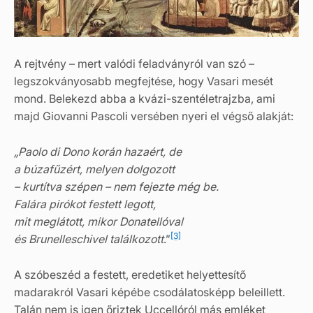
A rejtvény – mert valódi feladványról van szó –
legszokványosabb megfejtése, hogy Vasari mesét
mond. Belekezd abba a kvázi-szentéletrajzba, ami
majd Giovanni Pascoli versében nyeri el végső alakját:
„Paolo di Dono korán hazaért, de
a búzafűzért, melyen dolgozott
– kurtítva szépen – nem fejezte még be.
Falára pirókot festett legott,
mit meglátott, mikor Donatellóval
[3]
és Brunelleschivel találkozott
.”
A szóbeszéd a festett, eredetiket helyettesítő
madarakról Vasari képébe csodálatosképp beleillett.
Talán nem is igen őriztek Uccellóról más emléket