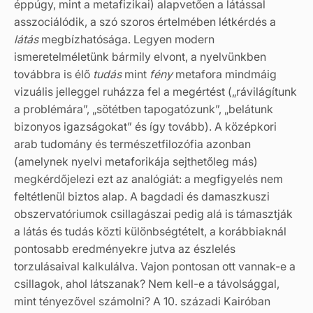
éppúgy, mint a metafizikai) alapvetően a látással
asszociálódik, a szó szoros értelmében létkérdés a
látás
megbízhatósága. Legyen modern
ismeretelméletünk bármily elvont, a nyelvünkben
továbbra is élő
tudás
mint
fény
metafora mindmáig
vizuális jelleggel ruházza fel a megértést („rávilágítunk
a problémára”, „sötétben tapogatózunk”, „belátunk
bizonyos igazságokat” és így tovább). A középkori
arab tudomány és természetfilozófia azonban
(amelynek nyelvi metaforikája sejthetőleg más)
megkérdőjelezi ezt az analógiát: a megfigyelés nem
feltétlenül biztos alap. A bagdadi és damaszkuszi
obszervatóriumok csillagászai pedig alá is támasztják
a látás és tudás közti különbségtételt, a korábbiaknál
pontosabb eredményekre jutva az észlelés
torzulásaival kalkulálva. Vajon pontosan ott vannak-e a
csillagok, ahol látszanak? Nem kell-e a távolsággal,
mint tényezővel számolni? A 10. századi Kairóban