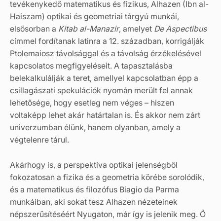
tevékenykedő matematikus és fizikus, Alhazen (Ibn al-
Haiszam) optikai és geometriai tárgyú munkái,
elsősorban a
Kitab al-Manazir
, amelyet
De Aspectibus
címmel fordítanak latinra a 12. században, korrigálják
Ptolemaiosz távolsággal és a távolság érzékelésével
kapcsolatos megfigyeléseit. A tapasztalásba
belekalkulálják a teret, amellyel kapcsolatban épp a
csillagászati spekulációk nyomán merült fel annak
lehetősége, hogy esetleg nem véges – hiszen
voltaképp lehet akár határtalan is. És akkor nem zárt
univerzumban élünk, hanem olyanban, amely a
végtelenre tárul.
Akárhogy is, a perspektíva optikai jelenségből
fokozatosan a fizika és a geometria körébe sorolódik,
és a matematikus és filozófus Biagio da Parma
munkáiban, aki sokat tesz Alhazen nézeteinek
népszerűsítéséért Nyugaton, már így is jelenik meg. Ő