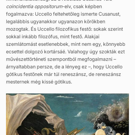
coincidentia oppositorum
-elv, csak képben
fogalmazva: Uccello feltehetőleg ismerte Cusanust,
legalábbis ugyanakkor ugyanazon körökben
mozogtak. És Uccello filozofikus festő: sokak szerint
sokkal inkább filozófus, mint festő. Alakjai
szemlátomást esetlenebbek, mint nem egy, könnyebb
ecsettel dolgozó kortársáé. Valahogy úgy szokták ezt
művészettörténeti szempontból megfogalmazni –
árnyaltabban persze, de a lényeg ez –, hogy Uccello
gótikus festőnek már túl reneszánsz, de reneszánsz
mesternek még kissé gótikus.