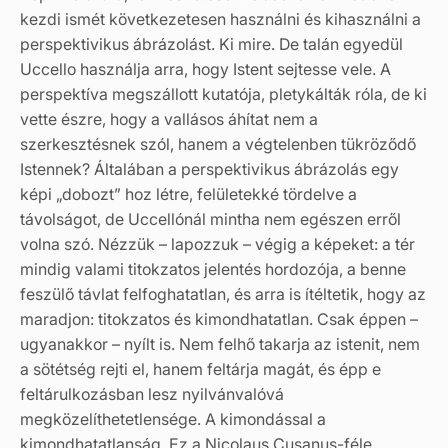
kezdi ismét következetesen használni és kihasználni a
perspektivikus ábrázolást. Ki mire. De talán egyedül
Uccello használja arra, hogy Istent sejtesse vele. A
perspektíva megszállott kutatója, pletykálták róla, de ki
vette észre, hogy a vallásos áhítat nem a
szerkesztésnek szól, hanem a végtelenben tükröződő
Istennek? Általában a perspektivikus ábrázolás egy
képi „dobozt” hoz létre, felületekké tördelve a
távolságot, de Uccellónál mintha nem egészen erről
volna szó. Nézzük – lapozzuk – végig a képeket: a tér
mindig valami titokzatos jelentés hordozója, a benne
feszülő távlat felfoghatatlan, és arra is ítéltetik, hogy az
maradjon: titokzatos és kimondhatatlan. Csak éppen –
ugyanakkor – nyílt is. Nem felhő takarja az istenit, nem
a sötétség rejti el, hanem feltárja magát, és épp e
feltárulkozásban lesz nyilvánvalóvá
megközelíthetetlensége. A kimondással a
kimondhatatlanság. Ez a Nicolaus Cusanus-féle