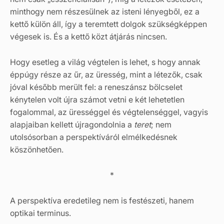
minthogy nem részesülnek az isteni lényegből, ez a
kettő külön áll, így a teremtett dolgok szükségképpen
végesek is. És a kettő közt átjárás nincsen.
Hogy esetleg a világ végtelen is lehet, s hogy annak
éppúgy része az űr, az üresség, mint a létezők, csak
jóval később merült fel: a reneszánsz bölcselet
kénytelen volt újra számot vetni e két lehetetlen
fogalommal, az ürességgel és végtelenséggel, vagyis
alapjaiban kellett újragondolnia a
teret
; nem
utolsósorban a perspektíváról elmélkedésnek
köszönhetően.
*
A perspektíva eredetileg nem is festészeti, hanem
optikai terminus.