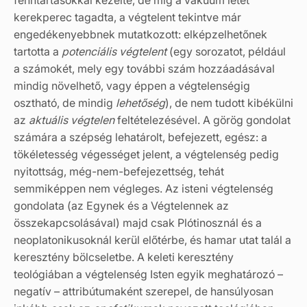
kerekperec tagadta, a végtelent tekintve már
engedékenyebbnek mutatkozott: elképzelhetőnek
tartotta a
potenciális végtelent
(egy sorozatot, például
a számokét, mely egy további szám hozzáadásával
mindig növelhető, vagy éppen a végtelenségig
osztható, de mindig
lehetőség
), de nem tudott kibékülni
az
aktuális végtelen
feltételezésével. A görög gondolat
számára a szépség lehatárolt, befejezett, egész: a
tökéletesség végességet jelent, a végtelenség pedig
nyitottság, még-nem-befejezettség, tehát
semmiképpen nem végleges. Az isteni végtelenség
gondolata (az Egynek és a Végtelennek az
összekapcsolásával) majd csak Plótinosznál és a
neoplatonikusoknál kerül előtérbe, és hamar utat talál a
keresztény bölcseletbe. A keleti keresztény
teológiában a végtelenség Isten egyik meghatározó –
negatív – attribútumaként szerepel, de hansúlyosan