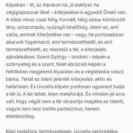
képeken – itt, az Alpokon túl, jó eséllyel: ha
végiglapozzuk őket –
kiterjedése
is egyedül Őneki van.
A többi mind: csak félig-formált, félig síkba-börtönzött
lény, színpompás, nyüzsgő lehetőség. Isteni az, ami
valós, aminek kiterjedése van – vagy, ha pontosabban
akarunk fogalmazni, ami természetfeletti, és ami
természetfeletti, az részesül a tér, a kiterjedés
ajándékában. Szent György – londoni – képén a
szörnyeteg és a szent. Noét ábrázoló képén a
felhőkben megjelenő Atyaisten és a végtelenbe vesző
bárka. Tehát az isteni jelenlét
kiterjedés
: aktív és
határtalan. És Uccello képein pontosan ugyanezt tudja
a tér is. A tér tehát: Isten metaforája. És minden jel arra
vall, hogy végül nem a tér olvasztja magába az istenit,
vagyis nem lesz belőle panteizmus, hanem
ellenkezőleg.
Képi metafora, természetesen. Uccello nemzedéke