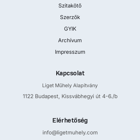
Szitakötő
Szerzők
GYIK
Archívum
Impresszum
Kapcsolat
Liget Műhely Alapítvány
1122 Budapest, Kissvábhegyi út 4-6./b
Elérhetőség
info@ligetmuhely.com