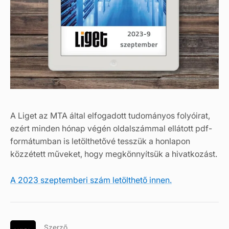
A Liget az MTA által elfogadott tudományos folyóirat,
ezért minden hónap végén oldalszámmal ellátott pdf-
formátumban is letölthetővé tesszük a honlapon
közzétett műveket, hogy megkönnyítsük a hivatkozást.
A 2023 szeptemberi szám letölthető innen.
Szerző