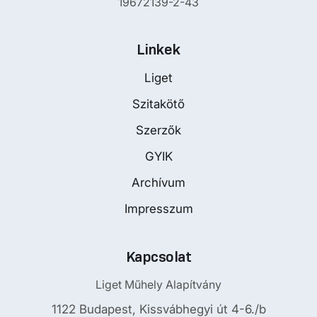
19672139-2-43
Linkek
Liget
Szitakötő
Szerzők
GYIK
Archívum
Impresszum
Kapcsolat
Liget Műhely Alapítvány
1122 Budapest, Kissvábhegyi út 4-6./b