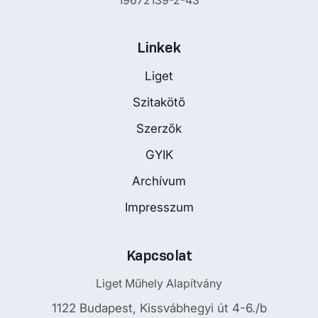
19672139-2-43
Linkek
Liget
Szitakötő
Szerzők
GYIK
Archívum
Impresszum
Kapcsolat
Liget Műhely Alapítvány
1122 Budapest, Kissvábhegyi út 4-6./b