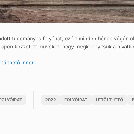
gadott tudományos folyóirat, ezért minden hónap végén o
nlapon közzétett műveket, hogy megkönnyítsük a hivatko
tölthető innen
.
FOLYÓIRAT
2022
FOLYÓIRAT
LETÖLTHETŐ