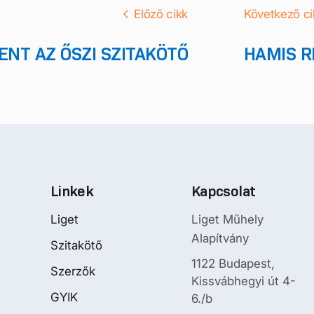
Előző cikk
Következő ci
NT AZ ŐSZI SZITAKÖTŐ
HAMIS R
Linkek
Kapcsolat
Liget
Liget Műhely
Alapítvány
Szitakötő
1122 Budapest,
Szerzők
Kissvábhegyi út 4-
GYIK
6./b