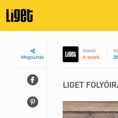
Szerző
D
A szerk.
20
Megosztás
LIGET FOLYÓIR