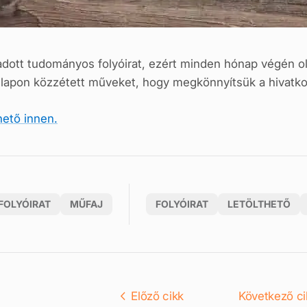
gadott tudományos folyóirat, ezért minden hónap végén o
nlapon közzétett műveket, hogy megkönnyítsük a hivatko
hető innen.
FOLYÓIRAT
MŰFAJ
FOLYÓIRAT
LETÖLTHETŐ
Előző cikk
Következő ci