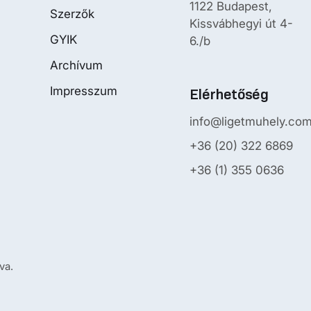
1122 Budapest,
Szerzők
Kissvábhegyi út 4-
GYIK
6./b
Archívum
Impresszum
Elérhetőség
info@ligetmuhely.co
+36 (20) 322 6869
+36 (1) 355 0636
va.