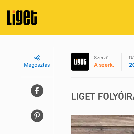
Szerző
D
A szerk.
20
Megosztás
LIGET FOLYÓIR