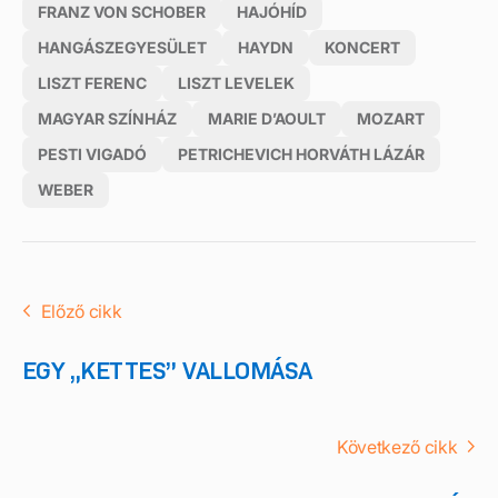
FRANZ VON SCHOBER
HAJÓHÍD
HANGÁSZEGYESÜLET
HAYDN
KONCERT
LISZT FERENC
LISZT LEVELEK
MAGYAR SZÍNHÁZ
MARIE D’AOULT
MOZART
PESTI VIGADÓ
PETRICHEVICH HORVÁTH LÁZÁR
WEBER
Előző cikk
EGY „KETTES” VALLOMÁSA
Következő cikk