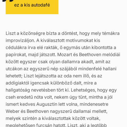
ez a kis autodafé
Liszt a közönségre bízta a döntést, hogy mely témákra
improvizáljon. A kiválasztott motívumokat kis
cédulákra írva elé rakták, ő egymás után kibontotta a
papírokat, majd játszott. Mozart és Beethoven melódiái
között egyszer csak olyan dallamra akadt, amit az
utcákon az egyszerű nép szájából mindenfelé hallani
lehetett; Liszt lejátszotta az oda nem illő, és az
addigiaktól igencsak különböző dalt, mire a
hallgatóság nevetésben tört ki. Lehetséges, hogy egy
cseh eredetű nóta volt, nekem úgy tűnt, mintha a jól
ismert kedves Augusztin lett volna, mindenesetre
Weber és Beethoven nagyszerű dallamai mellett,
melyek szintén a kiválasztottak között voltak,
meglehetősen furcsán hatott. Liszt, aki a legtöbb