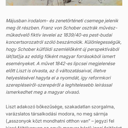
Májusban irodalom- és zenetörténeti csemege jelenik
meg öt részben. Franz von Schober osztrák művész-
műkedvelő fiktív levelei az 1839/40-es pest-budai
koncertsorozatról szóló beszámolók. Különlegességük,
hogy Schober külföldi szemlélőként új perspektívából
lát(tat)ja az eddig főként magyar forrásokból ismert
eseményeket. A művet 1842-es lipcsei megjelenése
előtt Liszt is olvasta, az ő változatásaival, illetve
helyeslésével hagyta el a nyomdát, így reformkori
szerepléseiről-szerepéről a leghitelesebb leírással
ismerkedhet meg a magyar olvasó.
Liszt adakozó bőkezűsége, szakadatlan szorgalma,
varázslatos társalkodási modora, no meg sármja
(„asszonyok közt mondhatni otthon van” – jegyzi fel