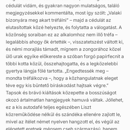
cédulát vidám, és gyakran nagyon mulatságos, találó
megjegyzésekkel kommentálta, most így szólt: „Valaki
bizonyára meg akart tréfálni” – majd a cédulát az
elutasítottak közé helyezte, és folytatta a válogatást. A
közönség soraiban ez az alkalomhoz nem illő tréfa –
legalábbis ahogy ők értették –, visszatetszést váltott ki,
és némi morajlás támadt, mígnem a zongorához közel
ülő urak egyike előkereste a szóban forgó papírfecnit a
többi kotta közül, összehajtogatta, és a legközelebbi
gyertya lángja fölé tartotta. „Engedtessék meg –
mondta tréfálkozva –, hogy a közhangulatnak eleget
téve egy kis büntető bíráskodást hajtsak végre.”
Tapsok és brávó kiáltások közepette a bosszúságot
okozó ártalmatlan hangjegyek hamuvá váltak. Jóllehet,
ez a kis autodafé teljes egészében Liszt
közreműködése nélkül és szándéka ellenére zajlott le,
mivel az ítélet német nyelven hangzott el, és végül az
elégetett eretnek mégsem cseh származású, hanem,