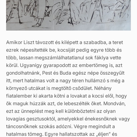
Amikor Liszt távozott és kilépett a szabadba, a teret
ezrek népesítették be, kocsiját pedig egyre több és
több, lassan megszámlálhatatlanul sok fáklya vette
körül. Ugyanígy gyarapodott az embertömeg is, azt
gondolhatnánk, Pest és Buda egész népe összegyűlt
itt, mert hatalmas volt a nagy téren hullámzó s még a
környező utcákat is megtöltő csődület. Néhány
fiatalember ki akarta kötni a lovakat a kocsi elől, hogy
ők maguk húzzák azt, de lebeszélték őket. Mondván,
ezt az ünneplést meg kell különböztetni az olyan
lovagias gesztusoktól, amelyekkel énekesnőknek vagy
táncosnőknek szokás adózni. Végre megindult a
hatalmas tömeg. Egyre hallatszottak az „éljen” és