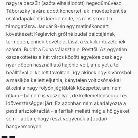
nagyra becsült (azóta elhalálozott) hegedűművész,
Táborszky javára adott koncertet, aki művészként és
családapaként is kiérdemelte, és rá is szorult a
támogatásra. Január 9-én egy matinékoncert
következett Keglevich grófné budai palotájának
termében, ennek bevételét Liszt a vakok intézetének
szánta. Budát a Duna választja el Pesttől. Az egyetlen
összeköttetés a két város között egyelőre csak egy
nyáridőben használható hajóhíd volt, amelyet a tél
beálltával el kellett távolítani, így akinek egyik városból
a másikba kellett eljutnia, kénytelen volt csónakkal
átkelni a nagy folyón jégtáblák közepette, ami nem
ritkán – ha nem is veszéllyel, de kellemetlenséggel és
időveszteséggel járt. Ez azonban nem akadályozta a
pesti arisztokráciát – a férfiak mellett még a hölgyeket
sem – abban, hogy részt vegyenek a (budai)
hangversenyen.