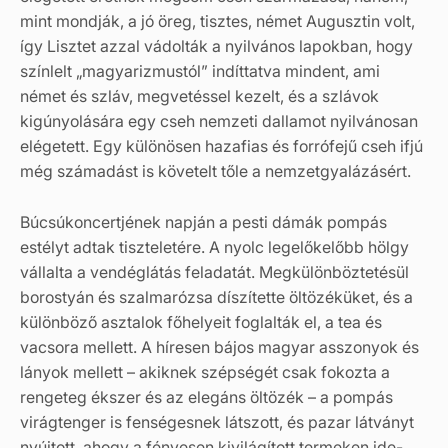
mint mondják, a jó öreg, tisztes, német Augusztin volt,
így Lisztet azzal vádolták a nyilvános lapokban, hogy
színlelt „magyarizmustól” indíttatva mindent, ami
német és szláv, megvetéssel kezelt, és a szlávok
kigúnyolására egy cseh nemzeti dallamot nyilvánosan
elégetett. Egy különösen hazafias és forrófejű cseh ifjú
még számadást is követelt tőle a nemzetgyalázásért.
Búcsúkoncertjének napján a pesti dámák pompás
estélyt adtak tiszteletére. A nyolc legelőkelőbb hölgy
vállalta a vendéglátás feladatát. Megkülönböztetésül
borostyán és szalmarózsa díszítette öltözéküket, és a
különböző asztalok főhelyeit foglalták el, a tea és
vacsora mellett. A híresen bájos magyar asszonyok és
lányok mellett – akiknek szépségét csak fokozta a
rengeteg ékszer és az elegáns öltözék – a pompás
virágtenger is fenségesnek látszott, és pazar látványt
nyújtott, ahogy a fényesen kivilágított termeken ide-