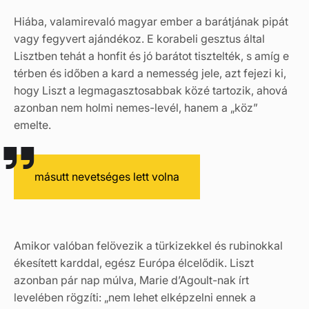
Hiába, valamirevaló magyar ember a barátjának pipát
vagy fegyvert ajándékoz. E korabeli gesztus által
Lisztben tehát a honfit és jó barátot tisztelték, s amíg e
térben és időben a kard a nemesség jele, azt fejezi ki,
hogy Liszt a legmagasztosabbak közé tartozik, ahová
azonban nem holmi nemes-levél, hanem a „köz”
emelte.
másutt nevetséges lett volna
Amikor valóban felövezik a türkizekkel és rubinokkal
ékesített karddal, egész Európa élcelődik. Liszt
azonban pár nap múlva, Marie d’Agoult-nak írt
levelében rögzíti: „nem lehet elképzelni ennek a