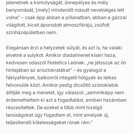
jelenetnek a komolyságát, ünnepélyes és mély
benyomását, [mely] mindenütt másutt nevetséges lett
volna” – csak épp abban a pillanatban, abban a gázzal
világított, kicsit áporodott atmoszférájú, zsúfolt
színházépületben nem.
Elegánsan érzi a helyzetek súlyát, és azt is, ha valaki
elvetné a sulykot. Amikor diadalmenet kíséri haza,
kedvesen odaszól Festetics Leónak: „ne játsszuk az ön
hintajában az arisztokratákat” – és gyalogol a
fáklyafények, balkonról integető hölgyek és lelkes
felvonulók közt. Amikor pedig dicsőítő szónoklatok
állítják meg a menetet, így válaszol: „semmiképp nem
érdemelhettem ki azt a fogadtatást, amiben hazámban
részesítettek. De ezeket a több mint hízelgő
tanúságokat úgy fogadtam el, mint amelyek új,
teljesítendő kötelességeket rónak rám.”