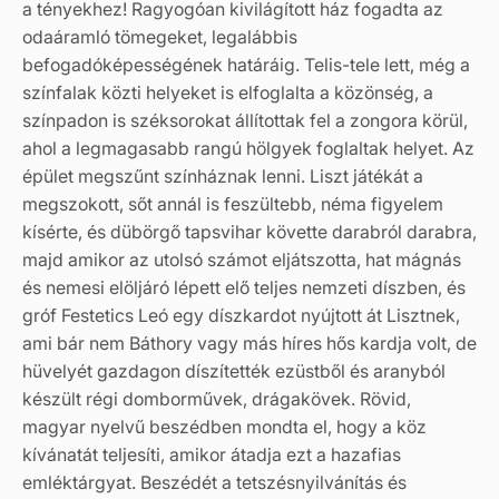
a tényekhez! Ragyogóan kivilágított ház fogadta az
odaáramló tömegeket, legalábbis
befogadóképességének határáig. Telis-tele lett, még a
színfalak közti helyeket is elfoglalta a közönség, a
színpadon is széksorokat állítottak fel a zongora körül,
ahol a legmagasabb rangú hölgyek foglaltak helyet. Az
épület megszűnt színháznak lenni. Liszt játékát a
megszokott, sőt annál is feszültebb, néma figyelem
kísérte, és dübörgő tapsvihar követte darabról darabra,
majd amikor az utolsó számot eljátszotta, hat mágnás
és nemesi elöljáró lépett elő teljes nemzeti díszben, és
gróf Festetics Leó egy díszkardot nyújtott át Lisztnek,
ami bár nem Báthory vagy más híres hős kardja volt, de
hüvelyét gazdagon díszítették ezüstből és aranyból
készült régi domborművek, drágakövek. Rövid,
magyar nyelvű beszédben mondta el, hogy a köz
kívánatát teljesíti, amikor átadja ezt a hazafias
emléktárgyat. Beszédét a tetszésnyilvánítás és