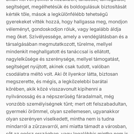
segítséget, megélhetésük és boldogulásuk biztosítását
kérték tőle, mások a legkülönfélébb tehetségű
gyerekeket vitték hozzá, hogy hallgassa meg, mondjon
véleményt, gondoskodjon róluk, vagy legalább áldja
meg őket. Szívélyessége, amely a vendéglátásban és a
társalgásában megmutatkozott, türelme, mellyel
mindenkit meghallgatott és tanáccsal is ellátott,
nagylelkűsége és szerénysége, mellyel támogatást,
segítséget nyújtott, akinek csak tudott, valóban
csodálatra méltó volt. Aki őt ilyenkor látta, biztosan
megszerette, és mégis, a legközelebbi barátai
körében, akik közé visszavonult kipihenni a
nyilvánosság és a népszerűség fáradalmait, még
vonzóbb személyiségnek tűnt; mert ott felszabadultan,
gyermeki örömmel, olyan szellemesen, ugyanakkor
olyan szerényen viselkedett, mintha nem is tudna
mindarról a zűrzavarról, ami miatta támadt a városban,
sőt az egész országban, vagy legalábbis mintha nem is