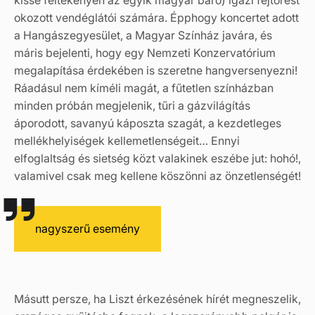
kissé féltékenyen az egyik magyar báró) igazi fejtörést
okozott vendéglátói számára. Épphogy koncertet adott
a Hangászegyesület, a Magyar Színház javára, és
máris bejelenti, hogy egy Nemzeti Konzervatórium
megalapítása érdekében is szeretne hangversenyezni!
Ráadásul nem kíméli magát, a fűtetlen színházban
minden próbán megjelenik, tűri a gázvilágítás
áporodott, savanyú káposzta szagát, a kezdetleges
mellékhelyiségek kellemetlenségeit… Ennyi
elfoglaltság és sietség közt valakinek eszébe jut: hohó!,
valamivel csak meg kellene köszönni az önzetlenségét!
nagyszerű esemény
Másutt persze, ha Liszt érkezésének hírét megneszelik,