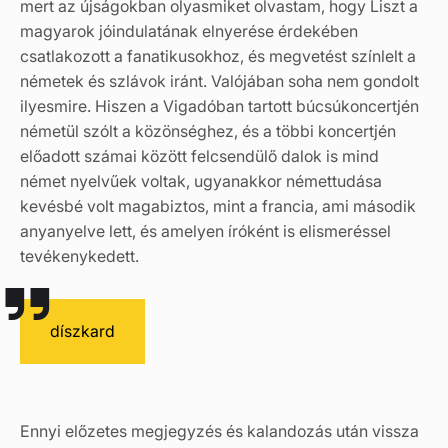
mert az újságokban olyasmiket olvastam, hogy Liszt a
magyarok jóindulatának elnyerése érdekében
csatlakozott a fanatikusokhoz, és megvetést színlelt a
németek és szlávok iránt. Valójában soha nem gondolt
ilyesmire. Hiszen a Vigadóban tartott búcsúkoncertjén
németül szólt a közönséghez, és a többi koncertjén
előadott számai között felcsendülő dalok is mind
német nyelvűek voltak, ugyanakkor némettudása
kevésbé volt magabiztos, mint a francia, ami második
anyanyelve lett, és amelyen íróként is elismeréssel
tevékenykedett.
díszkard
Ennyi előzetes megjegyzés és kalandozás után vissza