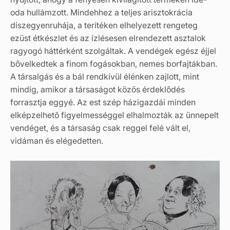
oda hullámzott. Mindehhez a teljes arisztokrácia
díszegyenruhája, a terítéken elhelyezett rengeteg
ezüst étkészlet és az ízlésesen elrendezett asztalok
ragyogó háttérként szolgáltak. A vendégek egész éjjel
bővelkedtek a finom fogásokban, nemes borfajtákban.
A társalgás és a bál rendkívül élénken zajlott, mint
mindig, amikor a társaságot közös érdeklődés
forrasztja eggyé. Az est szép házigazdái minden
elképzelhető figyelmességgel elhalmozták az ünnepelt
vendéget, és a társaság csak reggel felé vált el,
vidáman és elégedetten.