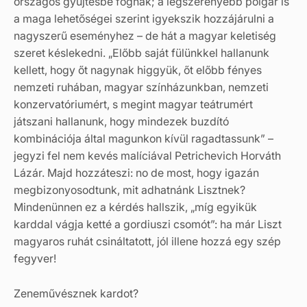
országos gyűjtésbe fognak; a legszerényebb polgár is
a maga lehetőségei szerint igyekszik hozzájárulni a
nagyszerű eseményhez – de hát a magyar keletiség
szeret késlekedni. „Előbb saját fülünkkel hallanunk
kellett, hogy őt nagynak higgyük, őt előbb fényes
nemzeti ruhában, magyar színházunkban, nemzeti
konzervatóriumért, s megint magyar teátrumért
játszani hallanunk, hogy mindezek buzdító
kombinációja által magunkon kívül ragadtassunk” –
jegyzi fel nem kevés malíciával Petrichevich Horváth
Lázár. Majd hozzáteszi: no de most, hogy igazán
megbizonyosodtunk, mit adhatnánk Lisztnek?
Mindenünnen ez a kérdés hallszik, „míg egyikük
karddal vágja ketté a gordiuszi csomót”: ha már Liszt
magyaros ruhát csináltatott, jól illene hozzá egy szép
fegyver!
Zeneművésznek kardot?