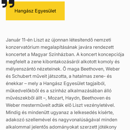
Hangász Egyesület
Január 11-én Liszt az újonnan létesítendő nemzeti
konzervatórium megalapításának javára rendezett
koncertet a Magyar Színházban. A koncert koncepciója
megfelelt a zene kibontakozásáról alkotott komoly és
mélyenszántó nézeteinek. Ő maga Beethoven, Weber
és Schubert műveit játszotta, a hatalmas zene- és
énekkar – mely a Hangász Egyesület tagjaiból,
műkedvelőkből és a színház alkalmazásában álló
művészekből állt –, Mozart, Haydn, Beethoven és
Weber mesterműveit adták elő Liszt vezényletével.
Mindig és mindenütt ugyanaz a lelkesedés kísérte,
adakozó szellemével és nagyvonalúságával minden
alkalommal jelentős adományokat szerzett jótékony