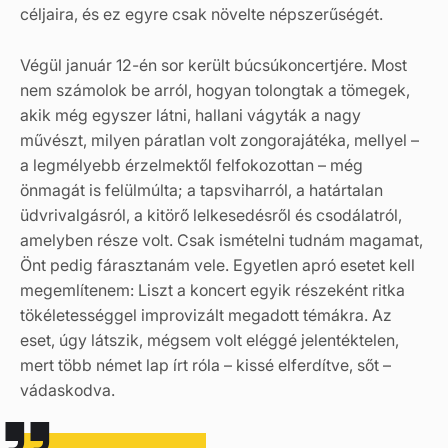
céljaira, és ez egyre csak növelte népszerűségét.
Végül január 12-én sor került búcsúkoncertjére. Most
nem számolok be arról, hogyan tolongtak a tömegek,
akik még egyszer látni, hallani vágyták a nagy
művészt, milyen páratlan volt zongorajátéka, mellyel –
a legmélyebb érzelmektől felfokozottan – még
önmagát is felülmúlta; a tapsviharról, a határtalan
üdvrivalgásról, a kitörő lelkesedésről és csodálatról,
amelyben része volt. Csak ismételni tudnám magamat,
Önt pedig fárasztanám vele. Egyetlen apró esetet kell
megemlítenem: Liszt a koncert egyik részeként ritka
tökéletességgel improvizált megadott témákra. Az
eset, úgy látszik, mégsem volt eléggé jelentéktelen,
mert több német lap írt róla – kissé elferdítve, sőt –
vádaskodva.