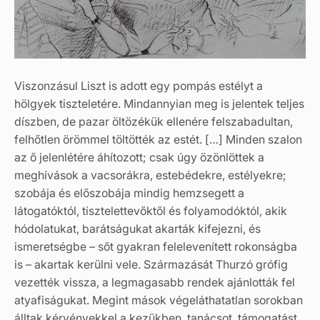
Viszonzásul Liszt is adott egy pompás estélyt a
hölgyek tiszteletére. Mindannyian meg is jelentek teljes
díszben, de pazar öltözékük ellenére felszabadultan,
felhőtlen örömmel töltötték az estét. […] Minden szalon
az ő jelenlétére áhítozott; csak úgy özönlöttek a
meghívások a vacsorákra, estebédekre, estélyekre;
szobája és előszobája mindig hemzsegett a
látogatóktól, tisztelettevőktől és folyamodóktól, akik
hódolatukat, barátságukat akarták kifejezni, és
ismeretségbe – sőt gyakran felelevenített rokonságba
is – akartak kerülni vele. Származását Thurzó grófig
vezették vissza, a legmagasabb rendek ajánlották fel
atyafiságukat. Megint mások végeláthatatlan sorokban
álltak kérvényekkel a kezükben, tanácsot, támogatást,