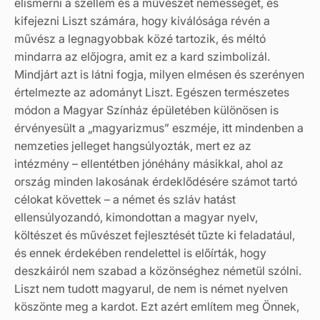
elismerni a szellem és a művészet nemességét, és
kifejezni Liszt számára, hogy kiválósága révén a
művész a legnagyobbak közé tartozik, és méltó
mindarra az előjogra, amit ez a kard szimbolizál.
Mindjárt azt is látni fogja, milyen elmésen és szerényen
értelmezte az adományt Liszt. Egészen természetes
módon a Magyar Színház épületében különösen is
érvényesült a „magyarizmus” eszméje, itt mindenben a
nemzeties jelleget hangsúlyozták, mert ez az
intézmény – ellentétben jónéhány másikkal, ahol az
ország minden lakosának érdeklődésére számot tartó
célokat követtek – a német és szláv hatást
ellensúlyozandó, kimondottan a magyar nyelv,
költészet és művészet fejlesztését tűzte ki feladatául,
és ennek érdekében rendelettel is előírták, hogy
deszkáiról nem szabad a közönséghez németül szólni.
Liszt nem tudott magyarul, de nem is német nyelven
köszönte meg a kardot. Ezt azért említem meg Önnek,