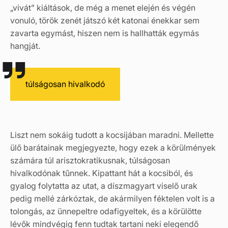
„vivát” kiáltások, de még a menet elején és végén
vonuló, török zenét játszó két katonai énekkar sem
zavarta egymást, hiszen nem is hallhatták egymás
hangját.
túlságosan hivalkodó
Liszt nem sokáig tudott a kocsijában maradni. Mellette
ülő barátainak megjegyezte, hogy ezek a körülmények
számára túl arisztokratikusnak, túlságosan
hivalkodónak tűnnek. Kipattant hát a kocsiból, és
gyalog folytatta az utat, a díszmagyart viselő urak
pedig mellé zárkóztak, de akármilyen féktelen volt is a
tolongás, az ünnepeltre odafigyeltek, és a körülötte
lévők mindvégig fenn tudtak tartani neki elegendő