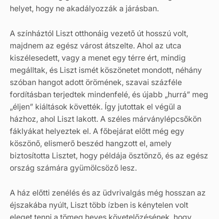
helyet, hogy ne akadályozzák a járásban.
A színháztól Liszt otthonáig vezető út hosszú volt,
majdnem az egész várost átszelte. Ahol az utca
kiszélesedett, vagy a menet egy térre ért, mindig
megálltak, és Liszt ismét köszönetet mondott, néhány
szóban hangot adott örömének, szavai százféle
fordításban terjedtek mindenfelé, és újabb „hurrá” meg
„éljen” kiáltások követték. Így jutottak el végül a
házhoz, ahol Liszt lakott. A széles márványlépcsőkön
fáklyákat helyeztek el. A főbejárat előtt még egy
köszönő, elismerő beszéd hangzott el, amely
biztosította Lisztet, hogy példája ösztönző, és az egész
ország számára gyümölcsöző lesz.
A ház előtti zenélés és az üdvrivalgás még hosszan az
éjszakába nyúlt, Liszt több ízben is kénytelen volt
eleget tenni a tömeg heves követelőzésének, hogy