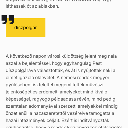
láthassák őt az ablakban.
díszpolgár
A következő napon városi küldöttség jelent meg nála
azzal a bejelentéssel, hogy egyhangúlag Pest
díszpolgárává választották, és át is nyújtották neki a
címet igazoló oklevelet. A nemesi rendek megyei
gyűlésében tisztelettel megemlítették művészi
jelentőségét és érdemeit, amelyeket mind kiváló
képességei, ragyogó példaadása révén, mind pedig
számtalan adományával szerzett, amelyekkel mindig
önzetlenül, a hazaszeretettől vezérelve támogatta a
hazai intézmények céljait. Ezért is indítványozták
egyhangúlag, hogy a rendek kérvényezzék őfelségétől