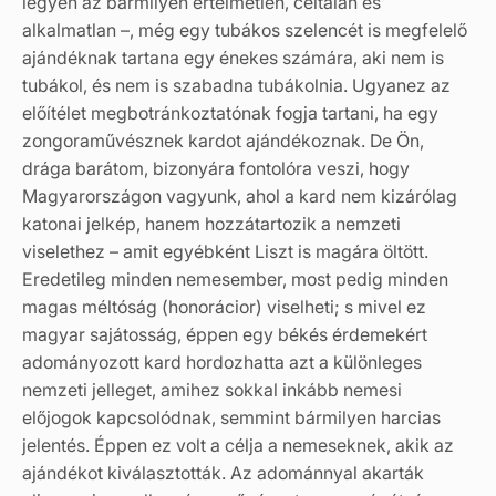
legyen az bármilyen értelmetlen, céltalan és
alkalmatlan –, még egy tubákos szelencét is megfelelő
ajándéknak tartana egy énekes számára, aki nem is
tubákol, és nem is szabadna tubákolnia. Ugyanez az
előítélet megbotránkoztatónak fogja tartani, ha egy
zongoraművésznek kardot ajándékoznak. De Ön,
drága barátom, bizonyára fontolóra veszi, hogy
Magyarországon vagyunk, ahol a kard nem kizárólag
katonai jelkép, hanem hozzátartozik a nemzeti
viselethez – amit egyébként Liszt is magára öltött.
Eredetileg minden nemesember, most pedig minden
magas méltóság (honorácior) viselheti; s mivel ez
magyar sajátosság, éppen egy békés érdemekért
adományozott kard hordozhatta azt a különleges
nemzeti jelleget, amihez sokkal inkább nemesi
előjogok kapcsolódnak, semmint bármilyen harcias
jelentés. Éppen ez volt a célja a nemeseknek, akik az
ajándékot kiválasztották. Az adománnyal akarták