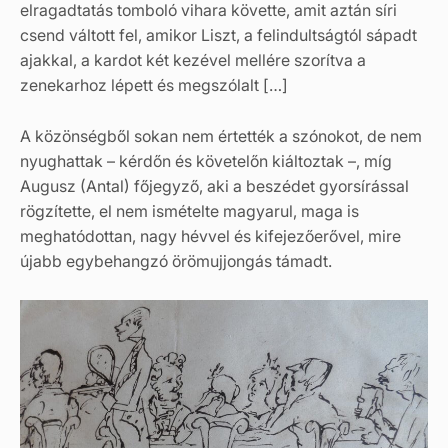
elragadtatás tomboló vihara követte, amit aztán síri
csend váltott fel, amikor Liszt, a felindultságtól sápadt
ajakkal, a kardot két kezével mellére szorítva a
zenekarhoz lépett és megszólalt […]
A közönségből sokan nem értették a szónokot, de nem
nyughattak – kérdőn és követelőn kiáltoztak –, míg
Augusz (Antal) főjegyző, aki a beszédet gyorsírással
rögzítette, el nem ismételte magyarul, maga is
meghatódottan, nagy hévvel és kifejezőerővel, mire
újabb egybehangzó örömujjongás támadt.