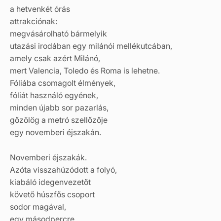
a hetvenkét órás
attrakciónak:
megvásárolható bármelyik
utazási irodában egy milánói mellékutcában,
amely csak azért Milánó,
mert Valencia, Toledo és Roma is lehetne.
Fóliába csomagolt élmények,
fóliát használó egyének,
minden újabb sor pazarlás,
gőzölög a metró szellőzője
egy novemberi éjszakán.
Novemberi éjszakák.
Azóta visszahúzódott a folyó,
kiabáló idegenvezetőt
követő húszfős csoport
sodor magával,
egy másodpercre