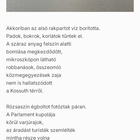
Akkoriban az alsó rakpartot víz borította.
Padok, bokrok, korlátok tűntek el.
A száraz anyag felszín alatti
bomlása megkezdődött,
mikroszkópon látható
robbanások, összeomló
közmegegyezések zaja
nem is hallatszódott
a Kossuth térről.
Rózsaszín égboltot fotóztak páran.
A Parlament kupolája
körül varjúrajok,
az áradást turisták szemlélték
mintha része volna