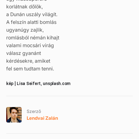
korlátnak dőlök,
a Dunán uszály világít.
A felszín alatti bomlás
ugyanúgy zajlik,
romlásból némán kihajt
valami mocsári virág
válasz gyanánt
kérdésekre, amiket
fel sem tudtam tenni.
kép | Lisa Seifert, unsplash.com
Szerző
Lendvai Zalán