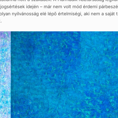
jogsértések idején – már nem volt mód érdemi párbeszédr
 olyan nyilvánosság elé lépő értelmiségi, aki nem a sajá
.