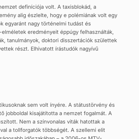
emzet definíciója volt. A taxisblokád, a
emény alig észlelte, hogy e polémiának volt egy
dók egyaránt nagy történelmi tudást és
-elméletek eredményeit éppúgy felhasználták,
k, tanulmányok, doktori disszertációk születtek
ttek részt. Elhivatott írástudók nagyívű
itikusoknak sem volt ínyére. A státustörvény és
ető jobboldal kisajátította a nemzet fogalmát. A
szított. Nem a színvonalas viták hatottak a
al a tollforgatók többségét. A szellemi elit
válságosabb időszakában – a 2006-os MTV-