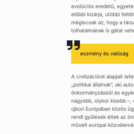
evolúciós eredetű, egyet
előbbi kizárja, utóbbi fel
mégiscsak az, hogy a társ
túlhatalmának is gátat vete
eszmény és valóság
A civilizációnk alapjait l
„politikai állatnak”, aki a
önkormányzásból és egyéni
nagyobb, olykor kisebb –,
újkori Európában közös üg
rendi gyűlések éltek az ön
művelt európai közvélemé