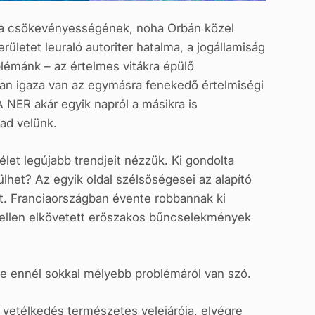
ra csökevényességének, noha Orbán közel
letet leuraló autoriter hatalma, a jogállamiság
blémánk – az értelmes vitákra épülő
bban igaza van az egymásra fenekedő értelmiségi
 NER akár egyik napról a másikra is
ad velünk.
let legújabb trendjeit nézzük. Ki gondolta
lhet? Az egyik oldal szélsőségesei az alapító
mot. Franciaországban évente robbannak ki
 ellen elkövetett erőszakos bűncselekmények
 de ennél sokkal mélyebb problémáról van szó.
 vetélkedés természetes velejárója, elvégre