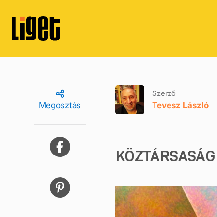
Szerző
Tevesz László
Megosztás
KÖZTÁRSASÁG