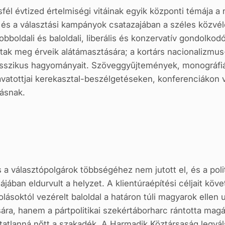
fél évtized értelmiségi vitáinak egyik központi témája a n
 és a választási kampányok csatazajában a széles közvél
obboldali és baloldali, liberális és konzervatív gondolko
ak meg érveik alátámasztására; a kortárs nacionalizmus
 klasszikus hagyományait. Szöveggyűjtemények, monográfiá
atottjai kerekasztal-beszélgetéseken, konferenciákon ve
ásnak.
s a választópolgárok többségéhez nem jutott el, és a pol
ájában eldurvult a helyzet. A klientúraépítési céljait köv
ásoktól vezérelt baloldal a határon túli magyarok ellen u
sára, hanem a pártpolitikai szekértáborharc rántotta magáv
hatatlanná nőtt a szakadék. A Harmadik Köztársaság leg