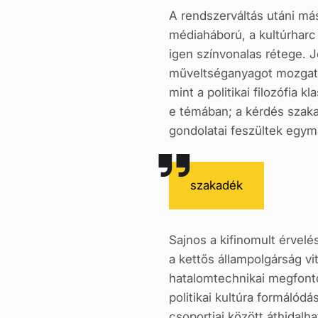
A rendszerváltás utáni más
médiaháború, a kultúrharc
igen színvonalas rétege. J
műveltséganyagot mozgatt
mint a politikai filozófia
e témában; a kérdés szakav
gondolatai feszültek egym
szakadék
Sajnos a kifinomult érvelé
a kettős állampolgárság vit
hatalomtechnikai megfontol
politikai kultúra formálódá
csoportjai között áthidal