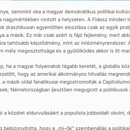
ye, semmint oka a magyar demokratikus politikai kultú
 nagymértékben rontott a helyzeten. A Fidesz minden terü
ok drasztikusan egyenlőtlen eloszlása csak az egyik pro
ya a másik. Ez már csak azért is fájó fejlemény, mert a
úra tartósabb képződmény, mint az intézményrendszer. A
m mély megosztottsága és a gyűlölködés akkor is itt mar
 ha a magyar folyamatok tágabb keretét, a globális közé
ezelőtt, hogy az amerikai alkotmányos hitvallás megrendü
”, a másik oldal fanatikusai megostromolták a Capitoliu
ések; Németországban ijesztően megugrott a politikusok
 a közélet eldurvulásáért a populista jobboldalt okolni,
 bebizonyította, hogy a „mi–ők” szembenállás a politikai