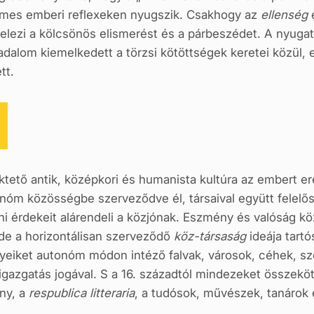
emes emberi reflexeken nyugszik. Csakhogy az
ellenség
tételezi a kölcsönös elismerést és a párbeszédet. A nyugat
adalom kiemelkedett a törzsi kötöttségek keretei közül, 
tt.
efektető antik, középkori és humanista kultúra az embert 
utonóm közösségbe szerveződve él, társaival együtt felelős
 érdekeit alárendeli a közjónak. Eszmény és valóság közö
 de a horizontálisan szerveződő
köz-társaság
ideája tart
yeiket autonóm módon intéző falvak, városok, céhek, s
igazgatás jogával. S a 16. századtól mindezeket összeköt
ny, a
respublica litteraria
, a tudósok, művészek, tanárok 