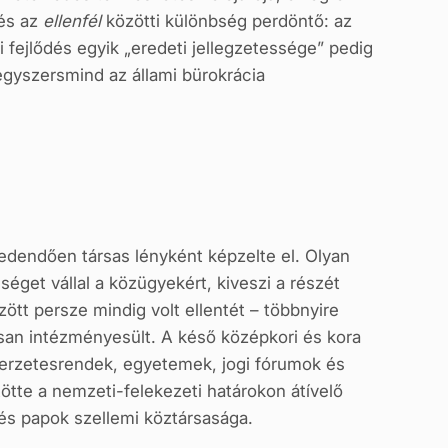
és az
ellenfél
közötti különbség perdöntő: az
i fejlődés egyik „eredeti jellegzetessége” pedig
egyszersmind az állami bürokrácia
eredendően társas lényként képzelte el. Olyan
séget vállal a közügyekért, kiveszi a részét
tt persze mindig volt ellentét – többnyire
ósan intézményesült. A késő középkori és kora
zerzetesrendek, egyetemek, jogi fórumok és
ötte a nemzeti-felekezeti határokon átívelő
és papok szellemi köztársasága.