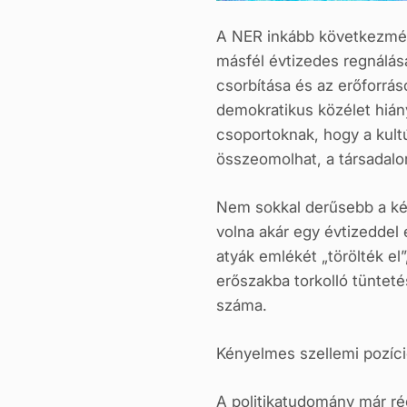
A NER inkább következmén
másfél évtizedes regnálása
csorbítása és az erőforrás
demokratikus közélet hián
csoportoknak, hogy a kult
összeomolhat, a társadalo
Nem sokkal derűsebb a kép,
volna akár egy évtizeddel 
atyák emlékét „törölték el
erőszakba torkolló tüntet
száma.
Kényelmes szellemi pozíció
A politikatudomány már rég