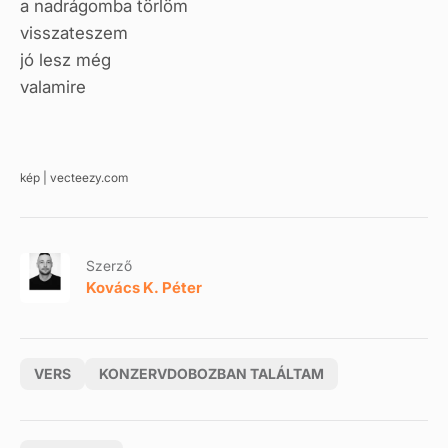
a nadrágomba törlöm
visszateszem
jó lesz még
valamire
kép | vecteezy.com
Szerző
Kovács K. Péter
VERS
KONZERVDOBOZBAN TALÁLTAM