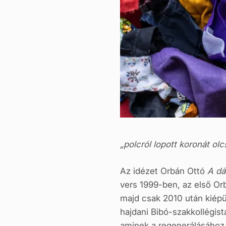
„polcról lopott koronát o
Az idézet Orbán Ottó
A dán
vers 1999-ben, az első Or
majd csak 2010 után kiépül
hajdani Bibó-szakkollégis
aminek a regenerálásához –