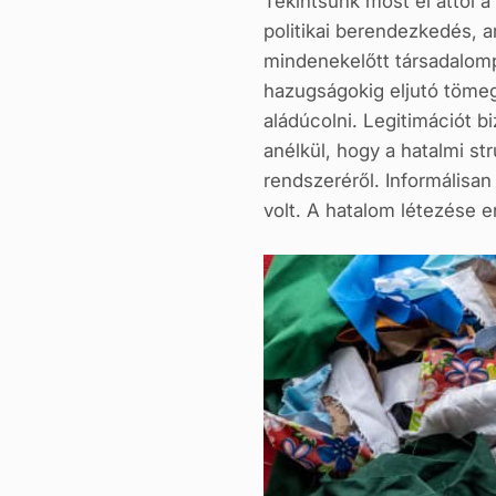
Tekintsünk most el attól a
politikai berendezkedés, am
mindenekelőtt társadalomps
hazugságokig eljutó tömegm
aládúcolni. Legitimációt b
anélkül, hogy a hatalmi st
rendszeréről. Informálisa
volt. A hatalom létezése 