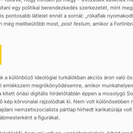
ani egy politikai berendezkedés szerkezetét, mint megan
s pontosabb látlelet ennél a sornál: „rókafiak nyomakod
án még mellbeütőbb most,
post festum
, amikor a Fortinb
ak a különböző ideológiai turkálókban akciós áron való ö
 Jól emlékszem megrökönyödésemre, amikor munkahelyem
a kitett óriási digitális hirdetőtáblán éppen a mosolygó S
ő kép körvonalai rajzolódtak ki. Nem volt különösebben n
hajdani nemzetiszocialista pártlap hírhedt karikatúrája vol
ábmesterként a figurákat.