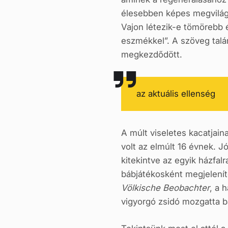
élesebben képes megvilágít
Vajon létezik-e tömörebb é
eszmékkel”. A szöveg tal
megkezdődött.
az aktuális ellenség
A múlt viseletes kacatjain
volt az elmúlt 16 évnek.
kitekintve az egyik házfalr
bábjátékosként megjelenít
Völkische Beobachter
, a 
vigyorgó zsidó mozgatta b