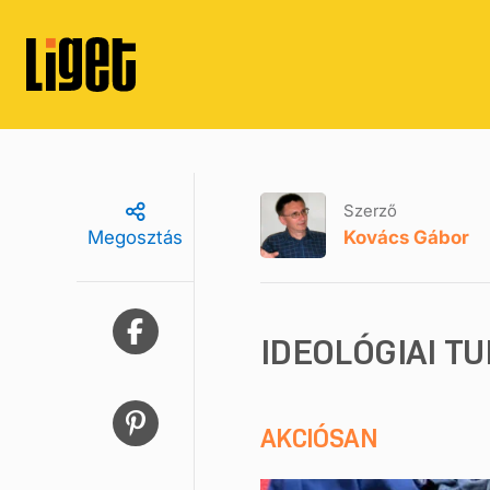
Szerző
Kovács Gábor
Megosztás
IDEOLÓGIAI T
AKCIÓSAN