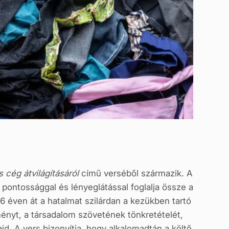
 cég átvilágításáról
című verséből származik. A
pontossággal és lényeglátással foglalja össze a
16 éven át a hatalmat szilárdan a kezükben tartó
ényt, a társadalom szövetének tönkretételét,
d. A vers bizonyítja, hogy alkalomadtán a költő