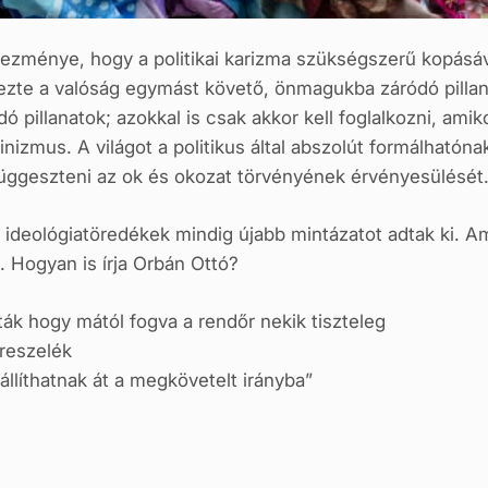
ezménye, hogy a politikai karizma szükségszerű kopásá
lezte a valóság egymást követő, önmagukba záródó pillan
pillanatok; azokkal is csak akkor kell foglalkozni, amikor
nizmus. A világot a politikus által abszolút formálhatónak
függeszteni az ok és okozat törvényének érvényesülését
ideológiatöredékek mindig újabb mintázatot adtak ki. Ami
 Hogyan is írja Orbán Ottó?
ák hogy mától fogva a rendőr nekik tiszteleg
reszelék
llíthatnak át a megkövetelt irányba”