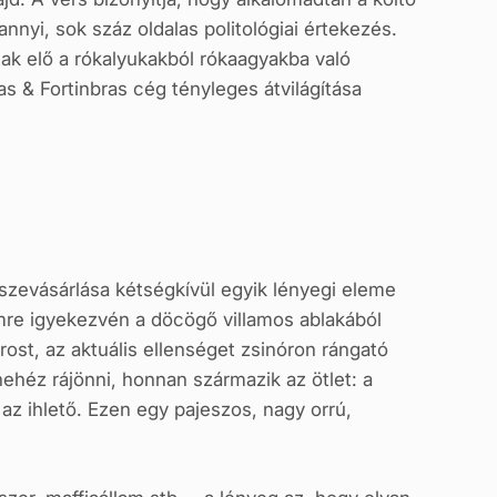
nyi, sok száz oldalas politológiai értekezés.
tak elő a rókalyukakból rókaagyakba való
ras & Fortinbras cég tényleges átvilágítása
sszevásárlása kétségkívül egyik lényegi eleme
re igyekezvén a döcögő villamos ablakából
orost, az aktuális ellenséget zsinóron rángató
ehéz rájönni, honnan származik az ötlet: a
t az ihlető. Ezen egy pajeszos, nagy orrú,