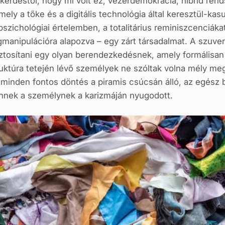
 kérdéstől, hogy mi volt ez, vezérdemokrácia, hibrid rend
ely a tőke és a digitális technológia által keresztül-kasul
zichológiai értelemben, a totalitárius reminiszcenciáka
anipulációra alapozva – egy zárt társadalmat. A szuvere
iztosítani egy olyan berendezkedésnek, amely formálisan 
ruktúra tetején lévő személyek ne szóltak volna mély meg
n minden fontos döntés a piramis csúcsán álló, az egé
ennek a személynek a karizmáján nyugodott.