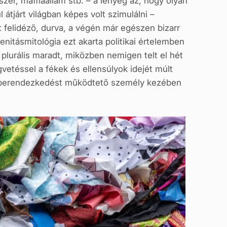
szer, maffiaállam stb. – a lényeg az, hogy olyan
 átjárt világban képes volt szimulálni –
t felidéző, durva, a végén már egészen bizarr
nitásmitológia ezt akarta politikai értelemben
plurális maradt, miközben nemigen telt el hét
vetéssel a fékek és ellensúlyok idejét múlt
sz berendezkedést működtető személy kezében