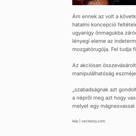
Ám ennek az volt a követk
hatalmi koncepció feltéte
ugyanígy önmagukba záródó 
lényegi eleme az indetermi
mozgatórugója. Fel tudja 
Az akciósan összevásárolt 
manipulálhatóság eszméje.
„szabadságnak azt gondolt
a népről meg azt hogy vas
melyet egy mágnesvassal á
kép | vecteezy.com