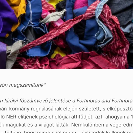
lcsón megszámítunk”
 királyi főszámvevő jelentése a Fortinbras and Fortinbras
bán-kormány regnálásának elején született, s elképesztő 
ő NER elitjének pszichológiai attitűdjét, azt, ahogyan a 
ták magukat és a világot látták. Nemkülönben a végeredm
 föltéve, hogy minden jól megy – évtizedek kellenek maj