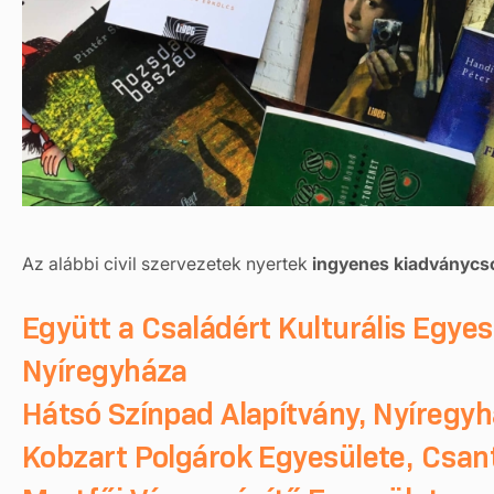
Az alábbi civil szervezetek nyertek
ingyenes kiadványc
Együtt a Családért Kulturális Egyes
Nyíregyháza
Hátsó Színpad Alapítvány, Nyíregy
Kobzart Polgárok Egyesülete, Csant