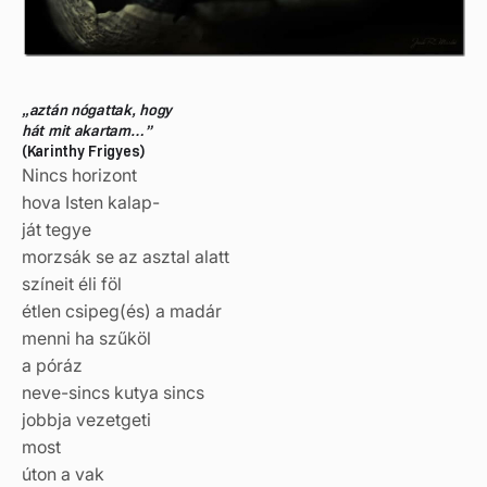
„aztán nógattak, hogy
hát mit akartam…”
(Karinthy Frigyes)
Nincs horizont
hova Isten kalap-
ját tegye
morzsák se az asztal alatt
színeit éli föl
étlen csipeg(és) a madár
menni ha szűköl
a póráz
neve-sincs kutya sincs
jobbja vezetgeti
most
úton a vak