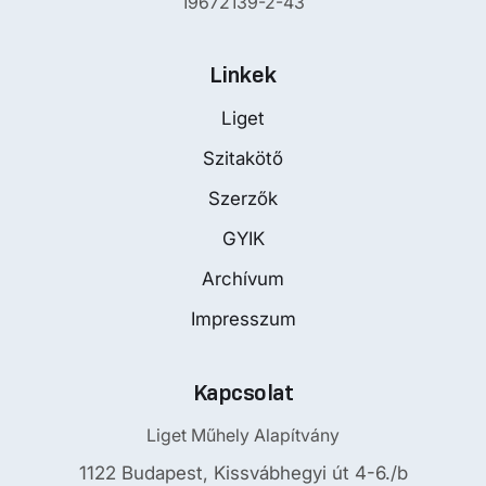
19672139-2-43
Linkek
Liget
Szitakötő
Szerzők
GYIK
Archívum
Impresszum
Kapcsolat
Liget Műhely Alapítvány
1122 Budapest, Kissvábhegyi út 4-6./b