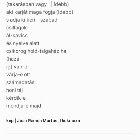
(takarásban vagy | | idébb)
aki karját maga fogja (idébb)
s adja ki kéri – szabad
csillagok
ál-kavics
és nyelve alatt
csikorog hold-tsigaház ha
(hazá-
ig) van-e
várja-e ott
számadatás
honi táj
kérdik-e
mondja-e majd
kép | Juan Ramón Martos, flickr.com