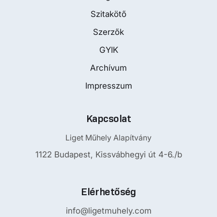
Szitakötő
Szerzők
GYIK
Archívum
Impresszum
Kapcsolat
Liget Műhely Alapítvány
1122 Budapest, Kissvábhegyi út 4-6./b
Elérhetőség
info@ligetmuhely.com