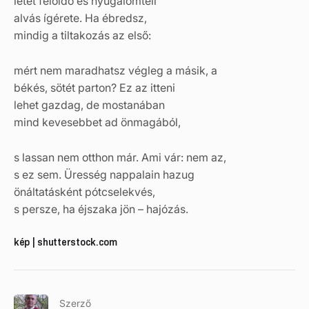
létet feloldó és nyugalomteli
alvás ígérete. Ha ébredsz,
mindig a tiltakozás az első:
mért nem maradhatsz végleg a másik, a
békés, sötét parton? Ez az itteni
lehet gazdag, de mostanában
mind kevesebbet ad önmagából,
s lassan nem otthon már. Ami vár: nem az,
s ez sem. Üresség nappalain hazug
önáltatásként pótcselekvés,
s persze, ha éjszaka jön – hajózás.
kép | shutterstock.com
Szerző