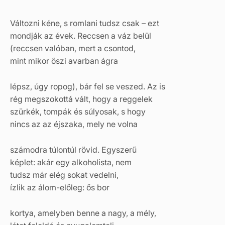
Változni kéne, s romlani tudsz csak – ezt
mondják az évek. Reccsen a váz belül
(reccsen valóban, mert a csontod,
mint mikor őszi avarban ágra
lépsz, úgy ropog), bár fel se veszed. Az is
rég megszokottá vált, hogy a reggelek
szürkék, tompák és súlyosak, s hogy
nincs az az éjszaka, mely ne volna
számodra túlontúl rövid. Egyszerű
képlet: akár egy alkoholista, nem
tudsz már elég sokat vedelni,
ízlik az álom-előleg: ős bor
kortya, amelyben benne a nagy, a mély,