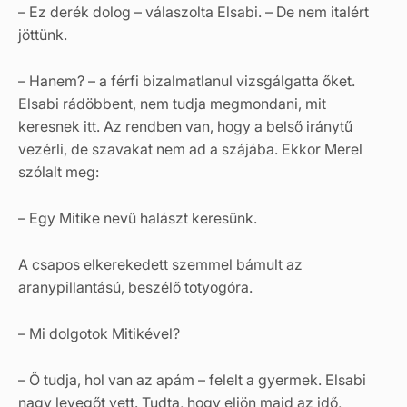
– Ez derék dolog – válaszolta Elsabi. – De nem italért
jöttünk.
– Hanem? – a férfi bizalmatlanul vizsgálgatta őket.
Elsabi rádöbbent, nem tudja megmondani, mit
keresnek itt. Az rendben van, hogy a belső iránytű
vezérli, de szavakat nem ad a szájába. Ekkor Merel
szólalt meg:
– Egy Mitike nevű halászt keresünk.
A csapos elkerekedett szemmel bámult az
aranypillantású, beszélő totyogóra.
– Mi dolgotok Mitikével?
– Ő tudja, hol van az apám – felelt a gyermek. Elsabi
nagy levegőt vett. Tudta, hogy eljön majd az idő,