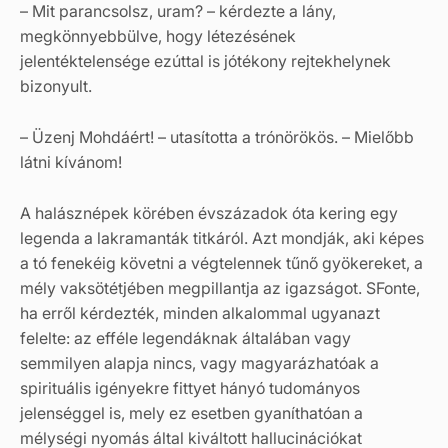
– Mit parancsolsz, uram? – kérdezte a lány,
megkönnyebbülve, hogy létezésének
jelentéktelensége ezúttal is jótékony rejtekhelynek
bizonyult.
– Üzenj Mohdáért! – utasította a trónörökös. – Mielőbb
látni kívánom!
A halásznépek körében évszázadok óta kering egy
legenda a lakramanták titkáról. Azt mondják, aki képes
a tó fenekéig követni a végtelennek tűnő gyökereket, a
mély vaksötétjében megpillantja az igazságot. SFonte,
ha erről kérdezték, minden alkalommal ugyanazt
felelte: az efféle legendáknak általában vagy
semmilyen alapja nincs, vagy magyarázhatóak a
spirituális igényekre fittyet hányó tudományos
jelenséggel is, mely ez esetben gyaníthatóan a
mélységi nyomás által kiváltott hallucinációkat