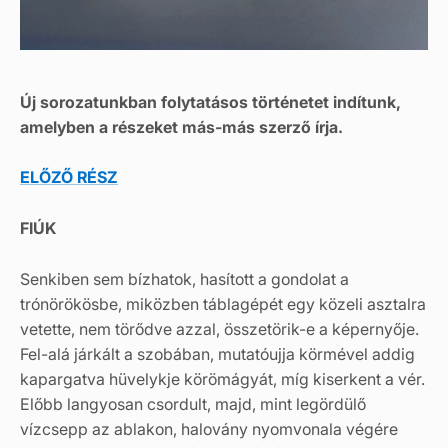
Új sorozatunkban folytatásos történetet indítunk,
amelyben a részeket más-más szerző írja.
ELŐZŐ RÉSZ
FIÚK
Senkiben sem bízhatok, hasított a gondolat a
trónörökösbe, miközben táblagépét egy közeli asztalra
vetette, nem törődve azzal, összetörik-e a képernyője.
Fel-alá járkált a szobában, mutatóujja körmével addig
kapargatva hüvelykje körömágyát, míg kiserkent a vér.
Előbb langyosan csordult, majd, mint legördülő
vízcsepp az ablakon, halovány nyomvonala végére