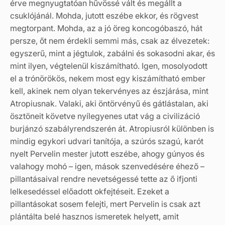
érve megnyugtatóan hűvössé vált és megállt a
csuklójánál. Mohda, jutott eszébe ekkor, és rögvest
megtorpant. Mohda, az a jó öreg koncogóbaszó, hát
persze, őt nem érdekli semmi más, csak az élvezetek:
egyszerű, mint a jégtulok, zabálni és sokasodni akar, és
mint ilyen, végtelenül kiszámítható. Igen, mosolyodott
el a trónörökös, nekem most egy kiszámítható ember
kell, akinek nem olyan tekervényes az észjárása, mint
Atropiusnak. Valaki, aki öntörvényű és gátlástalan, aki
ösztöneit követve nyílegyenes utat vág a civilizáció
burjánzó szabályrendszerén át. Atropiusról különben is
mindig egykori udvari tanítója, a szúrós szagú, karót
nyelt Pervelin mester jutott eszébe, ahogy gúnyos és
valahogy mohó – igen, mások szenvedésére éhező –
pillantásaival rendre nevetségessé tette az ő ifjonti
lelkesedéssel előadott okfejtéseit. Ezeket a
pillantásokat sosem felejti, mert Pervelin is csak azt
plántálta belé hasznos ismeretek helyett, amit