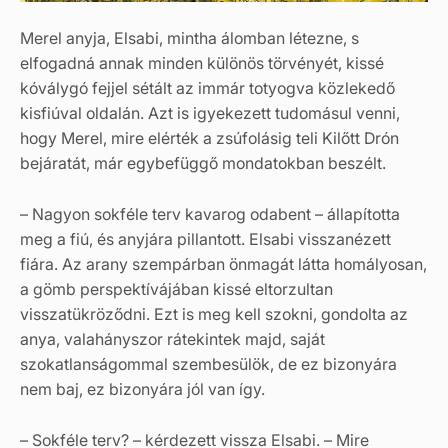
Merel anyja, Elsabi, mintha álomban létezne, s
elfogadná annak minden különös törvényét, kissé
kóválygó fejjel sétált az immár totyogva közlekedő
kisfiúval oldalán. Azt is igyekezett tudomásul venni,
hogy Merel, mire elérték a zsúfolásig teli Kilőtt Drón
bejáratát, már egybefüggő mondatokban beszélt.
– Nagyon sokféle terv kavarog odabent – állapította
meg a fiú, és anyjára pillantott. Elsabi visszanézett
fiára. Az arany szempárban önmagát látta homályosan,
a gömb perspektívájában kissé eltorzultan
visszatükröződni. Ezt is meg kell szokni, gondolta az
anya, valahányszor rátekintek majd, saját
szokatlanságommal szembesülök, de ez bizonyára
nem baj, ez bizonyára jól van így.
– Sokféle terv? – kérdezett vissza Elsabi. – Mire