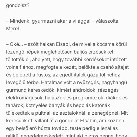
gondolsz?
– Mindenki gyurmázni akar a világgal – válaszolta
Merel.
– Oké… – szólt halkan Elsabi, de mivel a kocsma körül
lézengő népek meglehetősen baljós érzésekkel
töltötték el, ahelyett, hogy további kérdéseket intézett
volna fiához, megfogta a kezét, belökte a csehó ajtaját
és belépett a füstös, az erjedt italok gázaitól nehéz
levegőjű térbe. Hatalmas volt a nyüzsgés; nagyhangú
gurmund kereskedők, kimért androidok, részeges
elektromágusok, halászok és programozók, diákok és
tanárok, kotnyeles banyák és hepciás katonák
tülekedtek a pultnál, az asztaloknál, a zenegépnél. Mit
keresünk itt, villant át a gondolat Elsabin, ám közben
egy belső erő húzta tovább, teste pedig ellenállás
nélkül engedelmeskedett, mint aki biztos benne, hogy