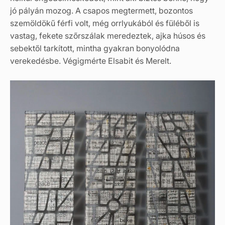
jó pályán mozog. A csapos megtermett, bozontos
szemöldökű férfi volt, még orrlyukából és füléből is
vastag, fekete szőrszálak meredeztek, ajka húsos és
sebektől tarkított, mintha gyakran bonyolódna
verekedésbe. Végigmérte Elsabit és Merelt.