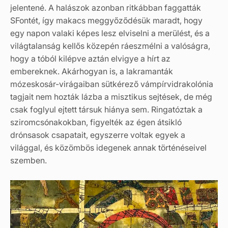
jelentené. A halászok azonban ritkábban faggatták
SFontét, így makacs meggyőződésük maradt, hogy
egy napon valaki képes lesz elviselni a merülést, és a
világtalanság kellős közepén ráeszmélni a valóságra,
hogy a tóból kilépve aztán elvigye a hírt az
embereknek. Akárhogyan is, a lakramanták
mózeskosár-virágaiban sütkérező vámpírvidrakolónia
tagjait nem hozták lázba a misztikus sejtések, de még
csak foglyul ejtett társuk hiánya sem. Ringatóztak a
sziromcsónakokban, figyelték az égen átsikló
drónsasok csapatait, egyszerre voltak egyek a
világgal, és közömbös idegenek annak történéseivel
szemben.