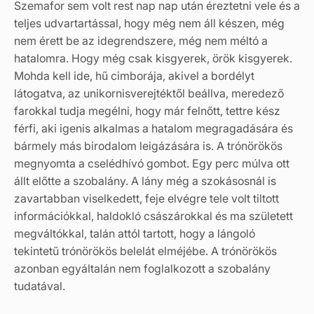
Szemafor sem volt rest nap nap után éreztetni vele és a
teljes udvartartással, hogy még nem áll készen, még
nem érett be az idegrendszere, még nem méltó a
hatalomra. Hogy még csak kisgyerek, örök kisgyerek.
Mohda kell ide, hű cimborája, akivel a bordélyt
látogatva, az unikornisverejtéktől beállva, meredező
farokkal tudja megélni, hogy már felnőtt, tettre kész
férfi, aki igenis alkalmas a hatalom megragadására és
bármely más birodalom leigázására is. A trónörökös
megnyomta a cselédhívó gombot. Egy perc múlva ott
állt előtte a szobalány. A lány még a szokásosnál is
zavartabban viselkedett, feje elvégre tele volt tiltott
információkkal, haldokló császárokkal és ma született
megváltókkal, talán attól tartott, hogy a lángoló
tekintetű trónörökös belelát elméjébe. A trónörökös
azonban egyáltalán nem foglalkozott a szobalány
tudatával.