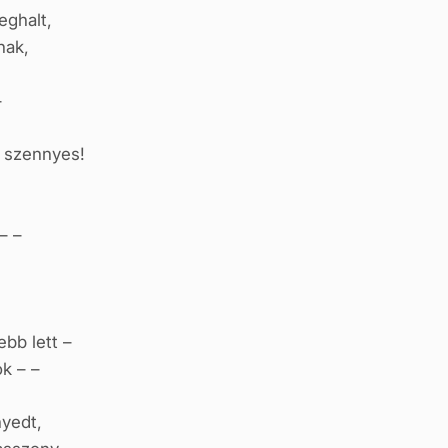
eghalt,
nak,
–
a szennyes!
– –
bb lett –
k – –
yedt,