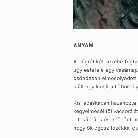
ANYÁM
A bögrét két kezébe fogta
úgy estefelé egy vasárnap
csöndesen elmosolyodott
s ült egy kicsit a félhomál
Kis lábaskában hazahozta
kegyelmeséktől vacsoráját
lefeküdtünk és eltünődte
hogy ők egész fazékkal es