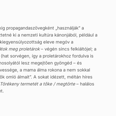
ekig propagandaszövegként „használják” a
etné ki a nemzeti kultúra kánonjából, például a
 kiegyensúlyozottság eleve megóv a
átok meg proletárok
– végén sincs felkiáltójel; a
hat sorvégen, így a proletárokhoz fordulva is
 mosolyától lesz megejtően gyöngéd – és
edvessége, a mama álma rokona a nem sokkal
 omló álmait”. A sokat idézett, méltán híres
Törékeny termetét a tőke / megtörte
– halálos
t.