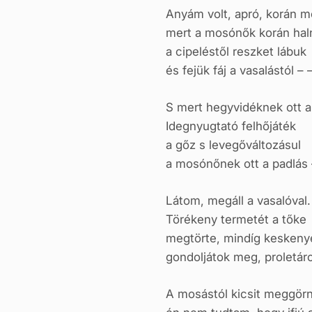
Anyám volt, apró, korán m
mert a mosónők korán hal
a cipeléstől reszket lábuk
és fejük fáj a vasalástól – 
S mert hegyvidéknek ott 
Idegnyugtató felhőjáték
a gőz s levegőváltozásul
a mosónőnek ott a padlás 
Látom, megáll a vasalóval.
Törékeny termetét a tőke
megtörte, mindíg keskenye
gondoljátok meg, proletáro
A mosástól kicsit meggörn