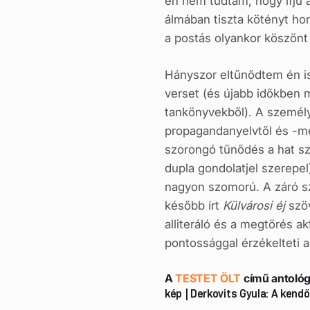
én nem tudtam, hogy ifjú 
álmában tiszta kötényt hor
a postás olyankor köszönt 
Hányszor eltűnődtem én is
verset (és újabb időkben m
tankönyvekből). A személy
propagandanyelvtől és -me
szorongó tűnődés a hat sz
dupla gondolatjel szerepe
nagyon szomorú. A záró s
később írt
Külvárosi éj
szöv
alliteráló és a megtörés ak
pontossággal érzékelteti a
A
TESTET ÖLT
című antológ
kép | Derkovits Gyula: A kend