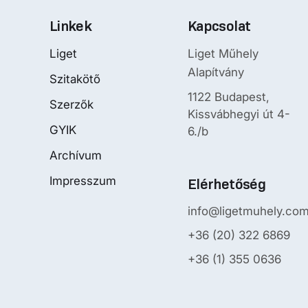
Linkek
Kapcsolat
Liget
Liget Műhely
Alapítvány
Szitakötő
1122 Budapest,
Szerzők
Kissvábhegyi út 4-
GYIK
6./b
Archívum
Impresszum
Elérhetőség
info@ligetmuhely.co
+36 (20) 322 6869
+36 (1) 355 0636