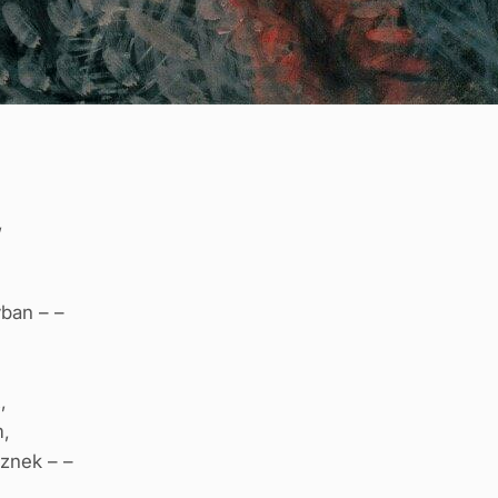
,
yban – –
,
m,
znek – –