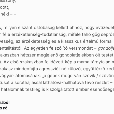
asszony,
dott,
néki – –
, milyen elszánt ostobaság kellett ahhoz, hogy évtized
iféle érzéketlenség-tudatlanság, miféle tahó gőg seprőzt
esség, az érzékletesség és a klasszikus értelmű formai
ntalitástól. Az egyetlen felszólító versmondat –
gondolj
akaszban hétszer megjelenő gondolatjelekben ölt testet (
l). Az első szakaszban felidézett kép a mama tárgytalan
zakasz mindenfajta agressziót nélkülöző, együttérző k
őgyár-látomásának: „a gépek mogorván szövik / szövőnők
tusát a soráthajlással láthatóvá-hallhatóvá tevő részlet –
 hatalomnak testileg is kiszolgáltatott ember esendőségé
iából
ős nő